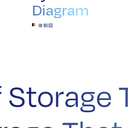
Diagram
体制図
 Storage T