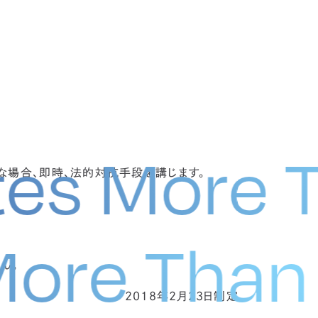
es More T
な場合、即時、法的対抗手段を講じます。
s More Th
ん。
2018年2月23日制定