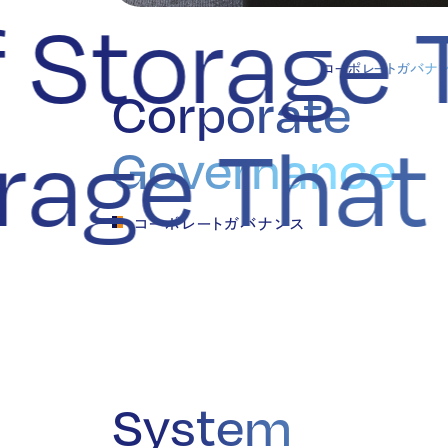
 Storage T
コーポレートガバナ
Corporate
torage Th
Governance
コーポレートガバナンス
System