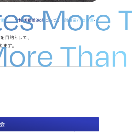
es More T
計画
女性活躍推進法に基づく一般事業行動計画
を目的として、
s More Th
ります。
ーポレートガバナンス報告書（PDF）