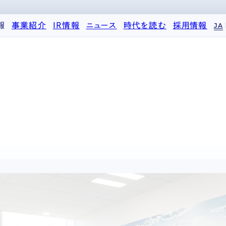
報
事業紹介
IR情報
ニュース
時代を読む
採用情報
JA
代表メッセージ
ストレージ事業
IRカレンダー
PR
投稿一覧
人材育成・評価制度
企業理念
中期経営計画
IR
働く環境
パートナー制度
nce
会社概要
事業等のリスク
メディア情報
先輩社員インタビュー
ストレージライフ
役員紹介
IRポリシー
企業情報
中途採用
土地権利整備事業
沿革
業績・財務
商品情報
採用エントリー
オフィス事業
コーポレートガバナンス
ストレージ室数実績
アセット事業
サステナビリティ
IRライブラリ
株式・株主情報
個人投資家の皆様へ
よくある質問・用語集
IRメール登録
免責事項