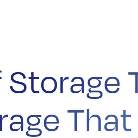
 Storage T
torage Th