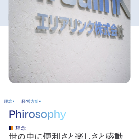
kur
土地活用
エリアリンクグループ ジャパントランクル
asul
サイト
ーム
カスタマーハラスメントポリ
プライバシーポリシー
シー
情報セキュリティ・DX方針及び戦略
サイトマップ
©2025 AREALINK.
理念
経営方針
Phirosophy
理念
世の中に便利さと楽しさと感動