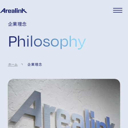
企業情報
企業理念
代表メッセージ
事業紹介
Philosophy
企業理念
ストレージ事業
IR情報
会社概要
土地権利整備事業
パートナー制度
IRカレンダー
ニュース
役員紹介
オフィス事業
ストレージライフ
中期経営計画
PR
時代を読む
沿革
アセット事業
事業等のリスク
IR
投稿一覧
採用情報
ホーム
企業理念
コーポレートガバナンス
IRポリシー
メディア情報
人材育成・評価制度
サステナビリティ
JA
EN
業績・財務
企業情報
働く環境
ストレージ室数実績
商品情報
先輩社員インタビュー
IRライブラリ
中途採用
株式・株主情報
採用エントリー
個人投資家の皆様へ
よくある質問・用語集
IRメール登録
お問い合わせ
免責事項