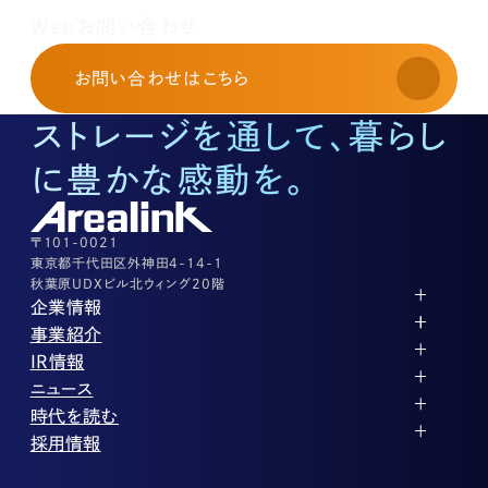
レンタルオフィスに関する
Webお問い合わせ
お申し込み・お問い合わせ
03-3526-8568
お問い合わせ
はこちら
土地活用に関するお問い合わせ
03-3526-8574
ストレージを通して、暮らし
底地に関するお問い合わせ
03-3526-8572
に豊かな感動を。
株式に関するお問い合わせ
03-3526-8556
その他上記に当てはまらない案件等
03-3526-8556
〒101-0021
東京都千代田区外神田4-14-1
秋葉原UDXビル北ウィング20階
企業情報
代表メッセージ
事業紹介
企業理念
ストレージ事業
IR情報
会社概要
土地権利整備事業
パートナー制度
IRカレンダー
ニュース
役員紹介
オフィス事業
ストレージライフ
中期経営計画
PR
時代を読む
沿革
アセット事業
事業等のリスク
IR
投稿一覧
採用情報
コーポレートガバナンス
IRポリシー
メディア情報
人材育成・評価制度
サステナビリティ
業績・財務
企業情報