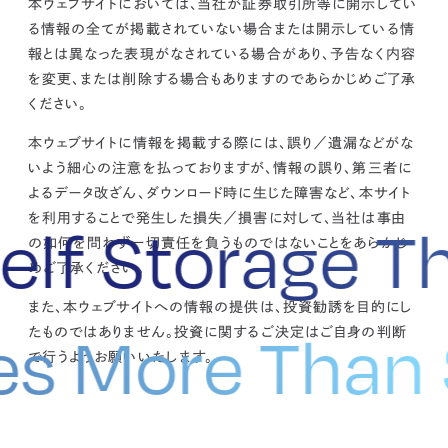
本ウェブサイトにおいては、当社が証券取引所等に開示してい
kur
土地活用
エリアリンクグループ ジャパントランクル
asul
サイト
ーム
る情報の全てが掲載されていない場合または開示している情
カスタマーハラスメントポリ
プライバシーポリシー
報とは異なった表現がなされている場合があり、予告なく内容
シー
を変更、または削除する場合もありますのであらかじめご了承
情報セキュリティ・DX方針及び戦略
サイトマップ
©2025 AREALINK.
ください。
本ウェブサイトに情報を掲載する際には、誤り／遺漏などがな
いよう細心の注意を払っておりますが、情報の誤り、第三者に
よるデータ改ざん、ダウンロード時に生じた障害など、本サイト
を利用することで発生した損失／損害に対して、当社は事由
elf Storage T
の如何を問わず一切責任を負うものではないことをあらかじ
めご了承ください。
また、本ウェブサイトへの情報の提供は、投資勧誘を目的にし
tes More Than
たものではありません。投資に関するご決定はご自身の判断
で行うようお願いいたします。