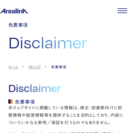
企業情報
免責事項
代表メッセージ
事業紹介
Disclaimer
企業理念
ストレージ事業
IR情報
会社概要
土地権利整備事業
パートナー制度
IRカレンダー
ニュース
役員紹介
オフィス事業
ストレージライフ
中期経営計画
PR
時代を読む
沿革
アセット事業
事業等のリスク
IR
投稿一覧
採用情報
ホーム
IRトップ
免責事項
コーポレートガバナンス
IRポリシー
メディア情報
人材育成・評価制度
サステナビリティ
JA
EN
業績・財務
企業情報
働く環境
Disclaimer
ストレージ室数実績
商品情報
先輩社員インタビュー
IRライブラリ
中途採用
株式・株主情報
免責事項
採用エントリー
個人投資家の皆様へ
本ウェブサイトに掲載している情報は、株主・投資家向けに財
よくある質問・用語集
務情報や経営情報等を提供することを目的としており、内容に
IRメール登録
お問い合わせ
ついていかなる表明／保証を行うものでもありません。
免責事項