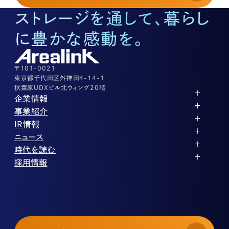
03-3526-8574
ストレージを通して、暮らし
底地に関するお問い合わせ
03-3526-8572
に豊かな感動を。
株式に関するお問い合わせ
03-3526-8556
その他上記に当てはまらない案件等
03-3526-8556
〒101-0021
東京都千代田区外神田4-14-1
秋葉原UDXビル北ウィング20階
企業情報
代表メッセージ
事業紹介
企業理念
ストレージ事業
IR情報
会社概要
土地権利整備事業
パートナー制度
IRカレンダー
ニュース
役員紹介
オフィス事業
ストレージライフ
中期経営計画
PR
時代を読む
沿革
アセット事業
事業等のリスク
IR
投稿一覧
採用情報
コーポレートガバナンス
IRポリシー
メディア情報
人材育成・評価制度
サステナビリティ
業績・財務
企業情報
働く環境
ストレージ室数実績
商品情報
先輩社員インタビュー
IRライブラリ
中途採用
株式・株主情報
採用エントリー
個人投資家の皆様へ