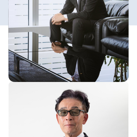
kur
土地活用
エリアリンクグループ ジャパントランクル
asul
サイト
ーム
カスタマーハラスメントポリ
プライバシーポリシー
シー
情報セキュリティ・DX方針及び戦略
サイトマップ
©2025 AREALINK.