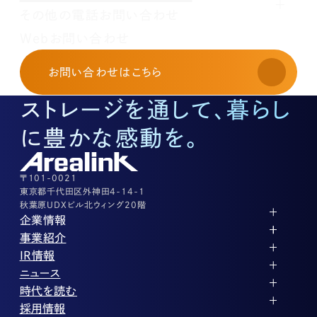
その他の電話お問い合わせ
レンタルオフィスに関する
Webお問い合わせ
お申し込み・お問い合わせ
03-3526-8568
お問い合わせ
はこちら
土地活用に関するお問い合わせ
03-3526-8574
ストレージを通して、暮らし
底地に関するお問い合わせ
03-3526-8572
に豊かな感動を。
株式に関するお問い合わせ
03-3526-8556
その他上記に当てはまらない案件等
03-3526-8556
〒101-0021
東京都千代田区外神田4-14-1
秋葉原UDXビル北ウィング20階
企業情報
代表メッセージ
事業紹介
企業理念
ストレージ事業
IR情報
会社概要
土地権利整備事業
パートナー制度
IRカレンダー
ニュース
役員紹介
オフィス事業
ストレージライフ
中期経営計画
PR
時代を読む
沿革
アセット事業
事業等のリスク
IR
投稿一覧
採用情報
コーポレートガバナンス