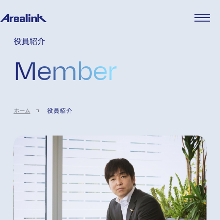
企業情報
役員紹介
代表メッセージ
事業紹介
Member
企業理念
ストレージ事業
IR情報
会社概要
土地権利整備事業
パートナー制度
IRカレンダー
ニュース
役員紹介
オフィス事業
ストレージライフ
中期経営計画
PR
時代を読む
沿革
アセット事業
事業等のリスク
IR
投稿一覧
採用情報
ホーム
役員紹介
コーポレートガバナンス
IRポリシー
メディア情報
人材育成・評価制度
サステナビリティ
JA
EN
業績・財務
企業情報
働く環境
ストレージ室数実績
商品情報
先輩社員インタビュー
IRライブラリ
中途採用
株式・株主情報
採用エントリー
個人投資家の皆様へ
よくある質問・用語集
IRメール登録
お問い合わせ
免責事項