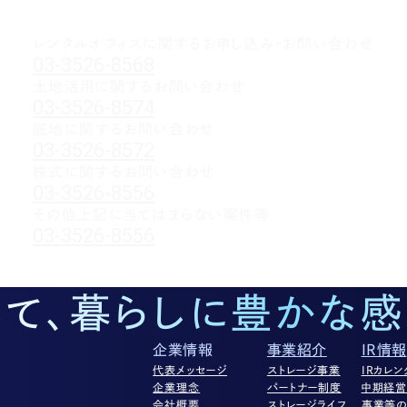
レンタルオフィスに関する
お申し込み・お問い合わせ
03-3526-8568
土地活用に関するお問い合わせ
03-3526-8574
底地に関するお問い合わせ
03-3526-8572
株式に関するお問い合わせ
03-3526-8556
その他上記に当てはまらない案件等
03-3526-8556
して、暮らしに豊かな感
企業情報
事業紹介
IR情報
代表メッセージ
ストレージ事業
IRカレン
企業理念
パートナー制度
中期経
会社概要
ストレージライフ
事業等の