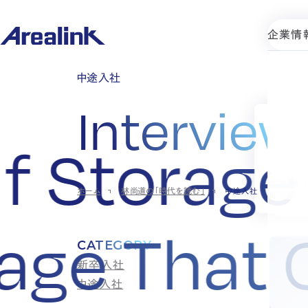
企業情
中途入社
Interview
不動
f Storage
経験
た。
松本 瞬 （
ホーム
林尚道の「時代を読む」
中途入社
開発部 コ
orage Tha
CATEGORY
新卒入社
中途入社