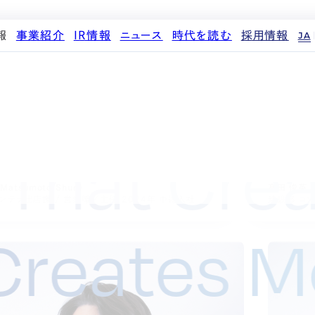
報
事業紹介
IR情報
ニュース
時代を読む
採用情報
JA
代表メッセージ
ストレージ事業
IRカレンダー
PR
投稿一覧
人材育成・評価制度
企業理念
中期経営計画
IR
働く環境
パートナー制度
会社概要
事業等のリスク
メディア情報
先輩社員インタビュー
ストレージライフ
産営業から転職、
役員紹介
IRポリシー
企業情報
中途採用
土地権利整備事業
 That Cre
を活かして年収大幅アップしまし
在宅ワ
沿革
業績・財務
商品情報
採用エントリー
オフィス事業
しく働
コーポレートガバナンス
ストレージ室数実績
アセット事業
Matsumoto Shun）
髙田 俊英 （T
サステナビリティ
IRライブラリ
ンテナ出店課 / 営業職／主任 2024年 中途入社
建設部 コン
株式・株主情報
t Creates
個人投資家の皆様へ
よくある質問・用語集
IRメール登録
免責事項