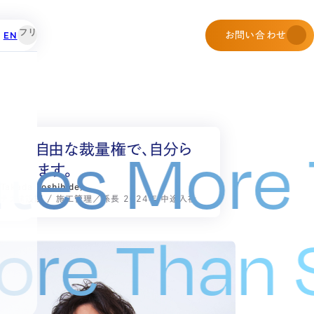
EN
お問い合わせ
ates More
ークと自由な裁量権で、自分ら
いています。
akada Toshihide）
テナ建設課 / 施工管理／係長 2024年 中途入社
 More Tha