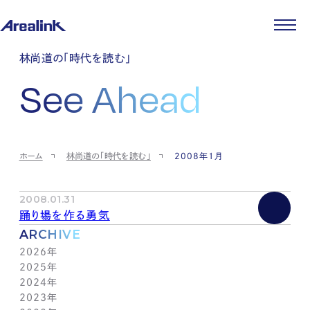
企業情報
林尚道の「時代を読む」
代表メッセージ
事業紹介
See Ahead
企業理念
ストレージ事業
IR情報
会社概要
土地権利整備事業
パートナー制度
IRカレンダー
ニュース
役員紹介
オフィス事業
ストレージライフ
中期経営計画
PR
時代を読む
沿革
アセット事業
事業等のリスク
IR
投稿一覧
採用情報
ホーム
林尚道の「時代を読む」
2008年1月
コーポレートガバナンス
IRポリシー
メディア情報
人材育成・評価制度
サステナビリティ
JA
EN
業績・財務
企業情報
働く環境
ストレージ室数実績
2008.01.31
商品情報
先輩社員インタビュー
IRライブラリ
踊り場を作る勇気
中途採用
株式・株主情報
ARCHIVE
採用エントリー
個人投資家の皆様へ
2026年
よくある質問・用語集
2025年
7月(1)
2024年
6月(1)
12月(1)
IRメール登録
お問い合わせ
2023年
5月(1)
11月(1)
11月(1)
免責事項