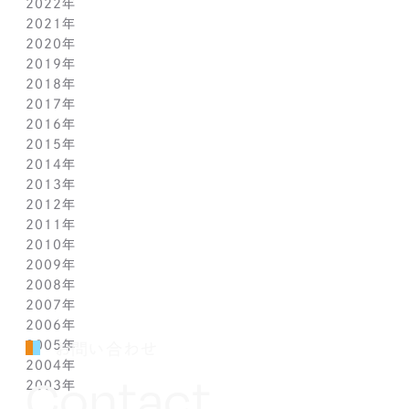
2022年
4月(1)
10月(1)
10月(1)
11月(1)
kur
土地活用
エリアリンクグループ ジャパントランクル
2021年
3月(1)
9月(1)
9月(1)
10月(1)
11月(1)
asul
サイト
ーム
カスタマーハラスメントポリ
プライバシーポリシー
2020年
2月(1)
8月(1)
8月(1)
9月(1)
10月(1)
11月(1)
シー
2019年
1月(1)
7月(1)
7月(1)
8月(1)
9月(1)
10月(1)
11月(2)
情報セキュリティ・DX方針及び戦略
サイトマップ
2018年
6月(1)
6月(1)
7月(1)
8月(1)
9月(1)
9月(2)
12月(2)
©2025 AREALINK.
2017年
5月(1)
5月(1)
6月(1)
7月(1)
8月(1)
7月(1)
10月(1)
12月(1)
2016年
4月(1)
4月(1)
5月(1)
6月(1)
7月(1)
6月(2)
9月(2)
11月(1)
12月(1)
2015年
3月(1)
3月(1)
4月(1)
5月(1)
6月(1)
5月(2)
7月(1)
10月(1)
11月(1)
12月(1)
2014年
2月(1)
2月(1)
3月(1)
4月(1)
5月(1)
4月(3)
6月(2)
9月(2)
10月(1)
11月(1)
12月(1)
2013年
1月(2)
1月(2)
2月(1)
3月(2)
4月(1)
3月(2)
4月(1)
8月(1)
9月(1)
10月(1)
11月(1)
12月(1)
2012年
1月(2)
1月(2)
3月(1)
2月(1)
3月(1)
7月(1)
8月(1)
9月(1)
10月(1)
11月(1)
12月(1)
2011年
2月(1)
2月(1)
5月(1)
7月(1)
8月(1)
9月(1)
10月(1)
11月(1)
12月(1)
2010年
1月(2)
1月(1)
4月(1)
6月(1)
7月(1)
8月(1)
9月(1)
10月(1)
11月(1)
12月(1)
2009年
3月(1)
5月(1)
6月(1)
7月(1)
8月(1)
9月(1)
10月(1)
11月(1)
12月(1)
2008年
2月(1)
4月(1)
5月(1)
6月(1)
7月(1)
8月(1)
9月(1)
10月(1)
11月(1)
12月(1)
2007年
1月(1)
3月(1)
4月(1)
5月(1)
6月(1)
7月(1)
8月(1)
9月(1)
10月(1)
11月(1)
12月(1)
2006年
2月(1)
3月(1)
4月(1)
5月(1)
6月(1)
7月(1)
8月(1)
9月(1)
10月(1)
11月(1)
12月(1)
2005年
1月(1)
2月(1)
3月(1)
4月(1)
5月(1)
6月(1)
7月(1)
8月(1)
9月(1)
10月(1)
11月(1)
12月(1)
お問い合わせ
2004年
1月(1)
2月(1)
3月(1)
4月(1)
5月(1)
6月(1)
7月(1)
8月(1)
9月(1)
10月(1)
11月(1)
12月(1)
Contact
2003年
1月(1)
2月(1)
3月(1)
4月(1)
5月(1)
6月(1)
7月(1)
8月(1)
9月(1)
10月(1)
11月(1)
12月(1)
1月(1)
2月(1)
3月(1)
4月(1)
5月(1)
6月(1)
7月(1)
8月(1)
9月(1)
10月(1)
11月(1)
12月(1)