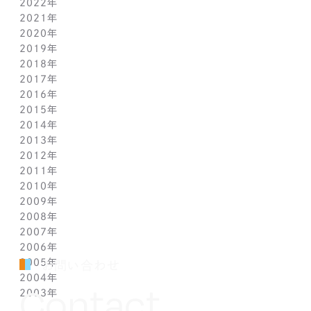
2022年
4月(1)
10月(1)
10月(1)
11月(1)
kur
土地活用
エリアリンクグループ ジャパントランクル
2021年
3月(1)
9月(1)
9月(1)
10月(1)
11月(1)
asul
サイト
ーム
カスタマーハラスメントポリ
プライバシーポリシー
2020年
2月(1)
8月(1)
8月(1)
9月(1)
10月(1)
11月(1)
シー
2019年
1月(1)
7月(1)
7月(1)
8月(1)
9月(1)
10月(1)
11月(2)
情報セキュリティ・DX方針及び戦略
サイトマップ
2018年
6月(1)
6月(1)
7月(1)
8月(1)
9月(1)
9月(2)
12月(2)
©2025 AREALINK.
2017年
5月(1)
5月(1)
6月(1)
7月(1)
8月(1)
7月(1)
10月(1)
12月(1)
2016年
4月(1)
4月(1)
5月(1)
6月(1)
7月(1)
6月(2)
9月(2)
11月(1)
12月(1)
2015年
3月(1)
3月(1)
4月(1)
5月(1)
6月(1)
5月(2)
7月(1)
10月(1)
11月(1)
12月(1)
2014年
2月(1)
2月(1)
3月(1)
4月(1)
5月(1)
4月(3)
6月(2)
9月(2)
10月(1)
11月(1)
12月(1)
2013年
1月(2)
1月(2)
2月(1)
3月(2)
4月(1)
3月(2)
4月(1)
8月(1)
9月(1)
10月(1)
11月(1)
12月(1)
2012年
1月(2)
1月(2)
3月(1)
2月(1)
3月(1)
7月(1)
8月(1)
9月(1)
10月(1)
11月(1)
12月(1)
2011年
2月(1)
2月(1)
5月(1)
7月(1)
8月(1)
9月(1)
10月(1)
11月(1)
12月(1)
2010年
1月(2)
1月(1)
4月(1)
6月(1)
7月(1)
8月(1)
9月(1)
10月(1)
11月(1)
12月(1)
2009年
3月(1)
5月(1)
6月(1)
7月(1)
8月(1)
9月(1)
10月(1)
11月(1)
12月(1)
2008年
2月(1)
4月(1)
5月(1)
6月(1)
7月(1)
8月(1)
9月(1)
10月(1)
11月(1)
12月(1)
2007年
1月(1)
3月(1)
4月(1)
5月(1)
6月(1)
7月(1)
8月(1)
9月(1)
10月(1)
11月(1)
12月(1)
2006年
2月(1)
3月(1)
4月(1)
5月(1)
6月(1)
7月(1)
8月(1)
9月(1)
10月(1)
11月(1)
12月(1)
2005年
1月(1)
2月(1)
3月(1)
4月(1)
5月(1)
6月(1)
7月(1)
8月(1)
9月(1)
10月(1)
11月(1)
12月(1)
お問い合わせ
2004年
1月(1)
2月(1)
3月(1)
4月(1)
5月(1)
6月(1)
7月(1)
8月(1)
9月(1)
10月(1)
11月(1)
12月(1)
Contact
2003年
1月(1)
2月(1)
3月(1)
4月(1)
5月(1)
6月(1)
7月(1)
8月(1)
9月(1)
10月(1)
11月(1)
12月(1)
1月(1)
2月(1)
3月(1)
4月(1)
5月(1)
6月(1)
7月(1)
8月(1)
9月(1)
10月(1)
11月(1)
12月(1)