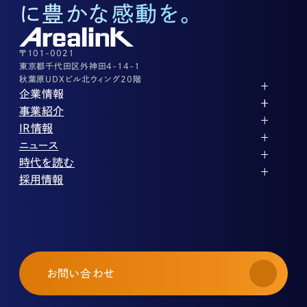
に豊かな感動を。
株式に関するお問い合わせ
03-3526-8556
その他上記に当てはまらない案件等
03-3526-8556
〒101-0021
東京都千代田区外神田4-14-1
秋葉原UDXビル北ウィング20階
企業情報
代表メッセージ
事業紹介
企業理念
ストレージ事業
IR情報
会社概要
土地権利整備事業
パートナー制度
IRカレンダー
ニュース
役員紹介
オフィス事業
ストレージライフ
中期経営計画
PR
時代を読む
沿革
アセット事業
事業等のリスク
IR
投稿一覧
採用情報
コーポレートガバナンス
IRポリシー
メディア情報
人材育成・評価制度
サステナビリティ
業績・財務
企業情報
働く環境
ストレージ室数実績
商品情報
先輩社員インタビュー
IRライブラリ
中途採用
株式・株主情報
採用エントリー
個人投資家の皆様へ
お問い合わせ
よくある質問・用語集
IRメール登録