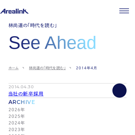
企業情報
林尚道の「時代を読む」
代表メッセージ
事業紹介
See Ahead
企業理念
ストレージ事業
IR情報
会社概要
土地権利整備事業
パートナー制度
IRカレンダー
ニュース
役員紹介
オフィス事業
ストレージライフ
中期経営計画
PR
時代を読む
沿革
アセット事業
事業等のリスク
IR
投稿一覧
採用情報
ホーム
林尚道の「時代を読む」
2014年4月
コーポレートガバナンス
IRポリシー
メディア情報
人材育成・評価制度
サステナビリティ
JA
EN
業績・財務
企業情報
働く環境
ストレージ室数実績
2014.04.30
商品情報
先輩社員インタビュー
IRライブラリ
当社の新卒採用
中途採用
株式・株主情報
ARCHIVE
採用エントリー
個人投資家の皆様へ
2026年
よくある質問・用語集
2025年
7月(1)
2024年
6月(1)
12月(1)
IRメール登録
お問い合わせ
2023年
5月(1)
11月(1)
11月(1)
免責事項