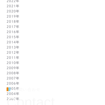
2022年
4月(1)
10月(1)
10月(1)
11月(1)
kur
土地活用
エリアリンクグループ ジャパントランクル
2021年
3月(1)
9月(1)
9月(1)
10月(1)
11月(1)
asul
サイト
ーム
カスタマーハラスメントポリ
プライバシーポリシー
2020年
2月(1)
8月(1)
8月(1)
9月(1)
10月(1)
11月(1)
シー
2019年
1月(1)
7月(1)
7月(1)
8月(1)
9月(1)
10月(1)
11月(2)
情報セキュリティ・DX方針及び戦略
サイトマップ
2018年
6月(1)
6月(1)
7月(1)
8月(1)
9月(1)
9月(2)
12月(2)
©2025 AREALINK.
2017年
5月(1)
5月(1)
6月(1)
7月(1)
8月(1)
7月(1)
10月(1)
12月(1)
2016年
4月(1)
4月(1)
5月(1)
6月(1)
7月(1)
6月(2)
9月(2)
11月(1)
12月(1)
2015年
3月(1)
3月(1)
4月(1)
5月(1)
6月(1)
5月(2)
7月(1)
10月(1)
11月(1)
12月(1)
2014年
2月(1)
2月(1)
3月(1)
4月(1)
5月(1)
4月(3)
6月(2)
9月(2)
10月(1)
11月(1)
12月(1)
2013年
1月(2)
1月(2)
2月(1)
3月(2)
4月(1)
3月(2)
4月(1)
8月(1)
9月(1)
10月(1)
11月(1)
12月(1)
2012年
1月(2)
1月(2)
3月(1)
2月(1)
3月(1)
7月(1)
8月(1)
9月(1)
10月(1)
11月(1)
12月(1)
2011年
2月(1)
2月(1)
5月(1)
7月(1)
8月(1)
9月(1)
10月(1)
11月(1)
12月(1)
2010年
1月(2)
1月(1)
4月(1)
6月(1)
7月(1)
8月(1)
9月(1)
10月(1)
11月(1)
12月(1)
2009年
3月(1)
5月(1)
6月(1)
7月(1)
8月(1)
9月(1)
10月(1)
11月(1)
12月(1)
2008年
2月(1)
4月(1)
5月(1)
6月(1)
7月(1)
8月(1)
9月(1)
10月(1)
11月(1)
12月(1)
2007年
1月(1)
3月(1)
4月(1)
5月(1)
6月(1)
7月(1)
8月(1)
9月(1)
10月(1)
11月(1)
12月(1)
2006年
2月(1)
3月(1)
4月(1)
5月(1)
6月(1)
7月(1)
8月(1)
9月(1)
10月(1)
11月(1)
12月(1)
2005年
1月(1)
2月(1)
3月(1)
4月(1)
5月(1)
6月(1)
7月(1)
8月(1)
9月(1)
10月(1)
11月(1)
12月(1)
お問い合わせ
2004年
1月(1)
2月(1)
3月(1)
4月(1)
5月(1)
6月(1)
7月(1)
8月(1)
9月(1)
10月(1)
11月(1)
12月(1)
Contact
2003年
1月(1)
2月(1)
3月(1)
4月(1)
5月(1)
6月(1)
7月(1)
8月(1)
9月(1)
10月(1)
11月(1)
12月(1)
1月(1)
2月(1)
3月(1)
4月(1)
5月(1)
6月(1)
7月(1)
8月(1)
9月(1)
10月(1)
11月(1)
12月(1)