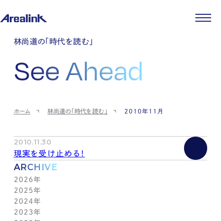
企業情報
林尚道の「時代を読む」
代表メッセージ
事業紹介
See Ahead
企業理念
ストレージ事業
IR情報
会社概要
土地権利整備事業
パートナー制度
IRカレンダー
ニュース
役員紹介
オフィス事業
ストレージライフ
中期経営計画
PR
時代を読む
沿革
アセット事業
事業等のリスク
IR
投稿一覧
採用情報
ホーム
林尚道の「時代を読む」
2010年11月
コーポレートガバナンス
IRポリシー
メディア情報
人材育成・評価制度
サステナビリティ
JA
EN
業績・財務
企業情報
働く環境
ストレージ室数実績
2010.11.30
商品情報
先輩社員インタビュー
IRライブラリ
現実を受け止める！
中途採用
株式・株主情報
ARCHIVE
採用エントリー
個人投資家の皆様へ
2026年
よくある質問・用語集
2025年
7月(1)
2024年
6月(1)
12月(1)
IRメール登録
お問い合わせ
2023年
5月(1)
11月(1)
11月(1)
免責事項