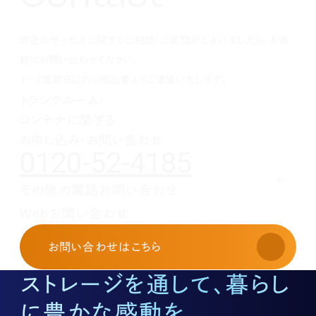
1月(1)
2月(1)
3月(1)
4月(1)
5月(1)
6月(1)
7月(1)
8月(1)
9月(1)
10月(1)
1月(1)
2月(1)
3月(1)
4月(1)
5月(1)
6月(1)
7月(1)
8月(1)
9月(1)
弊社のサービスに関するご相談・ご質問がございましたら、お気
1月(1)
2月(1)
3月(1)
4月(1)
5月(1)
6月(1)
7月(1)
8月(1)
1月(1)
2月(1)
3月(1)
4月(1)
5月(1)
6月(1)
7月(1)
軽にお問い合わせください。
1月(1)
2月(1)
3月(1)
4月(1)
5月(1)
6月(1)
1～2営業日以内に担当者よりご連絡いたします。
1月(1)
2月(1)
3月(1)
4月(1)
5月(1)
トランクルーム・
1月(1)
2月(1)
3月(1)
4月(1)
コンテナに関する
1月(1)
2月(1)
3月(1)
1月(1)
2月(1)
お申し込み・お問い合わせ
0120-52-4185
1月(1)
その他の電話お問い合わせ
レンタルオフィスに関する
Webお問い合わせ
お申し込み・お問い合わせ
03-3526-8568
お問い合わせ
はこちら
土地活用に関するお問い合わせ
03-3526-8574
ストレージを通して、暮らし
底地に関するお問い合わせ
03-3526-8572
に豊かな感動を。
株式に関するお問い合わせ