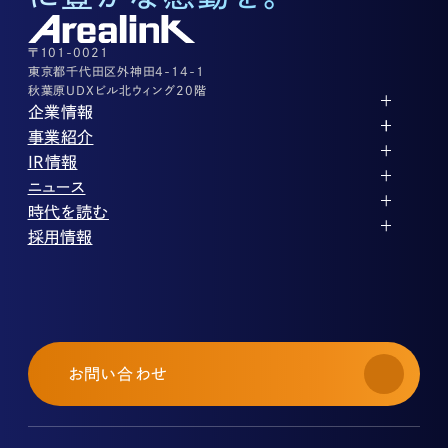
03-3526-8556
その他上記に当てはまらない案件等
03-3526-8556
〒101-0021
東京都千代田区外神田4-14-1
秋葉原UDXビル北ウィング20階
企業情報
代表メッセージ
事業紹介
企業理念
ストレージ事業
IR情報
会社概要
土地権利整備事業
パートナー制度
IRカレンダー
ニュース
役員紹介
オフィス事業
ストレージライフ
中期経営計画
PR
時代を読む
沿革
アセット事業
事業等のリスク
IR
投稿一覧
採用情報
コーポレートガバナンス
IRポリシー
メディア情報
人材育成・評価制度
サステナビリティ
業績・財務
企業情報
働く環境
ストレージ室数実績
商品情報
先輩社員インタビュー
IRライブラリ
中途採用
株式・株主情報
採用エントリー
個人投資家の皆様へ
お問い合わせ
よくある質問・用語集
IRメール登録
免責事項