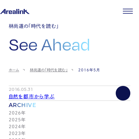
企業情報
林尚道の「時代を読む」
代表メッセージ
事業紹介
See Ahead
企業理念
ストレージ事業
IR情報
会社概要
土地権利整備事業
パートナー制度
IRカレンダー
ニュース
役員紹介
オフィス事業
ストレージライフ
中期経営計画
PR
時代を読む
沿革
アセット事業
事業等のリスク
IR
投稿一覧
採用情報
ホーム
林尚道の「時代を読む」
2016年5月
コーポレートガバナンス
IRポリシー
メディア情報
人材育成・評価制度
サステナビリティ
JA
EN
業績・財務
企業情報
働く環境
ストレージ室数実績
2016.05.31
商品情報
先輩社員インタビュー
IRライブラリ
自然を都市から学ぶ
中途採用
株式・株主情報
ARCHIVE
採用エントリー
個人投資家の皆様へ
2026年
よくある質問・用語集
2025年
7月(1)
2024年
6月(1)
12月(1)
IRメール登録
お問い合わせ
2023年
5月(1)
11月(1)
11月(1)
免責事項