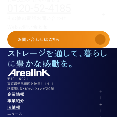
0120-52-4185
1月(1)
その他の電話お問い合わせ
レンタルオフィスに関する
Webお問い合わせ
お申し込み・お問い合わせ
03-3526-8568
お問い合わせ
はこちら
土地活用に関するお問い合わせ
03-3526-8574
ストレージを通して、暮らし
底地に関するお問い合わせ
03-3526-8572
に豊かな感動を。
株式に関するお問い合わせ
03-3526-8556
その他上記に当てはまらない案件等
03-3526-8556
〒101-0021
東京都千代田区外神田4-14-1
秋葉原UDXビル北ウィング20階
企業情報
代表メッセージ
事業紹介
企業理念
ストレージ事業
IR情報
会社概要
土地権利整備事業
パートナー制度
IRカレンダー
ニュース