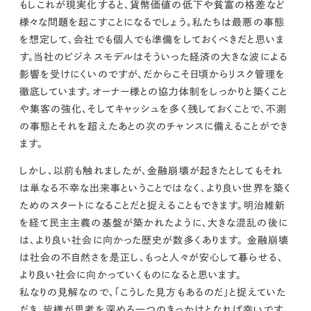
もしこれが現実化すると、貨幣価値の低下や貧富の格差など
様々な問題を起こすことになるでしょう。
私たちは最悪の事態
を想定して、会社でも個人でも準備をしておくべきだと思いま
す。
当社のビジネスモデルはそういった経済の大きな波による
影響を受けにくいのですが、だからこそ日頃からリスク管理を
徹底しています。オーナー様との協力体制をしっかりと築くこと
や集客の強化、そしてキャッシュを多く残しておくことで、
不測
の事態とそれを超えたあとの次のチャンスに備えることができ
ます。
しかし、以前も触れましたが、
金融崩壊が起きたとしてもそれ
は単なる不幸な出来事ということではなく、より良い世界を築く
ためのスタートになることだと捉えることもできます。
明治維新
を経て民主主義の基盤が築かれたように、大きな混乱の後に
は、より良い社会に向かった歴史が数多くあります。
金融崩壊
は社会の不自然さを是正し、もっと人々が安心して暮らせる、
より良い社会に向かっていくものになると思います。
私なりの見解なので、「こうした見方もあるのだ」と捉えていた
だき、皆様が思考を深める一つのきっかけとなれば幸いです。