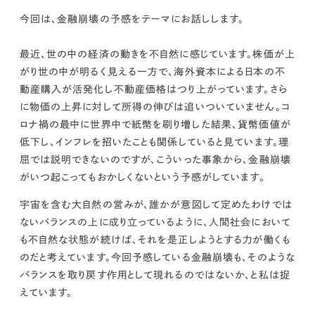
kur
土地活用
エリアリンクグループ ジャパントランクル
asul
サイト
ーム
今回は、金融崩壊の予感をテーマにお話しします。
カスタマーハラスメントポリ
プライバシーポリシー
シー
最近、世の中の経済の動きを不自然に感じています。株価が上
情報セキュリティ・DX方針及び戦略
サイトマップ
がり世の中が明るく見える一方で、海外資本による日本の不
©2025 AREALINK.
動産購入が活発化し不動産価格はつり上がっています。さら
に物価の上昇に対して所得の伸びは追いついていません。コ
ロナ禍の最中に世界中で紙幣を刷り増した結果、貨幣価値が
低下し、インフレを招いたことも関係していると見ています。
理
屈では説明できないのですが、こういった事象から、金融崩壊
がいつ起こってもおかしくないという予感がしています
。
宇宙を含む大自然の営みが、誰かが意図して定めたわけでは
ないバランスの上に成り立っているように、人間社会において
も不自然な状態が続けば、それを是正しようとする力が働くも
のだと考えています。今回予感している金融崩壊も、そのような
バランスを取り戻す作用として現れるのではないか、と私は捉
えています。