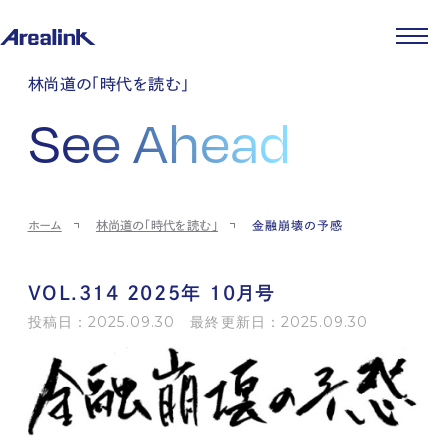
企業情報
林尚道の「時代を読む」
代表メッセージ
事業紹介
See Ahead
企業理念
ストレージ事業
IR情報
会社概要
土地権利整備事業
パートナー制度
IRカレンダー
ニュース
役員紹介
オフィス事業
ストレージライフ
中期経営計画
PR
時代を読む
沿革
アセット事業
事業等のリスク
IR
投稿一覧
採用情報
ホーム
林尚道の「時代を読む」
金融崩壊の予感
コーポレートガバナンス
IRポリシー
メディア情報
人材育成・評価制度
サステナビリティ
JA
EN
業績・財務
企業情報
働く環境
ストレージ室数実績
商品情報
VOL.314 2025年 10月号
先輩社員インタビュー
IRライブラリ
中途採用
投稿日：2025.09.30 最終更新日：2025.09.30
株式・株主情報
採用エントリー
個人投資家の皆様へ
よくある質問・用語集
IRメール登録
お問い合わせ
免責事項