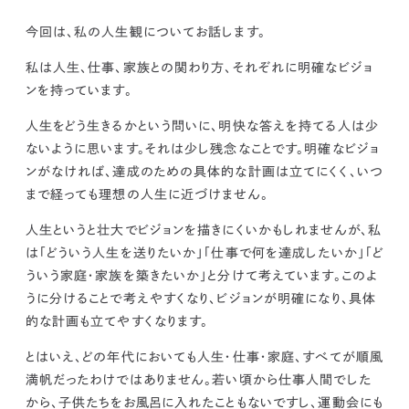
kur
土地活用
エリアリンクグループ ジャパントランクル
asul
サイト
ーム
今回は、私の人生観についてお話します。
カスタマーハラスメントポリ
プライバシーポリシー
シー
私は人生、仕事、家族との関わり方、それぞれに明確なビジョ
情報セキュリティ・DX方針及び戦略
サイトマップ
ンを持っています。
©2025 AREALINK.
人生をどう生きるかという問いに、明快な答えを持てる人は少
ないように思います。それは少し残念なことです。
明確なビジョ
ンがなければ、達成のための具体的な計画は立てにくく、いつ
まで経っても理想の人生に近づけません。
人生というと壮大でビジョンを描きにくいかもしれませんが、私
は「どういう人生を送りたいか」「仕事で何を達成したいか」「ど
ういう家庭・家族を築きたいか」と分けて考えています。このよ
うに分けることで考えやすくなり、ビジョンが明確になり、具体
的な計画も立てやすくなります。
とはいえ、どの年代においても人生・仕事・家庭、すべてが順風
満帆だったわけではありません。若い頃から仕事人間でした
から、子供たちをお風呂に入れたこともないですし、運動会にも