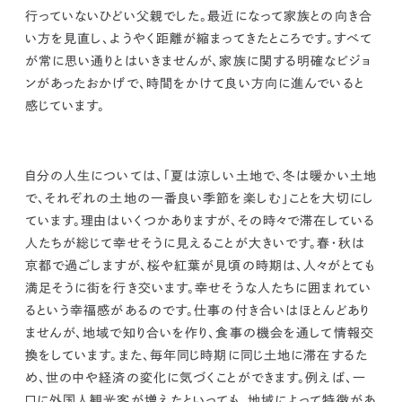
行っていないひどい父親でした。最近になって家族との向き合
い方を見直し、ようやく距離が縮まってきたところです。
すべて
が常に思い通りとはいきませんが、家族に関する明確なビジョ
ンがあったおかげで、時間をかけて良い方向に進んでいると
感じています。
自分の人生については、「夏は涼しい土地で、冬は暖かい土地
で、それぞれの土地の一番良い季節を楽しむ」ことを大切にし
ています。理由はいくつかありますが、その時々で滞在している
人たちが総じて幸せそうに見えることが大きいです。春・秋は
京都で過ごしますが、桜や紅葉が見頃の時期は、人々がとても
満足そうに街を行き交います。幸せそうな人たちに囲まれてい
るという幸福感があるのです。仕事の付き合いはほとんどあり
ませんが、地域で知り合いを作り、食事の機会を通して情報交
換をしています。また、毎年同じ時期に同じ土地に滞在するた
め、世の中や経済の変化に気づくことができます。例えば、一
口に外国人観光客が増えたといっても、地域によって特徴があ