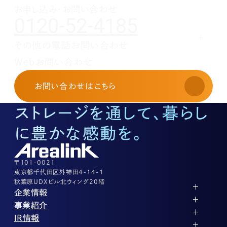
1月(1)
2月(1)
お申し込み・お問い合わせ
0120-52-4185
1月(1)
その他の電話お問い合わせ
レンタルオフィスに関する
Webお問い合わせ
お申し込み・お問い合わせ
03-3526-8568
お問い合わせ
はこちら
土地活用に関するお問い合わせ
03-3526-8574
ストレージを通して、暮らし
底地に関するお問い合わせ
03-3526-8572
に豊かな感動を。
株式に関するお問い合わせ
03-3526-8556
その他上記に当てはまらない案件等
03-3526-8556
〒101-0021
東京都千代田区外神田4-14-1
秋葉原UDXビル北ウィング20階
企業情報
代表メッセージ
事業紹介
企業理念
ストレージ事業
IR情報
会社概要