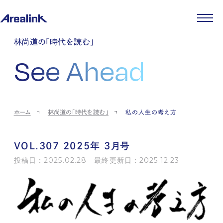
企業情報
林尚道の「時代を読む」
代表メッセージ
事業紹介
See Ahead
企業理念
ストレージ事業
IR情報
会社概要
土地権利整備事業
パートナー制度
IRカレンダー
ニュース
役員紹介
オフィス事業
ストレージライフ
中期経営計画
PR
時代を読む
沿革
アセット事業
事業等のリスク
IR
投稿一覧
採用情報
ホーム
林尚道の「時代を読む」
私の人生の考え方
コーポレートガバナンス
IRポリシー
メディア情報
人材育成・評価制度
サステナビリティ
JA
EN
業績・財務
企業情報
働く環境
ストレージ室数実績
商品情報
VOL.307 2025年 3月号
先輩社員インタビュー
IRライブラリ
中途採用
投稿日：2025.02.28 最終更新日：2025.12.23
株式・株主情報
採用エントリー
個人投資家の皆様へ
よくある質問・用語集
IRメール登録
お問い合わせ
免責事項