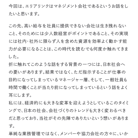
kur
土地活用
エリアリンクグループ ジャパントランクル
今回は、エリアリンクはマネジメント会社であるというお話をし
asul
サイト
ーム
たいと思います。
カスタマーハラスメントポリ
プライバシーポリシー
シー
情報セキュリティ・DX方針及び戦略
サイトマップ
この先、高い給与を社員に提供できない会社は生き残れない
©2025 AREALINK.
こと、そのためには少人数経営がポイントであること、その実現
には社内・社外に限らず人を含めた資源を効率よく動かす能
力が必要になることは、この時代を読むでも何度か触れてきま
した。
折に触れてこのような話をする背景の一つには、日本社会へ
の憂いがあります。結果ではなく、ただ指示することが仕事の
目的になってしまっているマネージャー層、そして、一般社員も
時間で働くことが当たり前になってしまっているという話をよく
耳にします。
私には、
経済的にも大きな変革を迎えようとしているこのタイミ
ングで、日本の社会、会社づくりのトレンドも大きく変わるべき
だと思っており、当社がその先陣でありたいという想いがありま
す。
単純な業務管理ではなく、メンバーや協力会社の方々に、いか