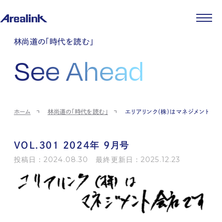
企業情報
林尚道の「時代を読む」
代表メッセージ
事業紹介
See Ahead
企業理念
ストレージ事業
IR情報
会社概要
土地権利整備事業
パートナー制度
IRカレンダー
ニュース
役員紹介
オフィス事業
ストレージライフ
中期経営計画
PR
時代を読む
沿革
アセット事業
事業等のリスク
IR
投稿一覧
採用情報
ホーム
林尚道の「時代を読む」
エリアリンク(株)はマネジメント会
コーポレートガバナンス
IRポリシー
メディア情報
人材育成・評価制度
サステナビリティ
JA
EN
業績・財務
企業情報
働く環境
ストレージ室数実績
商品情報
VOL.301 2024年 9月号
先輩社員インタビュー
IRライブラリ
中途採用
投稿日：2024.08.30 最終更新日：2025.12.23
株式・株主情報
採用エントリー
個人投資家の皆様へ
よくある質問・用語集
IRメール登録
お問い合わせ
免責事項