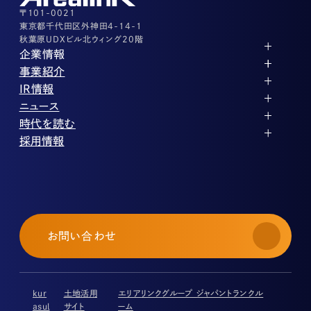
03-3526-8556
〒101-0021
東京都千代田区外神田4-14-1
秋葉原UDXビル北ウィング20階
企業情報
代表メッセージ
事業紹介
企業理念
ストレージ事業
IR情報
会社概要
土地権利整備事業
パートナー制度
IRカレンダー
ニュース
役員紹介
オフィス事業
ストレージライフ
中期経営計画
PR
時代を読む
沿革
アセット事業
事業等のリスク
IR
投稿一覧
採用情報
コーポレートガバナンス
IRポリシー
メディア情報
人材育成・評価制度
サステナビリティ
業績・財務
企業情報
働く環境
ストレージ室数実績
商品情報
先輩社員インタビュー
IRライブラリ
中途採用
株式・株主情報
採用エントリー
個人投資家の皆様へ
お問い合わせ
よくある質問・用語集
IRメール登録
免責事項
kur
土地活用
エリアリンクグループ ジャパントランクル
asul
サイト
ーム