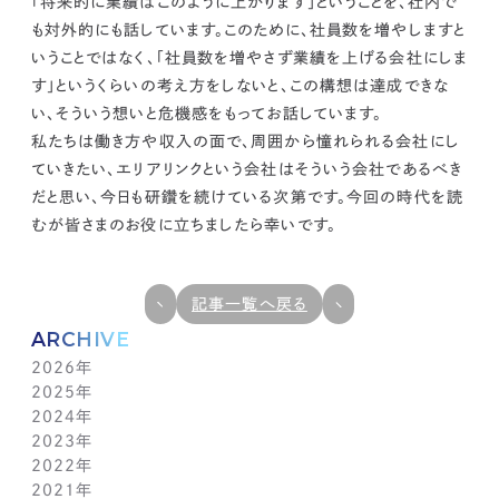
「将来的に業績はこのように上がります」ということを、社内で
も対外的にも話しています。このために、社員数を増やしますと
いうことではなく、「社員数を増やさず業績を上げる会社にしま
す」というくらいの考え方をしないと、この構想は達成できな
い、そういう想いと危機感をもってお話しています。
私たちは働き方や収入の面で、周囲から憧れられる会社にし
ていきたい、
エリアリンクという会社はそういう会社であるべき
だ
と思い、今日も研鑽を続けている次第です。今回の時代を読
むが皆さまのお役に立ちましたら幸いです。
記事一覧へ戻る
ARCHIVE
2026年
2025年
7月(1)
2024年
6月(1)
12月(1)
2023年
5月(1)
11月(1)
11月(1)
2022年
4月(1)
10月(1)
10月(1)
11月(1)
2021年
3月(1)
9月(1)
9月(1)
10月(1)
11月(1)