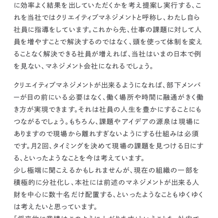
に効率よく結果を出していただくかを考え提案し実行する、こ
れを当社ではクリエイティブマネジメントと呼称し、わたし自ら
社員に指導をしています。これから先、仕事の課題に対して人
員を増やすことで解決するのではなく、
頭を使って体制を変え
ることなく解決できる社員が増えれば、当社はいまの日本で例
を見ない、マネジメント会社になれるでしょう。
クリエイティブマネジメントが出来るようになれば、部下メンバ
ーが目の前にいる必要はなく、働く場所や時間に融通がきく働
き方が実現できます。
それは社員の人生を豊かにすることにも
つながるでしょう。
もちろん、課題やアイデアの源泉は現場に
ありますので
現場から離れすぎないようにする仕組みは必須
です。
月2回、タイミングを決めて現場の課題を見つける日にす
る、といったようなことを今は考えています。
少し極端に聞こえるかもしれませんが、現在の組織の一部を
積極的に分社化し、本社には前述のマネジメントが出来る人
財を中心に数十名だけ配置する、といったようなこともゆくゆく
は考えたいと思っています。