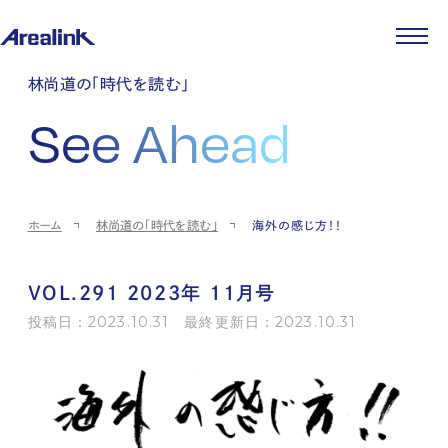
企業情報
林尚道の「時代を読む」
代表メッセージ
事業紹介
See Ahead
企業理念
ストレージ事業
IR情報
会社概要
土地権利整備事業
パートナー制度
IRカレンダー
ニュース
役員紹介
オフィス事業
ストレージライフ
中期経営計画
PR
時代を読む
沿革
アセット事業
事業等のリスク
IR
投稿一覧
採用情報
ホーム
林尚道の「時代を読む」
海外の感じ方！！
コーポレートガバナンス
IRポリシー
メディア情報
人材育成・評価制度
サステナビリティ
JA
EN
業績・財務
企業情報
働く環境
ストレージ室数実績
商品情報
VOL.291 2023年 11月号
先輩社員インタビュー
IRライブラリ
中途採用
投稿日：2023.10.31 最終更新日：2023.10.31
株式・株主情報
採用エントリー
個人投資家の皆様へ
よくある質問・用語集
IRメール登録
お問い合わせ
免責事項