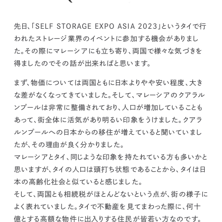
kur
土地活用
エリアリンクグループ ジャパントランクル
asul
サイト
ーム
カスタマーハラスメントポリ
プライバシーポリシー
先日、「SELF STORAGE EXPO ASIA 2023」というタイで行
シー
われたストレージ業界のイベントに参加する機会がありまし
情報セキュリティ・DX方針及び戦略
サイトマップ
た。その際にマレーシアにも立ち寄り、両国で様々な気づきを
©2025 AREALINK.
得ましたのでその話が出来ればと思います。
まず、物価については両国ともに日本よりやや安い程度、大き
な差がなくなってきていました。そして、マレーシアのクアラル
ンプールは非常に整備されており、人口が増加していることも
あって、街全体に活気があり明るい印象をうけました。クアラ
ルンプールへの日本からの移住が増えていると聞いていまし
たが、その理由が良く分かりました。
マレーシアとタイ、同じような印象を持たれている方も多いかと
思いますが、タイの人口は頭打ち状態であることから、タイは日
本の高齢化社会と似ていると感じました。
そして、両国とも相続税がほとんどないという点が、街の様子に
よく表れていました。タイで不動産を見てまわった際に、何十
億とする高額な物件に出入りする住民が皆若い方なのです。