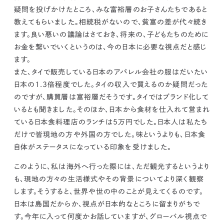
疑問を投げかけたところ、みな富裕層のお子さんたちであると
教えてもらいました。相続税がないので、貧富の差が代々続き
ます。良い悪いの議論はさておき、
将来の、子どもたちのために
お金を繋いでいくというのは、今の日本に必要な視点だと感じ
ます。
また、タイで販売している日本のアパレル会社の服はだいたい
日本の1.3倍程度でした。タイの収入で買えるのか疑問だった
のですが、購買層は富裕層だそうです。タイではブランド化して
いるとも聞きました。そのほか、日本から食材を仕入れて営まれ
ている日本食料理店のランチは5万円でした。日本人は私たち
だけで皆現地の方や外国の方でした。味というよりも、日本食
自体がステータスになっている印象を受けました。
このように、
私は海外へ行った際には、ただ観光するというより
も、現地の方々の生活様式やその背景についてより深く観察
します。そうすると、世界や世の中のことが見えてくるのです。
日本は島国だからか、視点が日本的なところに留まりがちで
す。今年に入って何度かお話していますが、グローバル視点で