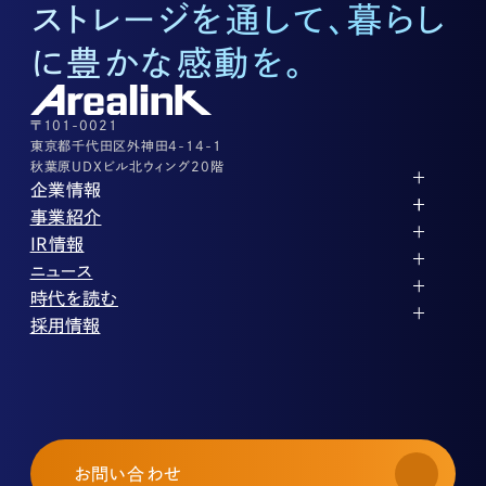
ストレージを通して、暮らし
底地に関するお問い合わせ
03-3526-8572
に豊かな感動を。
株式に関するお問い合わせ
03-3526-8556
その他上記に当てはまらない案件等
03-3526-8556
〒101-0021
東京都千代田区外神田4-14-1
秋葉原UDXビル北ウィング20階
企業情報
代表メッセージ
事業紹介
企業理念
ストレージ事業
IR情報
会社概要
土地権利整備事業
パートナー制度
IRカレンダー
ニュース
役員紹介
オフィス事業
ストレージライフ
中期経営計画
PR
時代を読む
沿革
アセット事業
事業等のリスク
IR
投稿一覧
採用情報
コーポレートガバナンス
IRポリシー
メディア情報
人材育成・評価制度
サステナビリティ
業績・財務
企業情報
働く環境
ストレージ室数実績
商品情報
先輩社員インタビュー
IRライブラリ
中途採用
株式・株主情報
採用エントリー
個人投資家の皆様へ
お問い合わせ
よくある質問・用語集