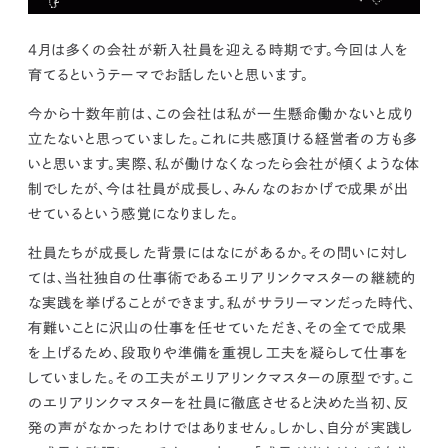
kur
土地活用
エリアリンクグループ ジャパントランクル
asul
サイト
ーム
カスタマーハラスメントポリ
プライバシーポリシー
4月は多くの会社が新入社員を迎える時期です。今回は人を
シー
育てるというテーマでお話したいと思います。
情報セキュリティ・DX方針及び戦略
サイトマップ
©2025 AREALINK.
今から十数年前は、この会社は私が一生懸命働かないと成り
立たないと思っていました。これに共感頂ける経営者の方も多
いと思います。実際、
私が働けなくなったら会社が傾くような体
制でしたが、今は社員が成長し、みんなのおかげで成果が出
せているという感覚になりました。
社員たちが成長した背景にはなにがあるか。その問いに対し
ては、当社独自の仕事術であるエリアリンクマスターの継続的
な実践を挙げることができます。私がサラリーマンだった時代、
有難いことに沢山の仕事を任せていただき、その全てで成果
を上げるため、段取りや準備を重視し工夫を凝らして仕事を
していました。その工夫がエリアリンクマスターの原型です。こ
のエリアリンクマスターを社員に徹底させると決めた
当初、反
発の声がなかったわけではありません。しかし、自分が実践し