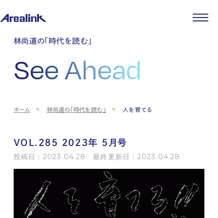
企業情報
林尚道の「時代を読む」
代表メッセージ
事業紹介
See Ahead
企業理念
ストレージ事業
IR情報
会社概要
土地権利整備事業
パートナー制度
IRカレンダー
ニュース
役員紹介
オフィス事業
ストレージライフ
中期経営計画
PR
時代を読む
沿革
アセット事業
事業等のリスク
IR
投稿一覧
採用情報
ホーム
林尚道の「時代を読む」
人を育てる
コーポレートガバナンス
IRポリシー
メディア情報
人材育成・評価制度
サステナビリティ
JA
EN
業績・財務
企業情報
働く環境
ストレージ室数実績
商品情報
VOL.285 2023年 5月号
先輩社員インタビュー
IRライブラリ
中途採用
投稿日：2023.04.28 最終更新日：2023.04.28
株式・株主情報
採用エントリー
個人投資家の皆様へ
よくある質問・用語集
IRメール登録
お問い合わせ
免責事項