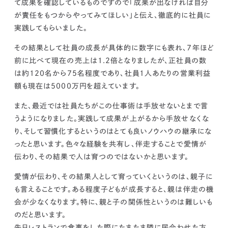
て成果を確認しているものですので「成果が出なければ自分
が責任をもつからやってみてほしい」と伝え、徹底的に社員に
実践してもらいました。
その結果として社員の成長が具体的に数字にも表れ、
7年ほど
前に比べて現在の売上は1.2倍となりましたが、正社員の数
は約120名から75名程度であり、社員1人あたりの営業利益
額も現在は5000万円を超えています。
また、最近では社員たちがこの仕事術は手放せないとまで言
うようになりました。
実践して成果が上がるから手放せなくな
り、そして習慣化するというのはとても良いノウハウの継承にな
ったと思います。色々な経験を共有し、伴走することで愛情が
伝わり、その結果で人は育つのではないかと思います。
愛情が伝わり、その結果人として育っていくというのは、親子に
も言えることです。ある程度子どもが成長すると、親は伴走の機
会が少なくなります。特に、親と子の関係性というのは難しいも
のだと思います。
先日レストランで食事をした際にたまたま隣に居合わせた方