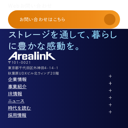
レンタルオフィスに関する
Webお問い合わせ
お申し込み・お問い合わせ
03-3526-8568
お問い合わせ
はこちら
土地活用に関するお問い合わせ
03-3526-8574
ストレージを通して、暮らし
底地に関するお問い合わせ
03-3526-8572
に豊かな感動を。
株式に関するお問い合わせ
03-3526-8556
その他上記に当てはまらない案件等
03-3526-8556
〒101-0021
東京都千代田区外神田4-14-1
秋葉原UDXビル北ウィング20階
企業情報
代表メッセージ
事業紹介
企業理念
ストレージ事業
IR情報
会社概要
土地権利整備事業
パートナー制度
IRカレンダー
ニュース
役員紹介
オフィス事業
ストレージライフ
中期経営計画
PR
時代を読む
沿革
アセット事業
事業等のリスク
IR
投稿一覧
採用情報
コーポレートガバナンス
IRポリシー
メディア情報
人材育成・評価制度
サステナビリティ
業績・財務
企業情報