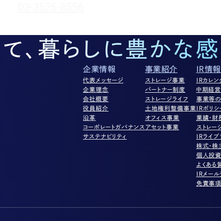
03-3526-8556
して、暮らしに豊かな感
企業情報
事業紹介
IR情報
代表メッセージ
ストレージ事業
IRカレン
企業理念
パートナー制度
中期経
会社概要
ストレージライフ
事業等の
役員紹介
土地権利整備事業
IRポリシ
沿革
オフィス事業
業績・財
コーポレートガバナンス
アセット事業
ストレー
サステナビリティ
IRライブ
株式・株
個人投
よくある
IRメー
免責事