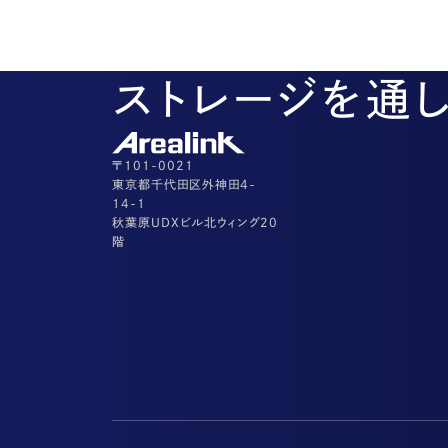
ストレージを通
〒101-0021
東京都千代田区外神田4-
14-1
秋葉原UDXビル北ウィング20
階