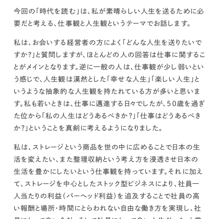
kur
土地活用
エリアリンクグループ ジャパントランクル
今回の「時代を読む」は、私が素晴らしい人生を送るために必
asul
サイト
ーム
カスタマーハラスメントポリ
プライバシーポリシー
要だと考える、仕事観と人生観というテーマでお話します。
シー
情報セキュリティ・DX方針及び戦略
サイトマップ
私は、お会いする経営者の方によく「どんな人生を送りたいで
©2025 AREALINK.
すか？」と質問しますが、ほとんどの人の回答は仕事に関するこ
とがメインとなります。逆に一般の人は、仕事観が少し弱いとい
う感じで、人生観は漠然とした「幸せな人生」「楽しい人生」と
いうような抽象的な人生観を持たれている方が多いと思いま
す。私も若いときは、仕事に邁進する日々でしたが、50歳を過ぎ
た位から
「私の人生はどうあるべきか？」「仕事はどうあるべき
か？」ということを真剣に考えるようになりました。
私は、ストレージという商品を世の中に広めることで日本の生
活を変えたい、また整理収納という考え方を浸透させ日本の
生活を豊かにしたいという仕事観を持っています。それに加え
て、ストレージを中心としたストック型ビジネスにより、社員一
人当たりの利益（パーヘッド利益）を追及することで社員の高
い報酬と場所・時間にとらわれない自由な働き方を実現し、社