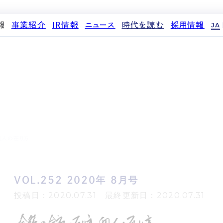
報
事業紹介
IR情報
ニュース
時代を読む
採用情報
JA
代表メッセージ
ストレージ事業
IRカレンダー
PR
投稿一覧
人材育成・評価制度
企業理念
中期経営計画
IR
働く環境
パートナー制度
d
会社概要
事業等のリスク
メディア情報
先輩社員インタビュー
ストレージライフ
役員紹介
IRポリシー
企業情報
中途採用
土地権利整備事業
沿革
業績・財務
商品情報
採用エントリー
オフィス事業
コーポレートガバナンス
ストレージ室数実績
アセット事業
サステナビリティ
IRライブラリ
個人の在り方
株式・株主情報
個人投資家の皆様へ
VOL.252 2020年 8月号
よくある質問・用語集
IRメール登録
投稿日：2020.07.31 最終更新日：2020.07.31
免責事項