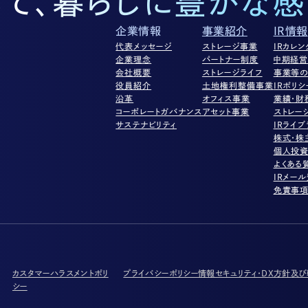
して、暮らしに豊かな感
企業情報
事業紹介
IR情報
代表メッセージ
ストレージ事業
IRカレン
企業理念
パートナー制度
中期経
会社概要
ストレージライフ
事業等の
役員紹介
土地権利整備事業
IRポリシ
沿革
オフィス事業
業績・財
コーポレートガバナンス
アセット事業
ストレー
サステナビリティ
IRライブ
株式・株
個人投
よくある
IRメー
免責事
カスタマーハラスメントポリ
プライバシーポリシー
情報セキュリティ・DX方針及
シー