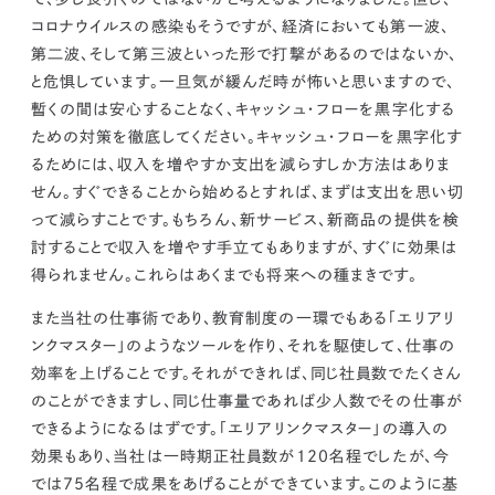
コロナウイルスの感染もそうですが、経済においても第一波、
第二波、そして第三波といった形で打撃があるのではないか、
と危惧しています。一旦気が緩んだ時が怖いと思いますので、
暫くの間は安心することなく、キャッシュ・フローを黒字化する
ための対策を徹底してください。
キャッシュ・フローを黒字化す
るためには、収入を増やすか支出を減らすしか方法はありま
せん。すぐできることから始めるとすれば、まずは支出を思い切
って減らすことです。もちろん、新サービス、新商品の提供を検
討することで収入を増やす手立てもありますが、すぐに効果は
得られません。これらはあくまでも将来への種まきです。
また当社の仕事術であり、教育制度の一環でもある「エリアリ
ンクマスター」のようなツールを作り、それを駆使して、仕事の
効率を上げることです。それができれば、同じ社員数でたくさん
のことができますし、同じ仕事量であれば少人数でその仕事が
できるようになるはずです。「エリアリンクマスター」の導入の
効果もあり、当社は一時期正社員数が120名程でしたが、今
では75名程で成果をあげることができています。
このように基