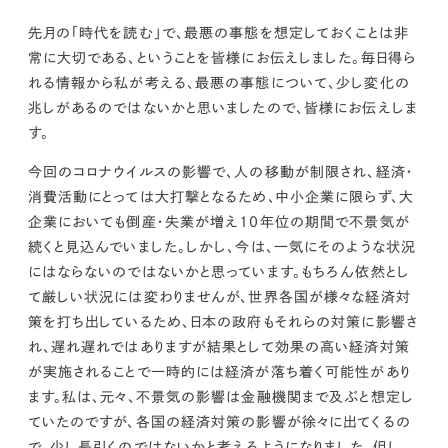
kur
土地活用
エリアリンクグループ ジャパントランクル
asul
サイト
ーム
先月の「時代を読む」で、最悪の事態を想定しておくことは非
カスタマーハラスメントポリ
プライバシーポリシー
常に大切である、ということを皆様にお伝えしました。
毎日得ら
シー
れる情報から私が考える、最悪の事態について、少し変化の
情報セキュリティ・DX方針及び戦略
サイトマップ
©2025 AREALINK.
兆しがあるのではないかと思いましたので、皆様にお伝えしま
す。
今回のコロナウイルスの影響で、人の移動が制限され、経済・
消費活動にとっては大打撃となるため、中小企業に限らず、大
企業においても倒産・失業が増え10年位の期間で不景気が
続くと見込んでいました。しかし、今は、一気にそのような状況
にはならないのではないかと思っています。もちろん依然とし
て厳しい状況には変わりませんが、世界各国が様々な経済対
策を打ち出しているため、日本の政府もそれらの対策に影響さ
れ、遅れ遅れではありますが結果として効果の高い経済対策
が実施されることで一時的には経済が落ち着く可能性があり
ます。私は、元々、不景気の影響は金融機関まで及ぶと想定し
ていたのですが、各国の経済対策の影響が徐々に出てくるの
で、少し長引くのではないかと考えるようになりました。但し、