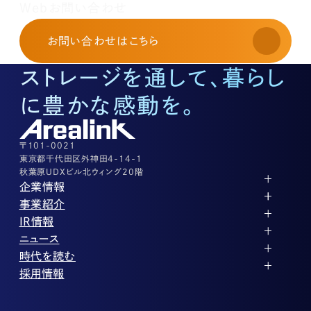
レンタルオフィスに関する
Webお問い合わせ
お申し込み・お問い合わせ
03-3526-8568
お問い合わせ
はこちら
土地活用に関するお問い合わせ
03-3526-8574
ストレージを通して、暮らし
底地に関するお問い合わせ
03-3526-8572
に豊かな感動を。
株式に関するお問い合わせ
03-3526-8556
その他上記に当てはまらない案件等
03-3526-8556
〒101-0021
東京都千代田区外神田4-14-1
秋葉原UDXビル北ウィング20階
企業情報
代表メッセージ
事業紹介
企業理念
ストレージ事業
IR情報
会社概要
土地権利整備事業
パートナー制度
IRカレンダー
ニュース
役員紹介
オフィス事業
ストレージライフ
中期経営計画
PR
時代を読む
沿革
アセット事業
事業等のリスク
IR
投稿一覧
採用情報
コーポレートガバナンス
IRポリシー
メディア情報
人材育成・評価制度
サステナビリティ
業績・財務
企業情報
働く環境