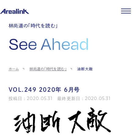
企業情報
林尚道の「時代を読む」
代表メッセージ
事業紹介
See Ahead
企業理念
ストレージ事業
IR情報
会社概要
土地権利整備事業
パートナー制度
IRカレンダー
ニュース
役員紹介
オフィス事業
ストレージライフ
中期経営計画
PR
時代を読む
沿革
アセット事業
事業等のリスク
IR
投稿一覧
採用情報
ホーム
林尚道の「時代を読む」
油断大敵
コーポレートガバナンス
IRポリシー
メディア情報
人材育成・評価制度
サステナビリティ
JA
EN
業績・財務
企業情報
働く環境
ストレージ室数実績
商品情報
VOL.249 2020年 6月号
先輩社員インタビュー
IRライブラリ
中途採用
投稿日：2020.05.31 最終更新日：2020.05.31
株式・株主情報
採用エントリー
個人投資家の皆様へ
よくある質問・用語集
IRメール登録
お問い合わせ
免責事項