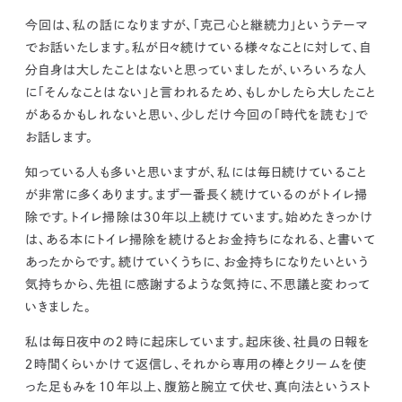
kur
土地活用
エリアリンクグループ ジャパントランクル
asul
サイト
ーム
今回は、私の話になりますが、「克己心と継続力」というテーマ
カスタマーハラスメントポリ
プライバシーポリシー
でお話いたします。私が日々続けている様々なことに対して、自
シー
分自身は大したことはないと思っていましたが、いろいろな人
情報セキュリティ・DX方針及び戦略
サイトマップ
に「そんなことはない」と言われるため、もしかしたら大したこと
©2025 AREALINK.
があるかもしれないと思い、少しだけ今回の「時代を読む」で
お話します。
知っている人も多いと思いますが、私には毎日続けていること
が非常に多くあります。まず一番長く続けているのがトイレ掃
除です。トイレ掃除は３０年以上続けています。始めたきっかけ
は、ある本にトイレ掃除を続けるとお金持ちになれる、と書いて
あったからです。続けていくうちに、お金持ちになりたいという
気持ちから、先祖に感謝するような気持に、不思議と変わって
いきました。
私は毎日夜中の２時に起床しています。起床後、社員の日報を
２時間くらいかけて返信し、それから専用の棒とクリームを使
った足もみを１０年以上、腹筋と腕立て伏せ、真向法というスト