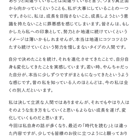
あろうと間違っていることは間違っていると言う、つまり真正面
から向かっていくということも、私が大事にしていることの一つ
です。
さらに、私は、成長を目指さないこと、成長しようという意
識を持たないことに罪悪感を感じてしまいます。皆さんは、もし
かしたら私への印象として、努力とか地道に続けていくという
イメージは薄いかもしれませんが、本当は地道にコツコツとひ
たすら続けていくという努力を惜しまないタイプの人間です。
自分で決めたことを続け、それを進化させてきたことで、自分自
身も変化してきたことを実感しています。
若い時、やんちゃだっ
た自分が、
本当に少しずつですがまともになってきたというよう
な感じです。
昔の私を知っている人のほとんどは、今の私は全
くの別人だといいます。
私は決して立派な人間ではありませんが、
それでもやはり人は
そのような生き方をしていくと思いもよらない成長を遂げ、変
化していくものだと思います。
今回は私自身の話が多くなり、最近の「時代を読む」とは違っ
た内容ですが、少しでも皆様のお役に立つようにと願っており