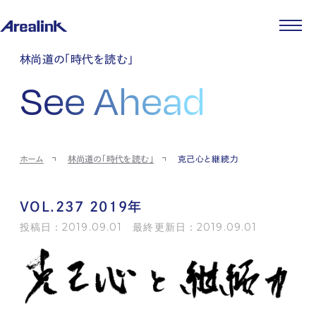
企業情報
林尚道の「時代を読む」
代表メッセージ
事業紹介
See Ahead
企業理念
ストレージ事業
IR情報
会社概要
土地権利整備事業
パートナー制度
IRカレンダー
ニュース
役員紹介
オフィス事業
ストレージライフ
中期経営計画
PR
時代を読む
沿革
アセット事業
事業等のリスク
IR
投稿一覧
採用情報
ホーム
林尚道の「時代を読む」
克己心と継続力
コーポレートガバナンス
IRポリシー
メディア情報
人材育成・評価制度
サステナビリティ
JA
EN
業績・財務
企業情報
働く環境
ストレージ室数実績
商品情報
VOL.237 2019年
先輩社員インタビュー
IRライブラリ
中途採用
投稿日：2019.09.01 最終更新日：2019.09.01
株式・株主情報
採用エントリー
個人投資家の皆様へ
よくある質問・用語集
IRメール登録
お問い合わせ
免責事項