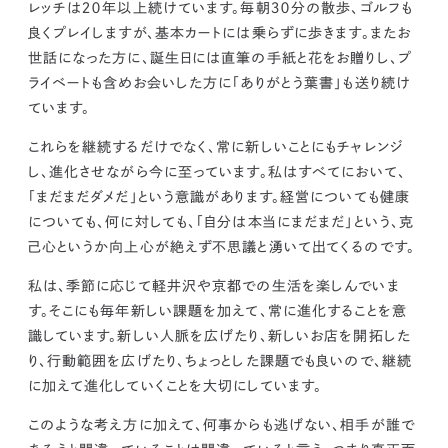
レッチは２０年以上続けています。毎朝３０分の散歩、ゴルフも
良くプレイしますが、基本カートには乗らずに歩きます。またお
世話になった方に、誕生日には直筆の手紙と花をお贈りし、プ
ライベートも含めお会いした方に「ありがとう葉書」も送り続け
ています。
これらを継続するだけでなく、常に新しいことにもチャレンジ
し、進化させながら今に至っています。
私はすべてにおいて、
「まだまだダメだ」という意識があります。
経営についても健康
についても、何に対しても、「自分は本当にまだまだ」という、克
己心というか向上心が絶えず不思議と湧いて出てくるのです。
私は、季節に応じて軽井沢や京都での生活を楽しんでいま
す。そこにも毎年新しい課題を加えて、常に進化することを意
識しています。新しい人脈を広げたり、新しいお店を開拓した
り、行動範囲を広げたり、
ちょっとした課題でも良いので、継続
に加えて進化していくことを大切にしています。
このような考え方に加えて、
何事からも逃げない、相手が誰で