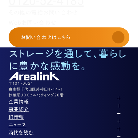
0120-52-4185
その他の電話お問い合わせ
レンタルオフィスに関する
Webお問い合わせ
お申し込み・お問い合わせ
03-3526-8568
お問い合わせ
はこちら
土地活用に関するお問い合わせ
03-3526-8574
ストレージを通して、暮らし
底地に関するお問い合わせ
03-3526-8572
に豊かな感動を。
株式に関するお問い合わせ
03-3526-8556
その他上記に当てはまらない案件等
03-3526-8556
〒101-0021
東京都千代田区外神田4-14-1
秋葉原UDXビル北ウィング20階
企業情報
代表メッセージ
事業紹介
企業理念
ストレージ事業
IR情報
会社概要
土地権利整備事業
パートナー制度
IRカレンダー
ニュース
役員紹介
オフィス事業
ストレージライフ
中期経営計画
PR
時代を読む
沿革
アセット事業