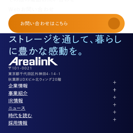
レンタルオフィスに関する
Webお問い合わせ
お申し込み・お問い合わせ
03-3526-8568
お問い合わせ
はこちら
土地活用に関するお問い合わせ
03-3526-8574
ストレージを通して、暮らし
底地に関するお問い合わせ
03-3526-8572
に豊かな感動を。
株式に関するお問い合わせ
03-3526-8556
その他上記に当てはまらない案件等
03-3526-8556
〒101-0021
東京都千代田区外神田4-14-1
秋葉原UDXビル北ウィング20階
企業情報
代表メッセージ
事業紹介
企業理念
ストレージ事業
IR情報
会社概要
土地権利整備事業
パートナー制度
IRカレンダー
ニュース
役員紹介
オフィス事業
ストレージライフ
中期経営計画
PR
時代を読む
沿革
アセット事業
事業等のリスク
IR
投稿一覧
採用情報
コーポレートガバナンス
IRポリシー
メディア情報
人材育成・評価制度
サステナビリティ