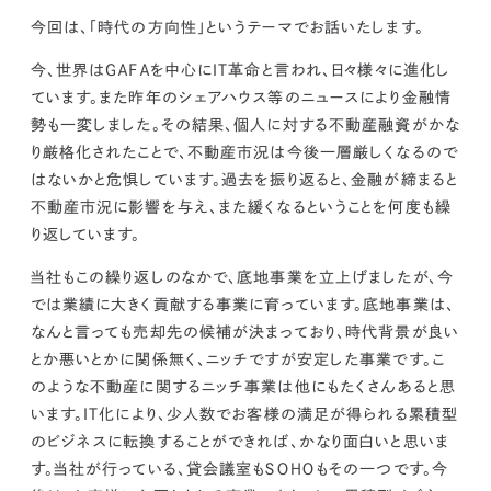
kur
土地活用
エリアリンクグループ ジャパントランクル
今回は、「時代の方向性」というテーマでお話いたします。
asul
サイト
ーム
カスタマーハラスメントポリ
プライバシーポリシー
今、世界はＧＡＦＡを中心にＩＴ革命と言われ、日々様々に進化し
シー
情報セキュリティ・DX方針及び戦略
サイトマップ
ています。また昨年のシェアハウス等のニュースにより金融情
©2025 AREALINK.
勢も一変しました。その結果、
個人に対する不動産融資がかな
り厳格化されたことで、不動産市況は今後一層厳しくなるので
はないかと危惧しています。
過去を振り返ると、金融が締まると
不動産市況に影響を与え、また緩くなるということを何度も繰
り返しています。
当社もこの繰り返しのなかで、底地事業を立上げましたが、今
では業績に大きく貢献する事業に育っています。底地事業は、
なんと言っても売却先の候補が決まっており、時代背景が良い
とか悪いとかに関係無く、ニッチですが安定した事業です。こ
のような不動産に関するニッチ事業は他にもたくさんあると思
います。ＩＴ化により、少人数でお客様の満足が得られる累積型
のビジネスに転換することができれば、かなり面白いと思いま
す。当社が行っている、貸会議室もＳＯＨＯもその一つです。
今