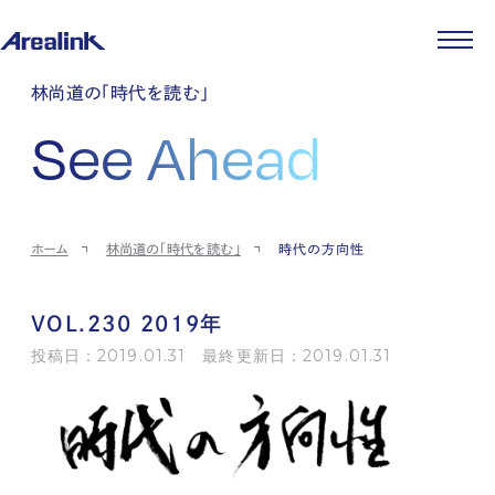
企業情報
林尚道の「時代を読む」
代表メッセージ
事業紹介
See Ahead
企業理念
ストレージ事業
IR情報
会社概要
土地権利整備事業
パートナー制度
IRカレンダー
ニュース
役員紹介
オフィス事業
ストレージライフ
中期経営計画
PR
時代を読む
沿革
アセット事業
事業等のリスク
IR
投稿一覧
採用情報
ホーム
林尚道の「時代を読む」
時代の方向性
コーポレートガバナンス
IRポリシー
メディア情報
人材育成・評価制度
サステナビリティ
JA
EN
業績・財務
企業情報
働く環境
ストレージ室数実績
商品情報
VOL.230 2019年
先輩社員インタビュー
IRライブラリ
中途採用
投稿日：2019.01.31 最終更新日：2019.01.31
株式・株主情報
採用エントリー
個人投資家の皆様へ
よくある質問・用語集
IRメール登録
お問い合わせ
免責事項