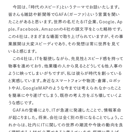
kur
土地活用
エリアリンクグループ ジャパントランクル
今回は、「時代のスピード」というテーマでお話いたします。
asul
サイト
ーム
カスタマーハラスメントポリ
プライバシーポリシー
皆さんも雑誌や新聞等でＧＡＦＡ（ガーファ）という言葉を聞い
シー
たことがあると思います。世界の名だたるＩＴ企業、Ｇｏｏｇｌｅ、Ａｐ
情報セキュリティ・DX方針及び戦略
サイトマップ
ｐｌｅ、Ｆａｃｅｂｏｏｋ、Ａｍａｚｏｎの４社の頭文字をとった略称です。
©2025 AREALINK.
この４社は、さまざまな場面で取り上げられていますが、その事
業展開は大変スピーディであり、その発想は常に世界を見て
いると感じます。
この４社は、ＩＴを駆使しながら、先見性とスピード感を持って
物事を進めており、他業種の人から見るとどうしても他人事の
ように映ってしまいがちですが、私は彼らが時代を創っている
と実感しています。身近なスマートフォンや物流・倉庫、ロボッ
トやＡＩ、ＧｏｏｇｌｅＭＡＰのような
今までは考えられなかったこと
を簡単にやり遂げてしまう、既存の考え方をぶち壊していくよ
うな感じです。
ＧＡＦＡの登場により、ＩＴが急速に発達したことで、情報革命
が起こりました。将来、会社は全く別の形になることでしょう。こ
れからは、社内にＩＴに関しての世界の潮流や今後の動向を良