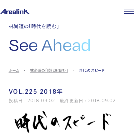
企業情報
林尚道の「時代を読む」
代表メッセージ
事業紹介
See Ahead
企業理念
ストレージ事業
IR情報
会社概要
土地権利整備事業
パートナー制度
IRカレンダー
ニュース
役員紹介
オフィス事業
ストレージライフ
中期経営計画
PR
時代を読む
沿革
アセット事業
事業等のリスク
IR
投稿一覧
採用情報
ホーム
林尚道の「時代を読む」
時代のスピード
コーポレートガバナンス
IRポリシー
メディア情報
人材育成・評価制度
サステナビリティ
JA
EN
業績・財務
企業情報
働く環境
ストレージ室数実績
商品情報
VOL.225 2018年
先輩社員インタビュー
IRライブラリ
中途採用
投稿日：2018.09.02 最終更新日：2018.09.02
株式・株主情報
採用エントリー
個人投資家の皆様へ
よくある質問・用語集
IRメール登録
お問い合わせ
免責事項