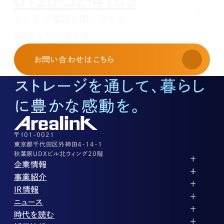
0120-52-4185
その他の電話お問い合わせ
レンタルオフィスに関する
Webお問い合わせ
お申し込み・お問い合わせ
03-3526-8568
お問い合わせ
はこちら
土地活用に関するお問い合わせ
03-3526-8574
ストレージを通して、暮らし
底地に関するお問い合わせ
03-3526-8572
に豊かな感動を。
株式に関するお問い合わせ
03-3526-8556
その他上記に当てはまらない案件等
03-3526-8556
〒101-0021
東京都千代田区外神田4-14-1
秋葉原UDXビル北ウィング20階
企業情報
代表メッセージ
事業紹介
企業理念
ストレージ事業
IR情報
会社概要
土地権利整備事業
パートナー制度
IRカレンダー
ニュース
役員紹介
オフィス事業
ストレージライフ
中期経営計画
PR
時代を読む
沿革
アセット事業
事業等のリスク