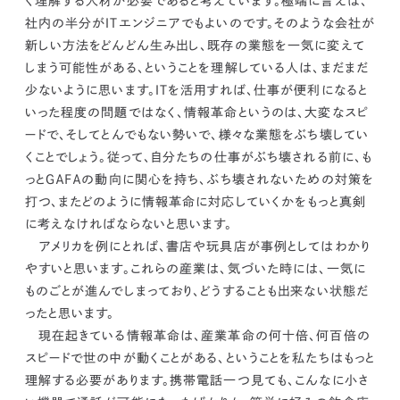
く理解する人材が必要であると考えています。極端に言えば、
社内の半分がＩＴエンジニアでもよいのです。そのような会社が
新しい方法をどんどん生み出し、
既存の業態を一気に変えて
しまう可能性がある、ということを理解している人は、まだまだ
少ないように思います。
ＩＴを活用すれば、仕事が便利になると
いった程度の問題ではなく、
情報革命というのは、大変なスピ
ードで、そしてとんでもない勢いで、様々な業態をぶち壊してい
くことでしょう。
従って、自分たちの仕事がぶち壊される前に、も
っとＧＡＦＡの動向に関心を持ち、ぶち壊されないための対策を
打つ、またどのように情報革命に対応していくかをもっと真剣
に考えなければならないと思います。
アメリカを例にとれば、書店や玩具店が事例としてはわかり
やすいと思います。これらの産業は、気づいた時には、一気に
ものごとが進んでしまっており、どうすることも出来ない状態だ
ったと思います。
現在起きている情報革命は、産業革命の何十倍、何百倍の
スピードで世の中が動くことがある、ということを私たちはもっと
理解する必要があります。
携帯電話一つ見ても、こんなに小さ