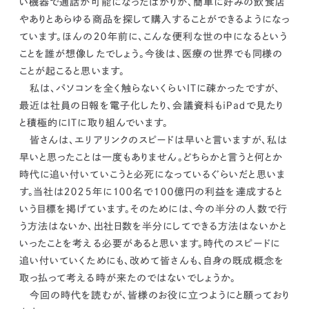
い機器で通話が可能になったばかりか、簡単に好みの飲食店
やありとあらゆる商品を探して購入することができるようになっ
ています。ほんの２０年前に、こんな便利な世の中になるという
ことを誰が想像したでしょう。今後は、医療の世界でも同様の
ことが起こると思います。
私は、パソコンを全く触らないくらいＩＴに疎かったですが、
最近は社員の日報を電子化したり、会議資料もｉＰａｄで見たり
と積極的にＩＴに取り組んでいます。
皆さんは、エリアリンクのスピードは早いと言いますが、私は
早いと思ったことは一度もありません。どちらかと言うと何とか
時代に追い付いていこうと必死になっているぐらいだと思いま
す。当社は２０２５年に１００名で１００億円の利益を達成すると
いう目標を掲げています。
そのためには、今の半分の人数で行
う方法はないか、出社日数を半分にしてできる方法はないかと
いったことを考える必要があると思います。時代のスピードに
追い付いていくためにも、改めて皆さんも、自身の既成概念を
取っ払って考える時が来たのではないでしょうか。
今回の時代を読むが、皆様のお役に立つようにと願っており