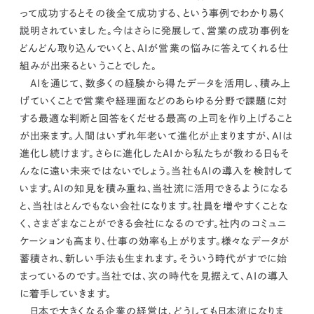
って成功するとその後全て成功する、という事例でわかり易く
説明されていました。
今はさらに発展して、
営業の成功事例を
どんどん取り込んでいくと、AIが営業の悩みに答えてくれる仕
組みが出来る
ということでした。
AIを通じて、数多くの経験から得たデータを活用し、積み上
げていくことで営業や経理面などのあらゆる分野で課題に対
する最適な判断と回答をくだせる最高の上司を作り上げること
が出来ます。人間はいずれ年老いて進化が止まりますが、AIは
進化し続けます。さらに進化したAIから私たちが教わる日もそ
んなに遠い未来ではないでしょう。当社もAIの導入を検討して
います。AIの知見を積み重ね、当社流に活用できるようになる
と、当社はとんでもない会社になります。社員を増やすくことな
く、さまざまなことができる会社になるのです。社内のコミュニ
ケーションも高まり、仕事の効率も上がります。
様々なデータが
蓄積され、新しい手法も生まれます。そういう時代がすでに始
まっているのです。当社では、次の時代を見据えて、AIの導入
に着手していきます。
日本で大きくなる企業の経営は、どうしても日本流になりま