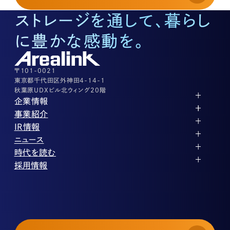
03-3526-8574
ストレージを通して、暮らし
底地に関するお問い合わせ
03-3526-8572
に豊かな感動を。
株式に関するお問い合わせ
03-3526-8556
その他上記に当てはまらない案件等
03-3526-8556
〒101-0021
東京都千代田区外神田4-14-1
秋葉原UDXビル北ウィング20階
企業情報
代表メッセージ
事業紹介
企業理念
ストレージ事業
IR情報
会社概要
土地権利整備事業
パートナー制度
IRカレンダー
ニュース
役員紹介
オフィス事業
ストレージライフ
中期経営計画
PR
時代を読む
沿革
アセット事業
事業等のリスク
IR
投稿一覧
採用情報
コーポレートガバナンス
IRポリシー
メディア情報
人材育成・評価制度
サステナビリティ
業績・財務
企業情報
働く環境
ストレージ室数実績
商品情報
先輩社員インタビュー
IRライブラリ
中途採用
株式・株主情報
採用エントリー
個人投資家の皆様へ