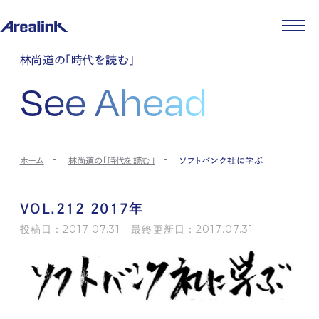
企業情報
林尚道の「時代を読む」
代表メッセージ
事業紹介
See Ahead
企業理念
ストレージ事業
IR情報
会社概要
土地権利整備事業
パートナー制度
IRカレンダー
ニュース
役員紹介
オフィス事業
ストレージライフ
中期経営計画
PR
時代を読む
沿革
アセット事業
事業等のリスク
IR
投稿一覧
採用情報
ホーム
林尚道の「時代を読む」
ソフトバンク社に学ぶ
コーポレートガバナンス
IRポリシー
メディア情報
人材育成・評価制度
サステナビリティ
JA
EN
業績・財務
企業情報
働く環境
ストレージ室数実績
商品情報
VOL.212 2017年
先輩社員インタビュー
IRライブラリ
中途採用
投稿日：2017.07.31 最終更新日：2017.07.31
株式・株主情報
採用エントリー
個人投資家の皆様へ
よくある質問・用語集
IRメール登録
お問い合わせ
免責事項