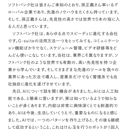
kur
土地活用
エリアリンクグループ ジャパントランクル
ソフトバンク社は皆さんご承知のとおり、孫正義さん率いるグ
asul
サイト
ーム
ローバル企業であり、先進のノウハウをたくさん持っています。
カスタマーハラスメントポリ
プライバシーポリシー
シー
そして、孫正義さんは、先見性の高さでは世界で5本の指に入
情報セキュリティ・DX方針及び戦略
サイトマップ
る人だと思っています。
©2025 AREALINK.
ソフトバンク社は、あらゆる点でスピーディに進化する会社
です。G-suiteの活用方法一つをとってみても、コミュニケーシ
ョン機能ばかりでなく、スケジュール管理、ビデオ研修等をど
んどん使いこなしています。当社は、業界こそ異なりますが、ソ
フトバンク社のような世界でも有数の、高い先見性を持つ企
業から学んでいます。そしてさまざまな先進のツールを我々の
業界にあった方法で導入し、営業系だけでなく管理系でも当
社独自に進化を遂げさせています。
先日、AIについて話を聞く機会がありました。AIとは人工知
能である、と簡単に言いますが、実は知っているようで知らな
いことが多くあります。内容は非常に興味深くとても刺激的で
あり、AIは今後、生活していくうえで、重要なものになると感じ
ました。AIでは、
一つのパターンを作り上げると、その後も継続
して成功するということ、これはけん玉を行うロボットが1回入