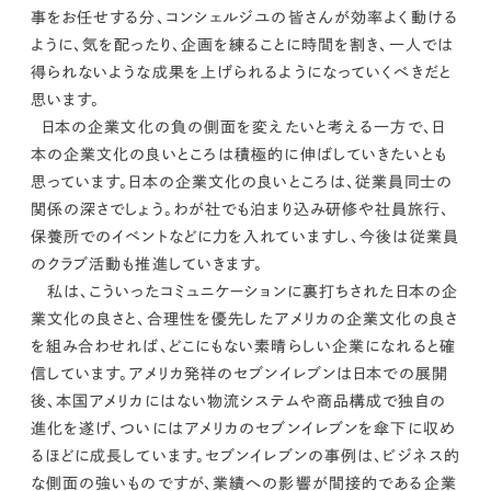
事をお任せする分、コンシェルジユの皆さんが効率よく動ける
ように、気を配ったり、企画を練ることに時間を割き、一人では
得られないような成果を上げられるようになっていくべきだと
思います。
日本の企業文化の負の側面を変えたいと考える一方で、日
本の企業文化の良いところは積極的に伸ばしていきたいとも
思っています。
日本の企業文化の良いところは、従業員同士の
関係の深さでしょう。
わが社でも泊まり込み研修や社員旅行、
保養所でのイベントなどに力を入れていますし、今後は従業員
のクラブ活動も推進していきます。
私は、こういったコミュニケーションに裏打ちされた日本の企
業文化の良さと、合理性を優先したアメリカの企業文化の良さ
を組み合わせれば、どこにもない素晴らしい企業になれると確
信しています。
アメリカ発祥のセブンイレブンは日本での展開
後、本国アメリカにはない物流システムや商品構成で独自の
進化を遂げ、ついにはアメリカのセブンイレブンを傘下に収め
るほどに成長しています。セブンイレブンの事例は、ビジネス的
な側面の強いものですが、業績への影響が間接的である企業