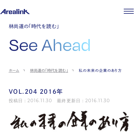
企業情報
林尚道の「時代を読む」
代表メッセージ
事業紹介
See Ahead
企業理念
ストレージ事業
IR情報
会社概要
土地権利整備事業
パートナー制度
IRカレンダー
ニュース
役員紹介
オフィス事業
ストレージライフ
中期経営計画
PR
時代を読む
沿革
アセット事業
事業等のリスク
IR
投稿一覧
採用情報
ホーム
林尚道の「時代を読む」
私の未来の企業のあり方
コーポレートガバナンス
IRポリシー
メディア情報
人材育成・評価制度
サステナビリティ
JA
EN
業績・財務
企業情報
働く環境
ストレージ室数実績
商品情報
VOL.204 2016年
先輩社員インタビュー
IRライブラリ
中途採用
投稿日：2016.11.30 最終更新日：2016.11.30
株式・株主情報
採用エントリー
個人投資家の皆様へ
よくある質問・用語集
IRメール登録
お問い合わせ
免責事項