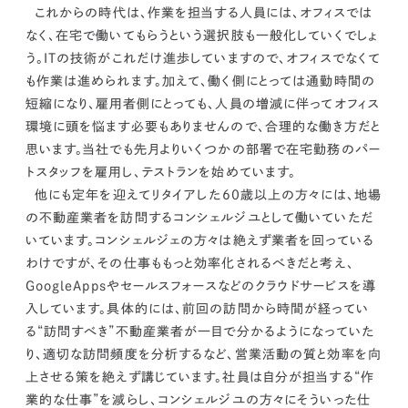
これからの時代は、
作業を担当する人員には、オフィスでは
なく、在宅で働いてもらうという選択肢も一般化していくでしょ
う。
ITの技術がこれだけ進歩していますので、オフィスでなくて
も作業は進められます。加えて、働く側にとっては通勤時間の
短縮になり、雇用者側にとっても、人員の増減に伴ってオフィス
環境に頭を悩ます必要もありませんので、合理的な働き方だと
思います。当社でも先月よりいくつかの部署で在宅勤務のパー
トスタッフを雇用し、テストランを始めています。
他にも定年を迎えてリタイアした60歳以上の方々には、地場
の不動産業者を訪問するコンシェルジユとして働いていただ
いています。コンシェルジェの方々は絶えず業者を回っている
わけですが、その仕事ももっと効率化されるべきだと考え、
GoogleAppsやセールスフォースなどのクラウドサービスを導
入しています。
具体的には、前回の訪問から時間が経ってい
る“訪問すべき”不動産業者が一目で分かるようになっていた
り、適切な訪問頻度を分析するなど、営業活動の質と効率を向
上させる策を絶えず講じています。
社員は自分が担当する“作
業的な仕事”を減らし、コンシェルジユの方々にそういった仕