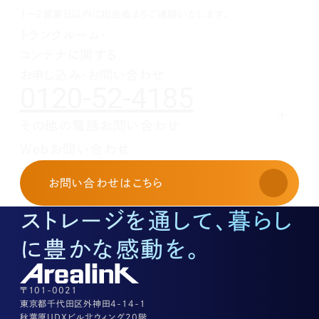
1月(1)
2月(1)
3月(1)
4月(1)
5月(1)
6月(1)
1～2営業日以内に担当者よりご連絡いたします。
1月(1)
2月(1)
3月(1)
4月(1)
5月(1)
トランクルーム・
1月(1)
2月(1)
3月(1)
4月(1)
コンテナに関する
1月(1)
2月(1)
3月(1)
1月(1)
2月(1)
お申し込み・お問い合わせ
0120-52-4185
1月(1)
その他の電話お問い合わせ
レンタルオフィスに関する
Webお問い合わせ
お申し込み・お問い合わせ
03-3526-8568
お問い合わせ
はこちら
土地活用に関するお問い合わせ
03-3526-8574
ストレージを通して、暮らし
底地に関するお問い合わせ
03-3526-8572
に豊かな感動を。
株式に関するお問い合わせ
03-3526-8556
その他上記に当てはまらない案件等
03-3526-8556
〒101-0021
東京都千代田区外神田4-14-1
秋葉原UDXビル北ウィング20階