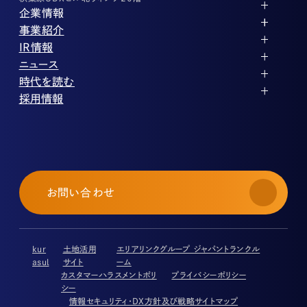
企業情報
代表メッセージ
事業紹介
企業理念
ストレージ事業
IR情報
会社概要
土地権利整備事業
パートナー制度
IRカレンダー
ニュース
役員紹介
オフィス事業
ストレージライフ
中期経営計画
PR
時代を読む
沿革
アセット事業
事業等のリスク
IR
投稿一覧
採用情報
コーポレートガバナンス
IRポリシー
メディア情報
人材育成・評価制度
サステナビリティ
業績・財務
企業情報
働く環境
ストレージ室数実績
商品情報
先輩社員インタビュー
IRライブラリ
中途採用
株式・株主情報
採用エントリー
個人投資家の皆様へ
お問い合わせ
よくある質問・用語集
IRメール登録
免責事項
kur
土地活用
エリアリンクグループ ジャパントランクル
asul
サイト
ーム
カスタマーハラスメントポリ
プライバシーポリシー
シー
情報セキュリティ・DX方針及び戦略
サイトマップ