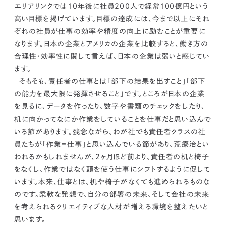
kur
土地活用
エリアリンクグループ ジャパントランクル
エリアリンクでは10年後に社員200人で経常100億円という
asul
サイト
ーム
高い目標を掲げています。目標の達成には、
今まで以上にそれ
カスタマーハラスメントポリ
プライバシーポリシー
ぞれの社員が仕事の効率や精度の向上に励むことが重要に
シー
情報セキュリティ・DX方針及び戦略
サイトマップ
なります。
日本の企業とアメリカの企業を比較すると、働き方の
©2025 AREALINK.
合理性・効率性に関して言えば、日本の企業は弱いと感じてい
ます。
そもそも、
責任者の仕事とは「部下の結果を出すこと」「部下
の能力を最大限に発揮させること」
です。ところが日本の企業
を見るに、データを作ったり、数字や書類のチェックをしたり、
机に向かってなにか作業をしていることを仕事だと思い込んで
いる節があります。残念ながら、わが社でも責任者クラスの社
員たちが「作業＝仕事」と思い込んでいる節があり、荒療治とい
われるかもしれませんが、2ヶ月ほど前より、責任者の机と椅子
をなくし、作業ではなく頭を使う仕事にシフトするように促して
います。本来、仕事とは、机や椅子がなくても進められるものな
のです。
柔軟な発想で、自分の部署の未来、そして会社の未来
を考えられるクリエイティブな人材が増える環境を整えたいと
思います。