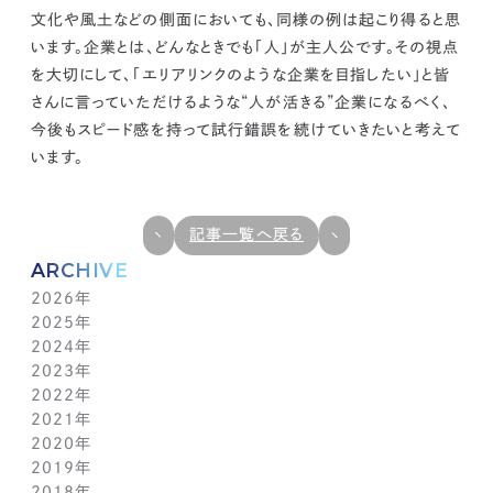
文化や風土などの側面においても、同様の例は起こり得ると思
います。
企業とは、どんなときでも「人」が主人公です。
その視点
を大切にして、「エリアリンクのような企業を目指したい」と皆
さんに言っていただけるような“人が活きる”企業になるべく、
今後もスピード感を持って試行錯誤を続けていきたいと考えて
います。
記事一覧へ戻る
ARCHIVE
2026年
2025年
7月(1)
2024年
6月(1)
12月(1)
2023年
5月(1)
11月(1)
11月(1)
2022年
4月(1)
10月(1)
10月(1)
11月(1)
2021年
3月(1)
9月(1)
9月(1)
10月(1)
11月(1)
2020年
2月(1)
8月(1)
8月(1)
9月(1)
10月(1)
11月(1)
2019年
1月(1)
7月(1)
7月(1)
8月(1)
9月(1)
10月(1)
11月(2)
2018年
6月(1)
6月(1)
7月(1)
8月(1)
9月(1)
9月(2)
12月(2)