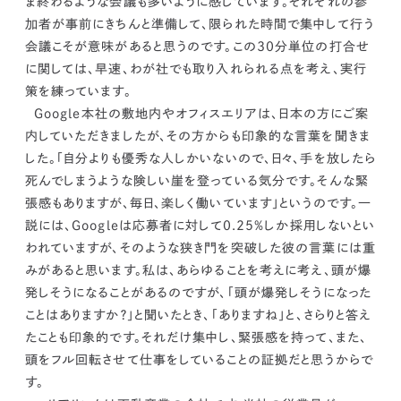
ま終わるような会議も多いように感じています。
それぞれの参
加者が事前にきちんと準備して、限られた時間で集中して行う
会議こそが意味があると思うのです。
この30分単位の打合せ
に関しては、早速、わが社でも取り入れられる点を考え、実行
策を練っています。
Google本社の敷地内やオフィスエリアは、日本の方にご案
内していただきましたが、その方からも印象的な言葉を聞きま
した。
「自分よりも優秀な人しかいないので、日々、手を放したら
死んでしまうような険しい崖を登っている気分です。そんな緊
張感もありますが、毎日、楽しく働いています」というのです。
一
説には、Googleは応募者に対して0.25％しか採用しないとい
われていますが、そのような狭き門を突破した彼の言葉には重
みがあると思います。私は、あらゆることを考えに考え、頭が爆
発しそうになることがあるのですが、「頭が爆発しそうになった
ことはありますか？」と聞いたとき、「ありますね」と、さらりと答え
たことも印象的です。
それだけ集中し、緊張感を持って、また、
頭をフル回転させて仕事をしていることの証拠だと思うからで
す。