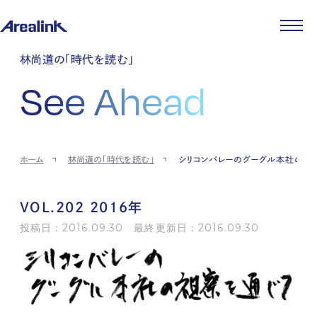
企業情報
林尚道の「時代を読む」
代表メッセージ
事業紹介
See Ahead
企業理念
ストレージ事業
IR情報
会社概要
土地権利整備事業
パートナー制度
IRカレンダー
ニュース
役員紹介
オフィス事業
ストレージライフ
中期経営計画
PR
時代を読む
沿革
アセット事業
事業等のリスク
IR
投稿一覧
採用情報
ホーム
林尚道の「時代を読む」
シリコンバレーのグーグル本社の視
コーポレートガバナンス
IRポリシー
メディア情報
人材育成・評価制度
サステナビリティ
JA
EN
業績・財務
企業情報
働く環境
ストレージ室数実績
商品情報
VOL.202 2016年
先輩社員インタビュー
IRライブラリ
中途採用
投稿日：2016.09.30 最終更新日：2016.09.30
株式・株主情報
採用エントリー
個人投資家の皆様へ
よくある質問・用語集
IRメール登録
お問い合わせ
免責事項