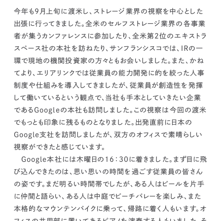
kur
土地活用
エリアリンクグループ ジャパントランクル
今年も9月上旬に渡米し、ストレージ業界の視察を中心とした
asul
サイト
ーム
カスタマーハラスメントポリ
プライバシーポリシー
出張に行ってきました。全米のセルフストレージ業界の各事業
シー
者が集うカンファレンスに参加したり、全米第2位のエキストラ
情報セキュリティ・DX方針及び戦略
サイトマップ
スペース社の本社を訪ねたり、サンフランシスコでは、ＩＲの一
©2025 AREALINK.
環で現地の機関投資家の方々ともお会いしました。また、かね
てより、エリアリンクでは従業員の能力開発に的を絞った人事
制度や仕組みを導入してきましたが、従業員が創造性を発揮
して働いているという観点で、当社も手本としていきたい企業
であるGoogleの本社も訪問しました。
この視察は今回の渡米
でもっとも印象に残るものとなりました。
出発直前に日本の
Google支社を訪問しましたが、双方のオフィスで素晴らしい
視察ができたと感じています。
Google本社には木曜日の16：30に着きました。まず目に飛
び込んできたのは、思い思いの時間を過ごす従業員の皆さん
の姿です。まだ明るい時間帯でしたが、ある人はビールを片手
に仲間と語らい、ある人は中庭でビーチバレーを楽しみ、また
本格的なマウンテンバイクに乗って、帰路に着く人もいます。オ