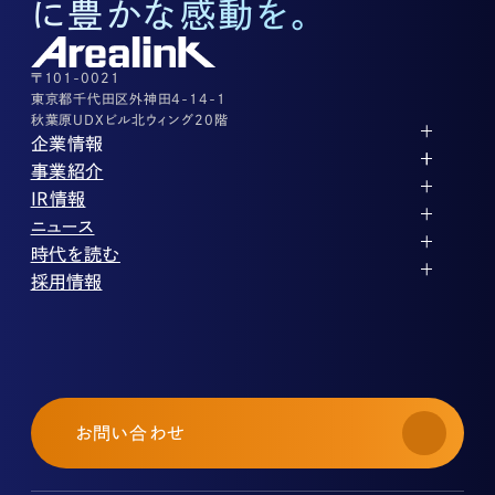
に豊かな感動を。
株式に関するお問い合わせ
03-3526-8556
その他上記に当てはまらない案件等
03-3526-8556
〒101-0021
東京都千代田区外神田4-14-1
秋葉原UDXビル北ウィング20階
企業情報
代表メッセージ
事業紹介
企業理念
ストレージ事業
IR情報
会社概要
土地権利整備事業
パートナー制度
IRカレンダー
ニュース
役員紹介
オフィス事業
ストレージライフ
中期経営計画
PR
時代を読む
沿革
アセット事業
事業等のリスク
IR
投稿一覧
採用情報
コーポレートガバナンス
IRポリシー
メディア情報
人材育成・評価制度
サステナビリティ
業績・財務
企業情報
働く環境
ストレージ室数実績
商品情報
先輩社員インタビュー
IRライブラリ
中途採用
株式・株主情報
採用エントリー
個人投資家の皆様へ
お問い合わせ
よくある質問・用語集
IRメール登録
免責事項