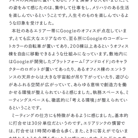
フィスの共用部に置いてあるピアノを演奏する人もいました。そ
の姿をみて感じたのは、
集中して仕事をし、メリハリのある生活
を楽しんでいるということです。人生そのものを楽しんでいるよ
うな印象を受けました。
本社のあるエリア一帯にGoogleのオフィスが点在していま
す。とても広大なエリアなので、至る所にGoogleのコーポレー
トカラーの自転車が置いてあり、200棟以上あるというオフィス
棟を自由に移動できるような仕組みになっています。敷地内に
はGoogleが開発したプラットフォーム「アンドロイド」のキャラ
クターのロボットが置いてあったり、あるオフィス棟のエントラ
ンスの天井からは大きな宇宙船が吊り下がっていたり、
遊び心
があふれる空間が広がっていて、あらゆる意味で創造力を働
かせる環境が整えられていると感じました。執務スペースも、ミ
ーティングスペースも、徹底的に「考える環境」が整えられてい
るということです。
ミーティングの仕方にも特徴があるように感じました。基本的
に打合せは30分単位だというのです。エリアリンクの慣習で
は、打合せは1時間の場合も多く、また、ときに答えがでないま