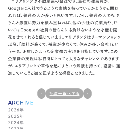
エリアリンクは不動産業の会社です。当社の従業員が、
Googleに入社できるような素地を持っているかどうかと問わ
れれば、普通の人が多いと思います。しかし、
普通の人でも、き
ちんと愚直に努力を積み重ねれば、他の会社の従業員や、ひ
いてはGoogleの社員の皆さんにも負けないような才能を開
花させてくれると信じています。
エリアリンクはリーマンショック
以降、「給料が高くて、残業が少なくて、休みが多い会社」とい
う一見、矛盾したような企業像の実現を目指しています。この
企業像の実現は私自身にとっても大きなチャレンジであります
が、エリアリンクで革命を起こすという気概を持って、経営に邁
進していこうと襟を正すような視察となりました。
記事一覧へ戻る
ARCHIVE
2026年
2025年
7月(1)
2024年
6月(1)
12月(1)