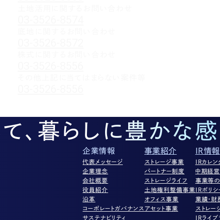
土地活用に関するお問い合わせ
03-3526-8574
底地に関するお問い合わせ
03-3526-8572
株式に関するお問い合わせ
03-3526-8556
その他上記に当てはまらない案件等
03-3526-8556
して、暮らしに豊かな感
企業情報
事業紹介
IR情報
代表メッセージ
ストレージ事業
IRカレン
企業理念
パートナー制度
中期経
会社概要
ストレージライフ
事業等の
役員紹介
土地権利整備事業
IRポリシ
沿革
オフィス事業
業績・財
コーポレートガバナンス
アセット事業
ストレー
サステナビリティ
IRライブ