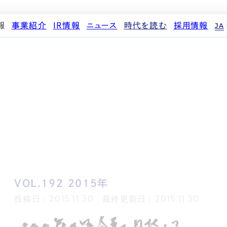
報
事業紹介
IR情報
ニュース
時代を読む
採用情報
JA
代表メッセージ
ストレージ事業
IRカレンダー
PR
投稿一覧
人材育成・評価制度
企業理念
中期経営計画
IR
働く環境
パートナー制度
d
会社概要
事業等のリスク
メディア情報
先輩社員インタビュー
ストレージライフ
役員紹介
IRポリシー
企業情報
中途採用
土地権利整備事業
沿革
業績・財務
商品情報
採用エントリー
オフィス事業
コーポレートガバナンス
ストレージ室数実績
アセット事業
サステナビリティ
IRライブラリ
して
株式・株主情報
個人投資家の皆様へ
VOL.192 2015年
よくある質問・用語集
IRメール登録
投稿日：2015.11.30 最終更新日：2015.11.30
免責事項