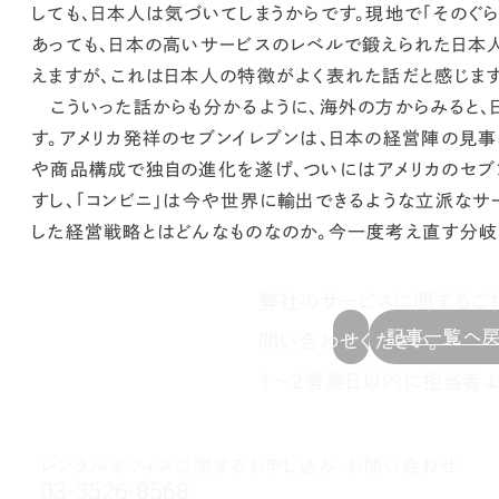
しても、日本人は気づいてしまうからです。現地で「そのぐ
あっても、日本の高いサービスのレベルで鍛えられた日本
えますが、これは日本人の特徴がよく表れた話だと感じます
こういった話からも分かるように、海外の方からみると、
す。アメリカ発祥のセブンイレブンは、日本の経営陣の見
や商品構成で独自の進化を遂げ、ついにはアメリカのセブ
すし、「コンビニ」は今や世界に輸出できるような立派なサ
した経営戦略とはどんなものなのか。今一度考え直す分岐
弊社のサービスに関するご
記事一覧へ
問い合わせください。
1～2営業日以内に担当者よ
レンタルオフィスに関する
お申し込み・お問い合わせ
03-3526-8568