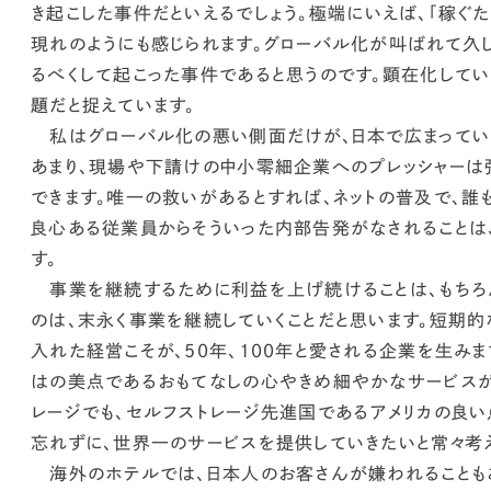
き起こした事件だといえるでしょう。
極端にいえば、「稼ぐ
現れのようにも感じられます。グローバル化が叫ばれて久
るべくして起こった事件であると思うのです。顕在化して
題だと捉えています。
私はグローバル化の悪い側面だけが、日本で広まってい
あまり、現場や下請けの中小零細企業へのプレッシャーは
できます。唯一の救いがあるとすれば、ネットの普及で、誰
良心ある従業員からそういった内部告発がなされることは
す。
事業を継続するために利益を上げ続けることは、もちろん
のは、末永く事業を継続していくことだと思います。
短期的
入れた経営こそが、50年、100年と愛される企業を生みま
はの美点であるおもてなしの心やきめ細やかなサービスが
レージでも、セルフストレージ先進国であるアメリカの良
忘れずに、世界一のサービスを提供していきたいと常々考
海外のホテルでは、日本人のお客さんが嫌われることもあ