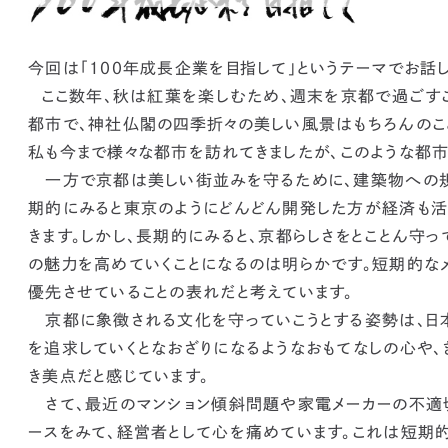
今回は「１００年成長企業を目指して」というテーマでお話し
ここ数年、秋は紅葉を楽しむため、週末を京都で過ごすこ
都市で、神社仏閣の四季折々の美しい風景はもちろんのこ
私も今まで様々な都市を訪れてきましたが、
このような都
一方で京都は美しい街並みを守るために、建築物への規
期的にみると東京のようにどんどん開発した方が経済も活
きます。しかし、長期的にみると、京都らしさをとことん守って
の魅力を高めていくことになるのは明らかです。
短期的な
優先させていることの表れだと考えています。
京都に象徴される文化を守っていこうとする姿勢は、日本
を追求していくとなおざりになるようなおもてなしの心や
き美点だと感じています。
さて、最近のマンション傾斜問題や家電メーカーの不適
ースをみて、経営者として心を痛めています。これは
短期