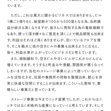
ています。
ただし、これは莫大に儲かるビジネスではありません。
ビル
１棟ごと借りると、総室数が100から500室となる為、当然損
益分岐点も高くなりますが、皆さんに周知する為の看板戦略で
もあり
、
使って頂き様々なご意見を頂くことで商品開発も出来ま
す。利益はそれほど高くありませんが、
空いているフロアを借
り、そこを拠点に他の空きビルの募集も出来るようになると、
後々、利益水準が上がっていくビジネスだと考えています。
また、規制緩和で、空きビルや古いビルがこれからどんどん
増えていきます。そうすると町並みや景観、雰囲気が悪くなって
しまいますが、
当社のストレージ事業によって使っていないビ
ルを活性化させ、住居や事務所の荷物を整理出来、都心を非
常に快適な空間にすることが出来ます。
こういった意味で、素
晴らしい事業だと思っています。
ストレージ事業は今までニッチ産業でしたが、これからはニ
ッチではなく本格的な産業になっていくと考えています。
そして