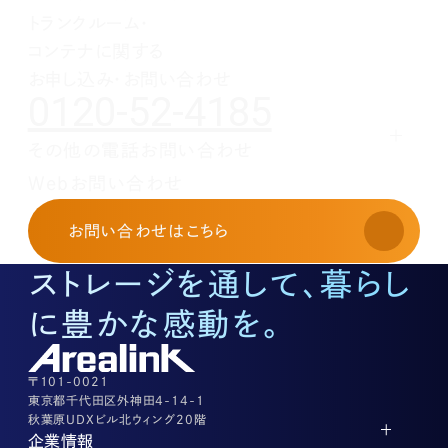
1月(1)
2月(1)
3月(1)
4月(1)
5月(1)
トランクルーム・
1月(1)
2月(1)
3月(1)
4月(1)
コンテナに関する
1月(1)
2月(1)
3月(1)
1月(1)
2月(1)
お申し込み・お問い合わせ
0120-52-4185
1月(1)
その他の電話お問い合わせ
レンタルオフィスに関する
Webお問い合わせ
お申し込み・お問い合わせ
03-3526-8568
お問い合わせ
はこちら
土地活用に関するお問い合わせ
03-3526-8574
ストレージを通して、暮らし
底地に関するお問い合わせ
03-3526-8572
に豊かな感動を。
株式に関するお問い合わせ
03-3526-8556
その他上記に当てはまらない案件等
03-3526-8556
〒101-0021
東京都千代田区外神田4-14-1
秋葉原UDXビル北ウィング20階
企業情報