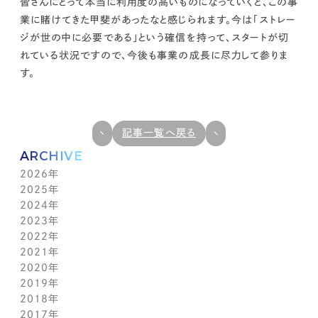
皆さんにとって本当に利用度の高いものになっていくと、この事
業に賭けてきた甲斐があったなと感じられます。今は「ストレー
ジが世の中に必要である」という確信を持って、スタートが切
れている状況ですので、今後も事業の成長に尽力して参りま
す。
記事一覧へ戻る
ARCHIVE
2026年
2025年
7月(1)
2024年
6月(1)
12月(1)
2023年
5月(1)
11月(1)
11月(1)
2022年
4月(1)
10月(1)
10月(1)
11月(1)
2021年
3月(1)
9月(1)
9月(1)
10月(1)
11月(1)
2020年
2月(1)
8月(1)
8月(1)
9月(1)
10月(1)
11月(1)
2019年
1月(1)
7月(1)
7月(1)
8月(1)
9月(1)
10月(1)
11月(2)
2018年
6月(1)
6月(1)
7月(1)
8月(1)
9月(1)
9月(2)
12月(2)
2017年
5月(1)
5月(1)
6月(1)
7月(1)
8月(1)
7月(1)
10月(1)
12月(1)