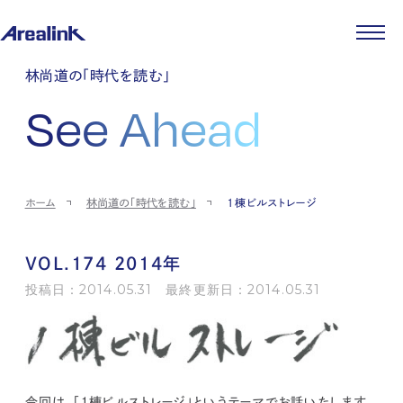
企業情報
林尚道の「時代を読む」
代表メッセージ
事業紹介
See Ahead
企業理念
ストレージ事業
IR情報
会社概要
土地権利整備事業
パートナー制度
IRカレンダー
ニュース
役員紹介
オフィス事業
ストレージライフ
中期経営計画
PR
時代を読む
沿革
アセット事業
事業等のリスク
IR
投稿一覧
採用情報
ホーム
林尚道の「時代を読む」
1棟ビルストレージ
コーポレートガバナンス
IRポリシー
メディア情報
人材育成・評価制度
サステナビリティ
JA
EN
業績・財務
企業情報
働く環境
ストレージ室数実績
商品情報
VOL.174 2014年
先輩社員インタビュー
IRライブラリ
中途採用
投稿日：2014.05.31 最終更新日：2014.05.31
株式・株主情報
採用エントリー
個人投資家の皆様へ
よくある質問・用語集
IRメール登録
お問い合わせ
免責事項
今回は、「１棟ビルストレージ」というテーマでお話いたします。