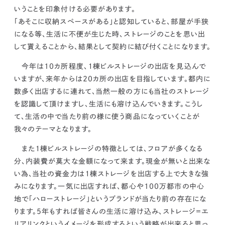
いうことを印象付ける
必要があります。
「あそこに収納スペースがある」と認知していると、部屋が手狭
になる等、生活に不便が生じた時、ストレージのことを思い出
して貰えることから、結果として契約に結び付くことになります。
今年は10カ所程度、１棟ビルストレージの出店を見込んで
いますが、来年からは20カ所の出店を目指しています。都内に
数多く出店するに連れて、当然一般の方にも当社のストレージ
を認識して頂けますし、
生活にも溶け込んでいきます。こうし
て、生活の中で当たり前の様に使う商品になっていくことが
我々のテーマとなります。
また１棟ビルストレージの特徴としては、フロアが多くなる
分、内装費が莫大な金額になって来ます。現金が無いと出来な
い為、当社の資金力は１棟ストレージを出店する上で大きな強
みになります。
一気に出店すれば、都心や100万都市の中心
地で「ハローストレージ」というブランドが当たり前の存在にな
ります。5年もすれば皆さんの生活に溶け込み、ストレージ＝エ
リアリンクというイメージを形成するという戦略が出来ると思っ