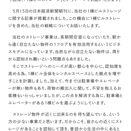
kur
土地活用
エリアリンクグループ ジャパントランクル
asul
サイト
ーム
5月15日の日本経済新聞朝刊に、当社の１棟ビルストレージ
カスタマーハラスメントポリ
プライバシーポリシー
に関する記事が掲載されました。この機会に１棟ビルストレー
シー
情報セキュリティ・DX方針及び戦略
サイトマップ
ジを含めた、当社の戦略についてお話いたします。
©2025 AREALINK.
当社のストレージ事業は、
長期間空室になっていたり、駅か
ら遠く目立たない物件の１フロアを有効活用するというビジネ
スモデルになっています。
当然ながら目立たない物件は、周り
から認知され難いという問題点もありました。
そこで
ストレージへのニーズが高い都心を中心に、認知度を
高める為、１棟ビル全体をレンタルスペースとした拠点を増や
すことを計画しました。
加えて、今までは駐車場やエレベータ
ーが無い物件もあり、荷物の搬出入に関して、不安を抱えるお
客様もいらっしゃいましたが、この点を解消する為に、
駐車場と
エレベーターがある１棟ビル
を選ぶようにしています。
ストレージ物件が近くに出来るのを待ち望んでいる、という
方の少ない事業だと思います。だからこそ、皆さんの近くにスト
レージがあることを認知して頂き、
普段から生活の中にあると