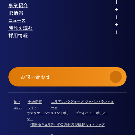
代表メッセージ
事業紹介
企業理念
ストレージ事業
IR情報
会社概要
土地権利整備事業
パートナー制度
IRカレンダー
ニュース
役員紹介
オフィス事業
ストレージライフ
中期経営計画
PR
時代を読む
沿革
アセット事業
事業等のリスク
IR
投稿一覧
採用情報
コーポレートガバナンス
IRポリシー
メディア情報
人材育成・評価制度
サステナビリティ
業績・財務
企業情報
働く環境
ストレージ室数実績
商品情報
先輩社員インタビュー
IRライブラリ
中途採用
株式・株主情報
採用エントリー
個人投資家の皆様へ
お問い合わせ
よくある質問・用語集
IRメール登録
免責事項
kur
土地活用
エリアリンクグループ ジャパントランクル
asul
サイト
ーム
カスタマーハラスメントポリ
プライバシーポリシー
シー
情報セキュリティ・DX方針及び戦略
サイトマップ