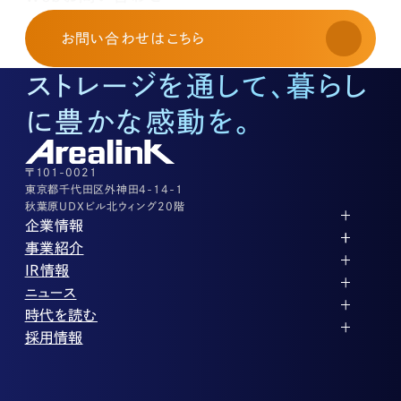
お申し込み・お問い合わせ
03-3526-8568
お問い合わせ
はこちら
土地活用に関するお問い合わせ
03-3526-8574
ストレージを通して、暮らし
底地に関するお問い合わせ
03-3526-8572
に豊かな感動を。
株式に関するお問い合わせ
03-3526-8556
その他上記に当てはまらない案件等
03-3526-8556
〒101-0021
東京都千代田区外神田4-14-1
秋葉原UDXビル北ウィング20階
企業情報
代表メッセージ
事業紹介
企業理念
ストレージ事業
IR情報
会社概要
土地権利整備事業
パートナー制度
IRカレンダー
ニュース
役員紹介
オフィス事業
ストレージライフ
中期経営計画
PR
時代を読む
沿革
アセット事業
事業等のリスク
IR
投稿一覧
採用情報
コーポレートガバナンス
IRポリシー
メディア情報
人材育成・評価制度
サステナビリティ
業績・財務
企業情報
働く環境
ストレージ室数実績
商品情報
先輩社員インタビュー