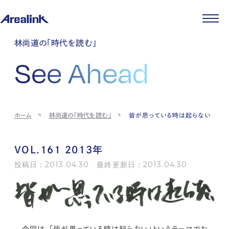
企業情報
林尚道の「時代を読む」
代表メッセージ
事業紹介
See Ahead
企業理念
ストレージ事業
IR情報
会社概要
土地権利整備事業
パートナー制度
IRカレンダー
ニュース
役員紹介
オフィス事業
ストレージライフ
中期経営計画
PR
時代を読む
沿革
アセット事業
事業等のリスク
IR
投稿一覧
採用情報
ホーム
林尚道の「時代を読む」
皆が思っている時は起らない
コーポレートガバナンス
IRポリシー
メディア情報
人材育成・評価制度
サステナビリティ
JA
EN
業績・財務
企業情報
働く環境
ストレージ室数実績
商品情報
VOL.161 2013年
先輩社員インタビュー
IRライブラリ
中途採用
投稿日：2013.04.30 最終更新日：2013.04.30
株式・株主情報
採用エントリー
個人投資家の皆様へ
よくある質問・用語集
IRメール登録
お問い合わせ
免責事項
今回は、「皆が思っている時は起らない」というテーマでお