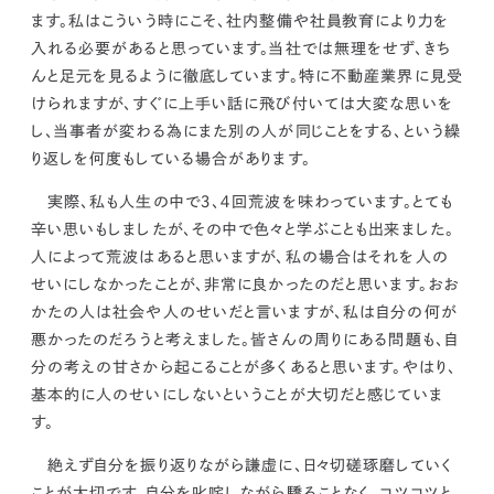
ます。
私はこういう時にこそ、社内整備や社員教育により力を
入れる必要があると思っています。
当社では無理をせず、きち
んと足元を見るように徹底しています。特に不動産業界に見受
けられますが、すぐに上手い話に飛び付いては大変な思いを
し、当事者が変わる為にまた別の人が同じことをする、という繰
り返しを何度もしている場合があります。
実際、私も人生の中で３、４回荒波を味わっています。とても
辛い思いもしましたが、その中で色々と学ぶことも出来ました。
人によって荒波はあると思いますが、
私の場合はそれを人の
せいにしなかったことが、非常に良かったのだと思います。
おお
かたの人は社会や人のせいだと言いますが、私は自分の何が
悪かったのだろうと考えました。皆さんの周りにある問題も、自
分の考えの甘さから起こることが多くあると思います。
やはり、
基本的に人のせいにしないということが大切だと感じていま
す。
絶えず自分を振り返りながら謙虚に、日々切磋琢磨していく
ことが大切です。
自分を叱咤しながら驕ることなく、コツコツと