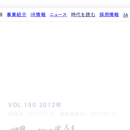
報
事業紹介
IR情報
ニュース
時代を読む
採用情報
JA
代表メッセージ
ストレージ事業
IRカレンダー
PR
投稿一覧
人材育成・評価制度
企業理念
中期経営計画
IR
働く環境
パートナー制度
d
会社概要
事業等のリスク
メディア情報
先輩社員インタビュー
ストレージライフ
役員紹介
IRポリシー
企業情報
中途採用
土地権利整備事業
沿革
業績・財務
商品情報
採用エントリー
オフィス事業
コーポレートガバナンス
ストレージ室数実績
アセット事業
サステナビリティ
IRライブラリ
株式・株主情報
個人投資家の皆様へ
VOL.150 2012年
よくある質問・用語集
IRメール登録
投稿日：2012.05.31 最終更新日：2012.05.31
免責事項