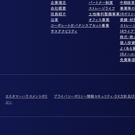
企業理念
パートナー制度
中期経
会社概要
ストレージライフ
事業等の
役員紹介
土地権利整備事業
IRポリシ
沿革
オフィス事業
業績・財
コーポレートガバナンス
アセット事業
ストレー
サステナビリティ
IRライブ
株式・株
個人投
よくある
IRメー
免責事
カスタマーハラスメントポリ
プライバシーポリシー
情報セキュリティ・DX方針及
シー