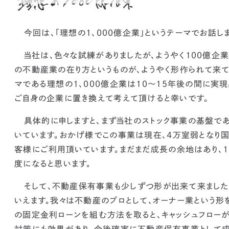
今回は、「理想の1、000億企業」というテーマでお話しま
当社は、色々な試練がありましたが、ようやく100億企業
の不動産業の在り方というものが、ようやく形作られて来
マである
理想の1、000億企業は10〜15年後の間に実
ご自身の企業に置き換えて考えて頂けると幸いです。
具体的に申しますと、まず
当社のストック事業の基盤であ
いています。
おかげ様でこの事業は現在、4万室弱となり国
客様にご利用頂いています。
まだまだ成長の余地はあり、1
度になると思います。
そして、
不動産保有事業も少しずつ形が出来て来ました
いえます。
我々は不動産のプロとして、オーナー業という形
の固定金利ローンを組む方法を取ると、キャッシュフロー
対策にも効果があり、
今後確実に不動産保有事業として成