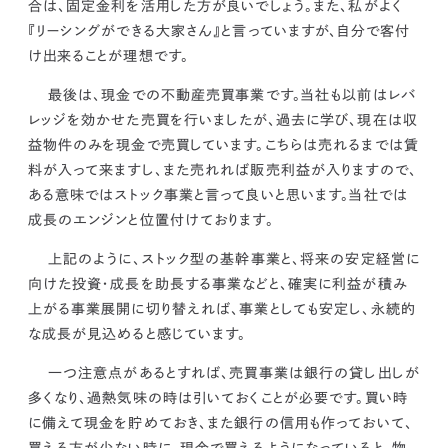
合は、固定金利を活用した方が良いでしょう。
また、私がよく
『リーシングができる大家さん』と言っていますが、
自分で客付
け出来ることが理想です。
最後は、
現金での不動産売買事業
です。当社も以前はレバ
レッジを効かせた売買を行いましたが、過去に学び、現在は収
益物件のみを現金で売買しています。こちらは
売れるまでは賃
料が入って来ますし、また売れれば販売利益が入りますので、
ある意味ではストック事業と言って良いと思います。
当社では
成長のエンジン
と位置付けております。
上記のように、ストック型の基幹事業と、将来の安定経営に
向けた投資・成長を助長する事業などと、
確実に利益が積み
上がる事業展開に切り替えれば、事業としても安定し、永続的
な成長が見込めると感じています。
一つ注意点があるとすれば、売買事業は銀行の貸し出しが
多くなり、過熱気味の時は引いておくことが必要です。買い時
に備えて現金を貯めておき、また銀行の信用も作っておいて、