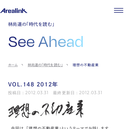
企業情報
林尚道の「時代を読む」
代表メッセージ
事業紹介
See Ahead
企業理念
ストレージ事業
IR情報
会社概要
土地権利整備事業
パートナー制度
IRカレンダー
ニュース
役員紹介
オフィス事業
ストレージライフ
中期経営計画
PR
時代を読む
沿革
アセット事業
事業等のリスク
IR
投稿一覧
採用情報
ホーム
林尚道の「時代を読む」
理想の不動産業
コーポレートガバナンス
IRポリシー
メディア情報
人材育成・評価制度
サステナビリティ
JA
EN
業績・財務
企業情報
働く環境
ストレージ室数実績
商品情報
VOL.148 2012年
先輩社員インタビュー
IRライブラリ
中途採用
投稿日：2012.03.31 最終更新日：2012.03.31
株式・株主情報
採用エントリー
個人投資家の皆様へ
よくある質問・用語集
IRメール登録
お問い合わせ
免責事項
今回は、「理想の不動産業」というテーマでお話します。