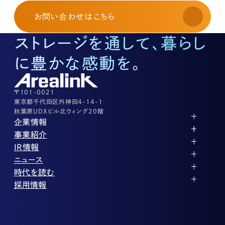
お申し込み・お問い合わせ
03-3526-8568
お問い合わせ
はこちら
土地活用に関するお問い合わせ
03-3526-8574
ストレージを通して、暮らし
底地に関するお問い合わせ
03-3526-8572
に豊かな感動を。
株式に関するお問い合わせ
03-3526-8556
その他上記に当てはまらない案件等
03-3526-8556
〒101-0021
東京都千代田区外神田4-14-1
秋葉原UDXビル北ウィング20階
企業情報
代表メッセージ
事業紹介
企業理念
ストレージ事業
IR情報
会社概要
土地権利整備事業
パートナー制度
IRカレンダー
ニュース
役員紹介
オフィス事業
ストレージライフ
中期経営計画
PR
時代を読む
沿革
アセット事業
事業等のリスク
IR
投稿一覧
採用情報
コーポレートガバナンス
IRポリシー
メディア情報
人材育成・評価制度
サステナビリティ
業績・財務
企業情報
働く環境
ストレージ室数実績
商品情報
先輩社員インタビュー