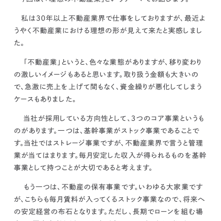
kur
土地活用
エリアリンクグループ ジャパントランクル
asul
サイト
ーム
私は30年以上不動産業界で仕事をしておりますが、
最近よ
カスタマーハラスメントポリ
プライバシーポリシー
うやく不動産業における理想の形が見えて来たと実感しまし
シー
情報セキュリティ・DX方針及び戦略
サイトマップ
た。
©2025 AREALINK.
「不動産業」というと、色々な業態がありますが、移り変わり
の激しいイメージもあると思います。取り扱う金額も大きいの
で、急激に売上を上げて間もなく、資金繰りが悪化してしまう
ケースもありました。
当社が採用している方向性として、
３つのコア事業
というも
のがあります。一つは、
基幹事業がストック事業であること
で
す。当社ではストレージ事業ですが、不動産業界で言うと管理
業が当てはまります。
毎月安定した収入が得られるものを基幹
事業として持つことが大切であると考えます。
もう一つは、
不動産の保有事業
です。いわゆる大家業です
が、こちらも
毎月賃料が入ってくるストック事業なので、将来へ
の安定経営の布石となります。
ただし、
長期でローンを組む場