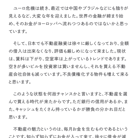
kur
土地活用
エリアリンクグループ ジャパントランクル
ユーロ危機は続き、最近では中国やブラジルなどにも陰りが
asul
サイト
ーム
カスタマーハラスメントポリ
プライバシーポリシー
見えるなど、大変な年を迎えました。
世界の金融が締まり始
シー
め、そのお金がヨーロッパへ流れつつあるのではないかと思っ
情報セキュリティ・DX方針及び戦略
サイトマップ
ています。
©2025 AREALINK.
そして、
日本でも不動産融資は徐々に厳しくなっており、全額
の借入は出来なくなり、評価も厳しめになって来ました。
現状
は、賃料は下がり、空室率は上がっているトレンドであります。
空きが多いビルを投資家は買いませんし、それを買える不動
産会社自体も減っています。不良債権化する物件も増えて来る
と思います。
このような状態を何故チャンスかと言いますと、
不動産を選
んで買える時代が来たからです。ただ銀行の信用があるか、ま
た、キャッシュをたくさん持っているかが勝負の分かれ目だと
思います。
不動産の魅力というのは、毎月お金を生むものであるという
ことです。
知らず知らずにお金が入って来て、徐々に借金が減