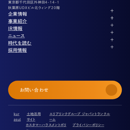
東京都千代田区外神田4-14-1
秋葉原UDXビル北ウィング20階
企業情報
代表メッセージ
事業紹介
企業理念
ストレージ事業
IR情報
会社概要
土地権利整備事業
パートナー制度
IRカレンダー
ニュース
役員紹介
オフィス事業
ストレージライフ
中期経営計画
PR
時代を読む
沿革
アセット事業
事業等のリスク
IR
投稿一覧
採用情報
コーポレートガバナンス
IRポリシー
メディア情報
人材育成・評価制度
サステナビリティ
業績・財務
企業情報
働く環境
ストレージ室数実績
商品情報
先輩社員インタビュー
IRライブラリ
中途採用
株式・株主情報
採用エントリー
個人投資家の皆様へ
お問い合わせ
よくある質問・用語集
IRメール登録
免責事項
kur
土地活用
エリアリンクグループ ジャパントランクル
asul
サイト
ーム
カスタマーハラスメントポリ
プライバシーポリシー