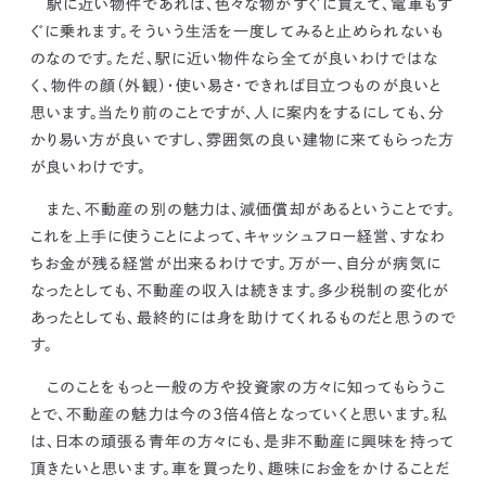
駅に近い物件であれば、色々な物がすぐに買えて、電車もす
ぐに乗れます。そういう生活を一度してみると止められないも
のなのです。
ただ、駅に近い物件なら全てが良いわけではな
く、物件の顔（外観）・使い易さ・できれば目立つものが良いと
思います。当たり前のことですが、人に案内をするにしても、分
かり易い方が良いですし、雰囲気の良い建物に来てもらった方
が良いわけです。
また、
不動産の別の魅力は、減価償却があるということです。
これを上手に使うことによって、キャッシュフロー経営、すなわ
ちお金が残る経営が出来るわけです。
万が一、自分が病気に
なったとしても、
不動産の収入は続きます。
多少税制の変化が
あったとしても、最終的には身を助けてくれるものだと思うので
す。
このことを
もっと一般の方や投資家の方々に知ってもらうこ
とで、不動産の魅力は今の3倍4倍となっていくと思います。
私
は、日本の頑張る青年の方々にも、是非不動産に興味を持って
頂きたいと思います。車を買ったり、趣味にお金をかけることだ