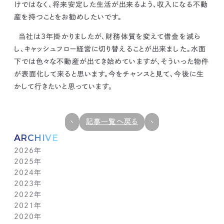
けではなく、
将来安定した生活が出来るよう、収入になる不動
産を持つことをお勧めしたいです。
当社は3年掛かりましたが、財務体質を変えて借金を減ら
し、キャッシュフロー経営に切り替えることが出来ました。
水面
下では色々な不動産が出てき始めていますが、そういった物件
が表面化して来ると思います。
今をチャンスと見て、今後に生
かして行きたいと思っています。
記事一覧へ戻る
ARCHIVE
2026年
2025年
7月(1)
2024年
6月(1)
12月(1)
2023年
5月(1)
11月(1)
11月(1)
2022年
4月(1)
10月(1)
10月(1)
11月(1)
2021年
3月(1)
9月(1)
9月(1)
10月(1)
11月(1)
2020年
2月(1)
8月(1)
8月(1)
9月(1)
10月(1)
11月(1)