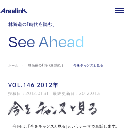
企業情報
林尚道の「時代を読む」
代表メッセージ
事業紹介
See Ahead
企業理念
ストレージ事業
IR情報
会社概要
土地権利整備事業
パートナー制度
IRカレンダー
ニュース
役員紹介
オフィス事業
ストレージライフ
中期経営計画
PR
時代を読む
沿革
アセット事業
事業等のリスク
IR
投稿一覧
採用情報
ホーム
林尚道の「時代を読む」
今をチャンスと見る
コーポレートガバナンス
IRポリシー
メディア情報
人材育成・評価制度
サステナビリティ
JA
EN
業績・財務
企業情報
働く環境
ストレージ室数実績
商品情報
VOL.146 2012年
先輩社員インタビュー
IRライブラリ
中途採用
投稿日：2012.01.31 最終更新日：2012.01.31
株式・株主情報
採用エントリー
個人投資家の皆様へ
よくある質問・用語集
IRメール登録
お問い合わせ
免責事項
今回は、「今をチャンスと見る」というテーマでお話します。