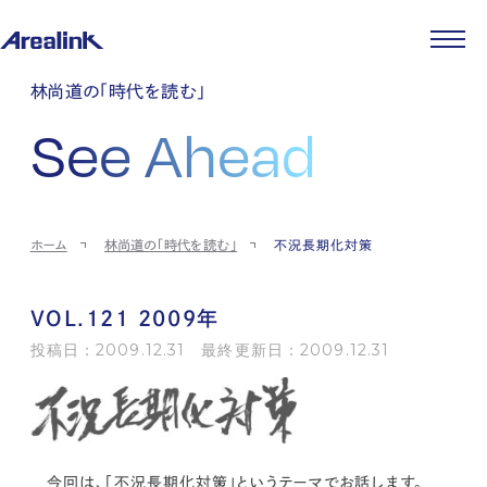
企業情報
林尚道の「時代を読む」
代表メッセージ
事業紹介
See Ahead
企業理念
ストレージ事業
IR情報
会社概要
土地権利整備事業
パートナー制度
IRカレンダー
ニュース
役員紹介
オフィス事業
ストレージライフ
中期経営計画
PR
時代を読む
沿革
アセット事業
事業等のリスク
IR
投稿一覧
採用情報
ホーム
林尚道の「時代を読む」
不況長期化対策
コーポレートガバナンス
IRポリシー
メディア情報
人材育成・評価制度
サステナビリティ
JA
EN
業績・財務
企業情報
働く環境
ストレージ室数実績
商品情報
VOL.121 2009年
先輩社員インタビュー
IRライブラリ
中途採用
投稿日：2009.12.31 最終更新日：2009.12.31
株式・株主情報
採用エントリー
個人投資家の皆様へ
よくある質問・用語集
IRメール登録
お問い合わせ
免責事項
今回は、「不況長期化対策」というテーマでお話します。