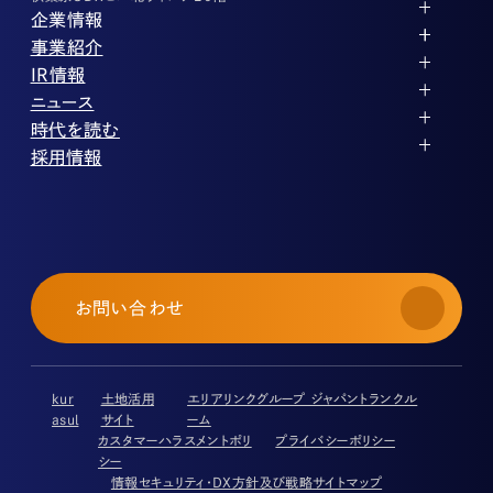
企業情報
代表メッセージ
事業紹介
企業理念
ストレージ事業
IR情報
会社概要
土地権利整備事業
パートナー制度
IRカレンダー
ニュース
役員紹介
オフィス事業
ストレージライフ
中期経営計画
PR
時代を読む
沿革
アセット事業
事業等のリスク
IR
投稿一覧
採用情報
コーポレートガバナンス
IRポリシー
メディア情報
人材育成・評価制度
サステナビリティ
業績・財務
企業情報
働く環境
ストレージ室数実績
商品情報
先輩社員インタビュー
IRライブラリ
中途採用
株式・株主情報
採用エントリー
個人投資家の皆様へ
お問い合わせ
よくある質問・用語集
IRメール登録
免責事項
kur
土地活用
エリアリンクグループ ジャパントランクル
asul
サイト
ーム
カスタマーハラスメントポリ
プライバシーポリシー
シー
情報セキュリティ・DX方針及び戦略
サイトマップ