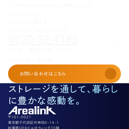
1月(1)
2月(1)
3月(1)
4月(1)
5月(1)
6月(1)
1～2営業日以内に担当者よりご連絡いたします。
1月(1)
2月(1)
3月(1)
4月(1)
5月(1)
トランクルーム・
1月(1)
2月(1)
3月(1)
4月(1)
コンテナに関する
1月(1)
2月(1)
3月(1)
1月(1)
2月(1)
お申し込み・お問い合わせ
0120-52-4185
1月(1)
その他の電話お問い合わせ
レンタルオフィスに関する
Webお問い合わせ
お申し込み・お問い合わせ
03-3526-8568
お問い合わせ
はこちら
土地活用に関するお問い合わせ
03-3526-8574
ストレージを通して、暮らし
底地に関するお問い合わせ
03-3526-8572
に豊かな感動を。
株式に関するお問い合わせ
03-3526-8556
その他上記に当てはまらない案件等
03-3526-8556
〒101-0021
東京都千代田区外神田4-14-1
秋葉原UDXビル北ウィング20階