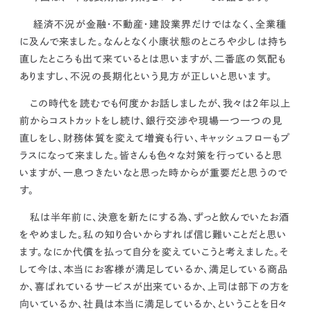
kur
土地活用
エリアリンクグループ ジャパントランクル
asul
サイト
ーム
経済不況が金融・不動産・建設業界だけではなく、全業種
カスタマーハラスメントポリ
プライバシーポリシー
に及んで来ました。
なんとなく小康状態のところや少しは持ち
シー
情報セキュリティ・DX方針及び戦略
サイトマップ
直したところも出て来ているとは思いますが、二番底の気配も
©2025 AREALINK.
ありますし、不況の長期化という見方が正しいと思います。
この時代を読むでも何度かお話しましたが、我々は２年以上
前からコストカットをし続け、銀行交渉や現場一つ一つの見
直しをし、財務体質を変えて増資も行い、キャッシュフローもプ
ラスになって来ました。皆さんも色々な対策を行っていると思
いますが、
一息つきたいなと思った時からが重要だと思うので
す。
私は半年前に、
決意を新たにする為、ずっと飲んでいたお酒
をやめました。
私の知り合いからすれば信じ難いことだと思い
ます。
なにか代償を払って自分を変えていこうと考えました。
そ
して今は、
本当にお客様が満足しているか、満足している商品
か、喜ばれているサービスが出来ているか、上司は部下の方を
向いているか、社員は本当に満足しているか、ということを日々