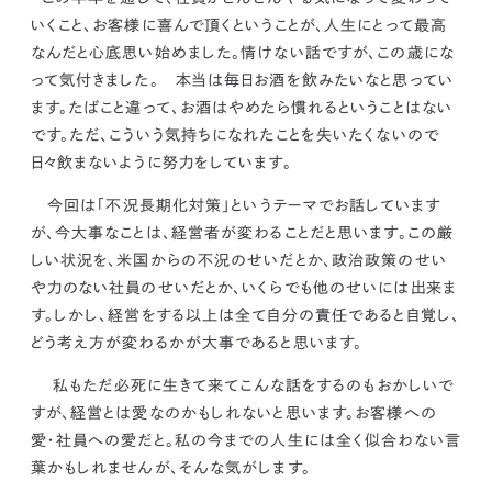
いくこと、お客様に喜んで頂くということが、人生にとって最高
なんだと心底思い始めました。
情けない話ですが、この歳にな
って気付きました。 本当は毎日お酒を飲みたいなと思ってい
ます。たばこと違って、お酒はやめたら慣れるということはない
です。ただ、
こういう気持ちになれたことを失いたくないので
日々飲まないように努力をしています。
今回は「不況長期化対策」というテーマでお話しています
が、
今大事なことは、経営者が変わることだと思います。
この厳
しい状況を、米国からの不況のせいだとか、政治政策のせい
や力のない社員のせいだとか、いくらでも他のせいには出来ま
す。しかし、
経営をする以上は全て自分の責任であると自覚し、
どう考え方が変わるかが大事であると思います。
私もただ必死に生きて来てこんな話をするのもおかしいで
すが、
経営とは愛なのかもしれないと思います。お客様への
愛・社員への愛だと。
私の今までの人生には全く似合わない言
葉かもしれませんが、そんな気がします。