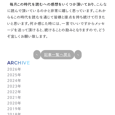
毎月この時代を読むへの感想をいくつか頂いており、
こんな
に読んで頂いているのかと非常に嬉しく思っています。これか
らもこの時代を読むを通じて皆様と接点を持ち続けて行きた
いと思います。
何か感じた時には、一言でいいですからメッセ
ージを送って頂けると、続けることの励みとなります
ので、どう
ぞ宜しくお願い致します。
記事一覧へ戻る
ARCHIVE
2026年
2025年
7月(1)
2024年
6月(1)
12月(1)
2023年
5月(1)
11月(1)
11月(1)
2022年
4月(1)
10月(1)
10月(1)
11月(1)
2021年
3月(1)
9月(1)
9月(1)
10月(1)
11月(1)
2020年
2月(1)
8月(1)
8月(1)
9月(1)
10月(1)
11月(1)
2019年
1月(1)
7月(1)
7月(1)
8月(1)
9月(1)
10月(1)
11月(2)
2018年
6月(1)
6月(1)
7月(1)
8月(1)
9月(1)
9月(2)
12月(2)