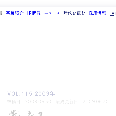
報
事業紹介
IR情報
ニュース
時代を読む
採用情報
JA
代表メッセージ
ストレージ事業
IRカレンダー
PR
投稿一覧
人材育成・評価制度
企業理念
中期経営計画
IR
働く環境
パートナー制度
d
会社概要
事業等のリスク
メディア情報
先輩社員インタビュー
ストレージライフ
役員紹介
IRポリシー
企業情報
中途採用
土地権利整備事業
沿革
業績・財務
商品情報
採用エントリー
オフィス事業
コーポレートガバナンス
ストレージ室数実績
アセット事業
サステナビリティ
IRライブラリ
株式・株主情報
個人投資家の皆様へ
VOL.115 2009年
よくある質問・用語集
IRメール登録
投稿日：2009.06.30 最終更新日：2009.06.30
免責事項