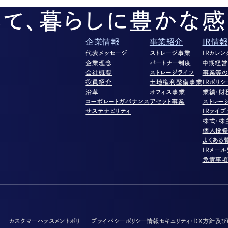
して、暮らしに豊かな感
企業情報
事業紹介
IR情報
代表メッセージ
ストレージ事業
IRカレン
企業理念
パートナー制度
中期経
会社概要
ストレージライフ
事業等の
役員紹介
土地権利整備事業
IRポリシ
沿革
オフィス事業
業績・財
コーポレートガバナンス
アセット事業
ストレー
サステナビリティ
IRライブ
株式・株
個人投
よくある
IRメー
免責事
カスタマーハラスメントポリ
プライバシーポリシー
情報セキュリティ・DX方針及