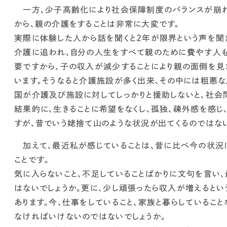
一方、少子高齢化により社会保障制度のバランスが崩れ
から、親の介護をすることは非常に大変です。
実際に体験した人から話を聞くと2年が限界という声を聞
介護に追われ、自分の人生をすべて親のために費やす人
要ですから、
子の収入が減少することにより親の面倒を見
います。そうなると介護施設が多く出来、その中には粗悪な
国が介護及び施設に対してしっかりと援助しないと、社会
結果的に、生きることに希望をなくし、孤独、疎外感を感じ
すが、
昔でいう姥捨て山のような状況が出てくるのではな
加えて、最近私が感じていることは、
昔に比べ今の状況
ことです
。
気に入らないこと、不足していることばかりに文句を言い
はないでしょうか。更に、少し頑張ったら収入が増えるとい
あります。今、仕事をしていること、家族と暮らしていること
なければいけない
のではないでしょうか。