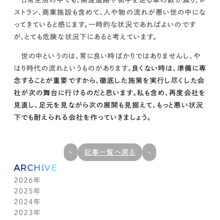
日常生活の中でも、高速道路や街中を走る車の数が減り、レ
ストラン、商業施設も含めて、人や物の流れが悪い世の中にな
ってきていると感じます。一時的な状況であればよいのです
が、とても危険な状況下にあると考えています。
世の中というのは、常に良い時ばかりではありませんし、や
はり時代の流れというものがあります。
良くない時は、準備に専
念することが重要ですから、
徹底した施策を実行し尽くした会
社が次の舞台に行けるのだと思います。私も含め、再度会社を
見直し、足元を見ながら次の展開も見据えて、もっと悪い状況
下でも耐えられる会社を作っていきましょう。
記事一覧へ戻る
ARCHIVE
2026年
2025年
7月(1)
2024年
6月(1)
12月(1)
2023年
5月(1)
11月(1)
11月(1)