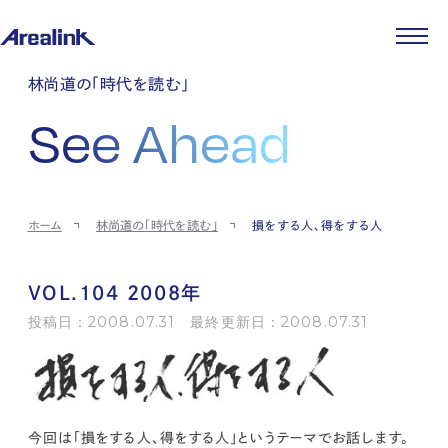
企業情報
林尚道の「時代を読む」
代表メッセージ
事業紹介
See Ahead
企業理念
ストレージ事業
IR情報
会社概要
土地権利整備事業
パートナー制度
IRカレンダー
ニュース
役員紹介
オフィス事業
ストレージライフ
中期経営計画
PR
時代を読む
沿革
アセット事業
事業等のリスク
IR
投稿一覧
採用情報
ホーム
林尚道の「時代を読む」
損をする人、得をする人
コーポレートガバナンス
IRポリシー
メディア情報
人材育成・評価制度
サステナビリティ
JA
EN
業績・財務
企業情報
働く環境
ストレージ室数実績
商品情報
VOL.104 2008年
先輩社員インタビュー
IRライブラリ
中途採用
投稿日：2008.07.31 最終更新日：2008.07.31
株式・株主情報
採用エントリー
個人投資家の皆様へ
よくある質問・用語集
IRメール登録
お問い合わせ
免責事項
今回は「損をする人、得をする人」というテーマでお話します。