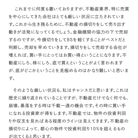
kur
土地活用
エリアリンクグループ ジャパントランクル
asul
サイト
ーム
これまでに何度も書いておりますが、不動産業界、特に売買
カスタマーハラスメントポリ
プライバシーポリシー
を中心にしてきた会社はとても厳しい状況に立たされていま
シー
す。
これから生き残るために、不動産の損切りをして売り出す
情報セキュリティ・DX方針及び戦略
サイトマップ
©2025 AREALINK.
動きが活発になってくるでしょう。
金融機関の協力の下で売却
するのですが、今損切りをしてBSを軽くすることがベストだと
判断し、売却を早めていきます。
損切りをして売却する会社が
増えれば、買い手にとってはお買い得ということになります。
不
動産にしろ、株にしろ、底で買えということがよく言われます
が、底がどこかということを見極めるのはかなり難しいと思いま
す。
そのような厳しい状況も、私はチャンスだと思います。これは
歴史に繰り返されていることですが、
不動産だけでなく何でも、
崩壊、暴落をする時は千載一遇の機会です。その時に買い手
になれる投資家が得をします。
不動産では、物件の投資利回
りや収支を見ればある程度のラインは見えてきます。不動産の
損切りによって、都心の物件で投資利回り10％を超えるもの
が出てくると思います。