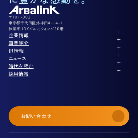
03-3526-8556
その他上記に当てはまらない案件等
03-3526-8556
〒101-0021
東京都千代田区外神田4-14-1
秋葉原UDXビル北ウィング20階
企業情報
代表メッセージ
事業紹介
企業理念
ストレージ事業
IR情報
会社概要
土地権利整備事業
パートナー制度
IRカレンダー
ニュース
役員紹介
オフィス事業
ストレージライフ
中期経営計画
PR
時代を読む
沿革
アセット事業
事業等のリスク
IR
投稿一覧
採用情報
コーポレートガバナンス
IRポリシー
メディア情報
人材育成・評価制度
サステナビリティ
業績・財務
企業情報
働く環境
ストレージ室数実績
商品情報
先輩社員インタビュー
IRライブラリ
中途採用
株式・株主情報
採用エントリー
個人投資家の皆様へ
お問い合わせ
よくある質問・用語集
IRメール登録
免責事項