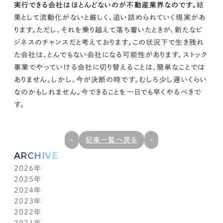
実行できる会社はほとん
どないのが不動産業界なのです。
結
果として流動化がないと厳しく、追い詰められていく現実があ
ります。
ただし、それを乗り越えて落ち着いたときが、新たなビ
ジネスのチャンスだと考えております。
この状況下で生き残れ
た会社は、とんでもない会社になる可能性があります。
ストック
事業でやっていける会社に切り替えることは、簡単なことでは
ありません。しかし、今が決断の時です。
むしろ少し遅いくらい
なのかもしれません。今できることを一日でも早くやるべきで
す。
記事一覧へ戻る
ARCHIVE
2026年
2025年
7月(1)
2024年
6月(1)
12月(1)
2023年
5月(1)
11月(1)
11月(1)
2022年
4月(1)
10月(1)
10月(1)
11月(1)