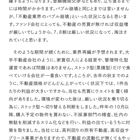
躍するようになります。
金融機関交渉などもあり、立ち直るまで
には時間がかかります。バブル崩壊と同じとまでは言いません
が、「不動産業界のバブル崩壊」といった状況になると思いま
す。
ファンド会社にとっても、不動産の売買が無ければ収益増
が厳しいでしょうから、7、8割は厳しい状況になって、淘汰さ
れていくと思います。
そのような期間が続くために、
業界再編が予想されます。
大
手不動産会社のように、家賃収入による経営や､管理特化型
運営であれば問題はありません。
ストック型(累積型)だけで食
べていける会社が一番良いです。
ところが、去年の秋までのよ
うに、不動産価格がどんどん上がっていく状況下では、１件当
たりの利益が大きいですから、当社も売買にウエイトを置く傾
向がありました。
環境が変わった後は、厳しい状況を乗り切る
為に、ストック型へ切り替える判断をしました。
昨年の10月以
降、購入予定の物件を買わない、不採算部門の精査、社内の
無駄を削減するスリム化などを行い、利益の出ているうちに対
策を取りました。当社には、高利回りの所有不動産、高収益サ
ブリース事業がありますので、
不動産の流動化が無くてもやっ