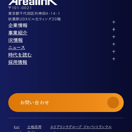
その他上記に当てはまらない案件等
03-3526-8556
〒101-0021
東京都千代田区外神田4-14-1
秋葉原UDXビル北ウィング20階
企業情報
代表メッセージ
事業紹介
企業理念
ストレージ事業
IR情報
会社概要
土地権利整備事業
パートナー制度
IRカレンダー
ニュース
役員紹介
オフィス事業
ストレージライフ
中期経営計画
PR
時代を読む
沿革
アセット事業
事業等のリスク
IR
投稿一覧
採用情報
コーポレートガバナンス
IRポリシー
メディア情報
人材育成・評価制度
サステナビリティ
業績・財務
企業情報
働く環境
ストレージ室数実績
商品情報
先輩社員インタビュー
IRライブラリ
中途採用
株式・株主情報
採用エントリー
個人投資家の皆様へ
お問い合わせ
よくある質問・用語集
IRメール登録
免責事項
kur
土地活用
エリアリンクグループ ジャパントランクル