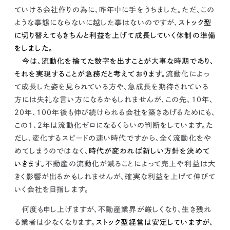
ていける会社作りの為に、昨年中に手をうちました。ただ、この
ような事態にならないに越した事はないのですが、
ストック型
に切り替えてもきちんと利益を上げて成長していく体制の準備
をしました。
今は、流動化を捨てた数字を出すことが大事な時期であり、
それを実現することが急務だと考えております。
流動化によっ
て成長した姿を見られている方や、急成長を期待されている
方には失礼な言い方になるかもしれませんが、
この先、10年、
20年、100年後も伸び続けられる会社を築きあげるためにも、
この1、2年は流動化ゼロになるくらいの判断をしています。
た
だし、変化するスピードの速い時代ですから、全く流動化をや
めてしまうのではなく、
時代が変われば新しい方針を決めて
いきます。
不動産の流動化が減ることによって売上や利益は大
きく影響が出るかもしれませんが、
確実な利益を上げて伸びて
いく会社を目指します。
何度も申し上げますが、不動産業界が厳しくなり、生き残れ
る業者は少なくなります。
ストック型経営は安定していますが、