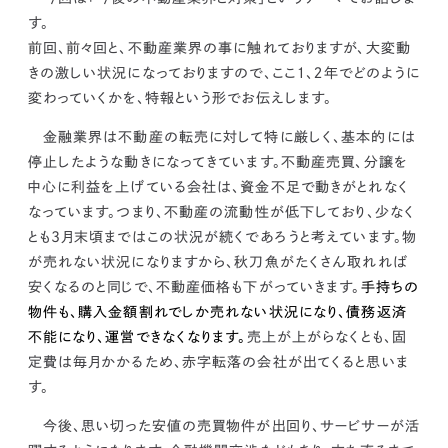
kur
土地活用
エリアリンクグループ ジャパントランクル
す。
asul
サイト
ーム
カスタマーハラスメントポリ
プライバシーポリシー
前回、前々回と、不動産業界の事に触れておりますが、
大変動
シー
きの激しい状況になっておりますので、ここ１、２年でどのように
情報セキュリティ・DX方針及び戦略
サイトマップ
変わっていくか
を、特報という形でお伝えします。
©2025 AREALINK.
金融業界は
不動産の転売に対して特に厳しく、基本的には
停止したような動き
になってきています。不動産売買、分譲を
中心に利益を上げている会社は、資金不足で動きがとれなく
なっています。つまり、
不動産の流動性が低下しており、少なく
とも3月末頃まではこの状況が続くであろうと考えています。
物
が売れない状況になりますから、秋刀魚がたくさん取れれば
安くなるのと同じで、不動産価格も下がっていきます。
手持ちの
物件も、購入金額割れでしか売れない状況になり、債務返済
不能になり、運営できなくなります。
売上が上がらなくとも、固
定費は毎月かかるため、赤字転落の会社が出てくると思いま
す。
今後、思い切った安値の売買物件が出回り、サービサーが活