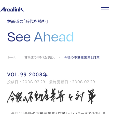
企業情報
林尚道の「時代を読む」
代表メッセージ
事業紹介
See Ahead
企業理念
ストレージ事業
IR情報
会社概要
土地権利整備事業
パートナー制度
IRカレンダー
ニュース
役員紹介
オフィス事業
ストレージライフ
中期経営計画
PR
時代を読む
沿革
アセット事業
事業等のリスク
IR
投稿一覧
採用情報
ホーム
林尚道の「時代を読む」
今後の不動産業界と対策
コーポレートガバナンス
IRポリシー
メディア情報
人材育成・評価制度
サステナビリティ
JA
EN
業績・財務
企業情報
働く環境
ストレージ室数実績
商品情報
VOL.99 2008年
先輩社員インタビュー
IRライブラリ
中途採用
投稿日：2008.02.29 最終更新日：2008.02.29
株式・株主情報
採用エントリー
個人投資家の皆様へ
よくある質問・用語集
IRメール登録
お問い合わせ
免責事項
今回は「今後の不動産業界と対策」というテーマでお話しま