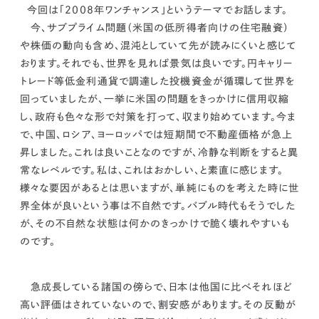
kur
土地活用
エリアリンクグループ ジャパントランクル
今回は「2008年ワンチャンス」というテーマでお話します。
asul
サイト
ーム
今、サブプライム問題（米国の低所得者向けの住宅融資）
カスタマーハラスメントポリ
プライバシーポリシー
や株価の動向も含め、混沌としていて先が読みにくいと感じて
シー
情報セキュリティ・DX方針及び戦略
サイトマップ
おります。
それでも、世界を見れば景気は良いです。円キャリー
©2025 AREALINK.
トレード等低金利通貨で調達した投機資金が循環して世界を
回っていましたが、一挙に米国の問題をきっかけに信用収縮
し、政府も色々な形で対策を打って、収まり始めています。
今ま
で、中国、ロシア、ヨーロッパでは短期間で不動産価格が急上
昇しました。
これは良いことなのですが、
冷静な判断をすると異
常なレベルです。
私は、これはおかしい、と素直に感じます。
様々な要因があるとは思いますが、
単純にものを考えた時に世
界全体が良いという事は不自然です。バブル時代もそうでした
が、その不自然な状態は何かのきっかけで脆く壊れやすいも
のです。
急成長している諸国の傍らで、
日本は他国に比べ
それほど
高い評価はされていないので、
割安感があります。
その反動が