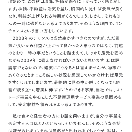
出始めて、この秋口以降、評価が徐々に上がっていく感じがし
ます。
株価、不動産は活気を呈し、瞬間的に見れば景気が良く
なり、利益が上げられる時期がくるでしょう。しかし、それもほ
んの一時に過ぎないと考えております。
そのような理由で、ワン
チャンスという言い方をしています。
2008年のチャンスは当然生かすべきなのですが、
ただ景
気が良いから利益が上がって良かったと思うのではなく、
前述
のとおり一時の事だということを踏まえて、
しっかり足元を固め
ながら2009年に備えなければいけないと思います。
私は評
論家でもないので、確実にこうなるとは言えませんが、
物事が
良くなったときにこそ厳しい状況を想定していかなければ足元
をすくわれてしまいます。
最終的に世の中が厳しくなっても経
営が成り立つ、着実に伸ばすことのできる事業、当社では、スト
レージ事業を中心とした不動産運用サービス事業の足固めを
して、安定収益を得られるよう考えております。
私は色々な経営者の方にお話を伺いますが、
自分の事業を
否定する人はほとんどいらっしゃいませんし、そのような会話
は嫌がられます。
それは当然だと思われるでしょうが
、私は、い