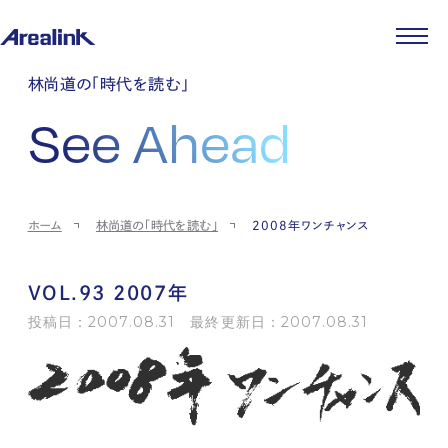
企業情報
林尚道の「時代を読む」
代表メッセージ
事業紹介
See Ahead
企業理念
ストレージ事業
IR情報
会社概要
土地権利整備事業
パートナー制度
IRカレンダー
ニュース
役員紹介
オフィス事業
ストレージライフ
中期経営計画
PR
時代を読む
沿革
アセット事業
事業等のリスク
IR
投稿一覧
採用情報
ホーム
林尚道の「時代を読む」
2008年ワンチャンス
コーポレートガバナンス
IRポリシー
メディア情報
人材育成・評価制度
サステナビリティ
JA
EN
業績・財務
企業情報
働く環境
ストレージ室数実績
商品情報
VOL.93 2007年
先輩社員インタビュー
IRライブラリ
中途採用
投稿日：2007.08.31 最終更新日：2007.08.31
株式・株主情報
採用エントリー
個人投資家の皆様へ
よくある質問・用語集
IRメール登録
お問い合わせ
免責事項