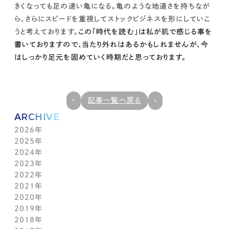
きくなっても足の速い亀になる。
亀のような地道さを持ちなが
ら、さらにスピードを重視してストックビジネスを形にしていこ
うと考えております。
この「時代を読む」は私が肌で感じる事を
書いておりますので、当たり外れはあるかもしれませんが、
今
はしっかり足元を固めていく時期だと思っております。
記事一覧へ戻る
ARCHIVE
2026年
2025年
7月(1)
2024年
6月(1)
12月(1)
2023年
5月(1)
11月(1)
11月(1)
2022年
4月(1)
10月(1)
10月(1)
11月(1)
2021年
3月(1)
9月(1)
9月(1)
10月(1)
11月(1)
2020年
2月(1)
8月(1)
8月(1)
9月(1)
10月(1)
11月(1)
2019年
1月(1)
7月(1)
7月(1)
8月(1)
9月(1)
10月(1)
11月(2)
2018年
6月(1)
6月(1)
7月(1)
8月(1)
9月(1)
9月(2)
12月(2)