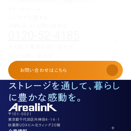
1～2営業日以内に担当者よりご連絡いたします。
1月(1)
2月(1)
3月(1)
4月(1)
5月(1)
トランクルーム・
1月(1)
2月(1)
3月(1)
4月(1)
コンテナに関する
1月(1)
2月(1)
3月(1)
1月(1)
2月(1)
お申し込み・お問い合わせ
0120-52-4185
1月(1)
その他の電話お問い合わせ
レンタルオフィスに関する
Webお問い合わせ
お申し込み・お問い合わせ
03-3526-8568
お問い合わせ
はこちら
土地活用に関するお問い合わせ
03-3526-8574
ストレージを通して、暮らし
底地に関するお問い合わせ
03-3526-8572
に豊かな感動を。
株式に関するお問い合わせ
03-3526-8556
その他上記に当てはまらない案件等
03-3526-8556
〒101-0021
東京都千代田区外神田4-14-1
秋葉原UDXビル北ウィング20階