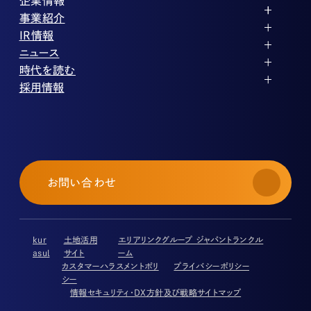
企業情報
代表メッセージ
事業紹介
企業理念
ストレージ事業
IR情報
会社概要
土地権利整備事業
パートナー制度
IRカレンダー
ニュース
役員紹介
オフィス事業
ストレージライフ
中期経営計画
PR
時代を読む
沿革
アセット事業
事業等のリスク
IR
投稿一覧
採用情報
コーポレートガバナンス
IRポリシー
メディア情報
人材育成・評価制度
サステナビリティ
業績・財務
企業情報
働く環境
ストレージ室数実績
商品情報
先輩社員インタビュー
IRライブラリ
中途採用
株式・株主情報
採用エントリー
個人投資家の皆様へ
お問い合わせ
よくある質問・用語集
IRメール登録
免責事項
kur
土地活用
エリアリンクグループ ジャパントランクル
asul
サイト
ーム
カスタマーハラスメントポリ
プライバシーポリシー
シー
情報セキュリティ・DX方針及び戦略
サイトマップ