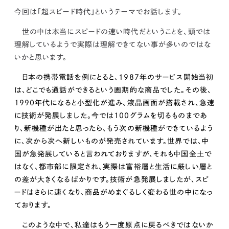
kur
土地活用
エリアリンクグループ ジャパントランクル
今回は「超スピード時代」というテーマでお話します。
asul
サイト
ーム
カスタマーハラスメントポリ
プライバシーポリシー
世の中は本当にスピードの速い時代だということを、頭では
シー
情報セキュリティ・DX方針及び戦略
サイトマップ
理解しているようで実際は理解できてない事が多いのではな
©2025 AREALINK.
いかと思います。
日本の携帯電話を例にとると、1987年のサービス開始当初
は、どこでも通話ができるという画期的な商品でした。その後、
1990年代になると小型化が進み、液晶画面が搭載され、急速
に技術が発展しました。今では100グラムを切るものまであ
り、新機種が出たと思ったら、もう次の新機種ができているよう
に、
次から次へ新しいものが発売されています。
世界では、中
国が急発展していると言われておりますが、それも中国全土で
はなく、都市部に限定され、実際は富裕層と生活に厳しい層と
の差が大きくなるばかりです。
技術が急発展しましたが、スピ
ードはさらに速くなり、商品がめまぐるしく変わる世の中になっ
ております。
このような中で、私達
は
もう一度原点に戻るべきではないか