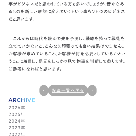
事がビジネスだと思われている方も多いでしょうが、
昔からあ
るものを新しい形態に変えていくという事もひとつのビジネス
だと思います。
これからは時代を読んで先を予測し、戦略を持って戦術を
立てていかないと、どんなに頑張っても良い結果はでません。
お客様が求めていること、お客様が何を必要としているかとい
うことに着目し、足元をしっかり見て物事を判断して参ります。
ご参考になればと思います。
記事一覧へ戻る
ARCHIVE
2026年
2025年
7月(1)
2024年
6月(1)
12月(1)
2023年
5月(1)
11月(1)
11月(1)
2022年
4月(1)
10月(1)
10月(1)
11月(1)