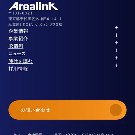
03-3526-8556
その他上記に当てはまらない案件等
03-3526-8556
〒101-0021
東京都千代田区外神田4-14-1
秋葉原UDXビル北ウィング20階
企業情報
代表メッセージ
事業紹介
企業理念
ストレージ事業
IR情報
会社概要
土地権利整備事業
パートナー制度
IRカレンダー
ニュース
役員紹介
オフィス事業
ストレージライフ
中期経営計画
PR
時代を読む
沿革
アセット事業
事業等のリスク
IR
投稿一覧
採用情報
コーポレートガバナンス
IRポリシー
メディア情報
人材育成・評価制度
サステナビリティ
業績・財務
企業情報
働く環境
ストレージ室数実績
商品情報
先輩社員インタビュー
IRライブラリ
中途採用
株式・株主情報
採用エントリー
個人投資家の皆様へ
お問い合わせ
よくある質問・用語集
IRメール登録
免責事項
kur
土地活用
エリアリンクグループ ジャパントランクル