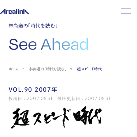
企業情報
林尚道の「時代を読む」
代表メッセージ
事業紹介
See Ahead
企業理念
ストレージ事業
IR情報
会社概要
土地権利整備事業
パートナー制度
IRカレンダー
ニュース
役員紹介
オフィス事業
ストレージライフ
中期経営計画
PR
時代を読む
沿革
アセット事業
事業等のリスク
IR
投稿一覧
採用情報
ホーム
林尚道の「時代を読む」
超スピード時代
コーポレートガバナンス
IRポリシー
メディア情報
人材育成・評価制度
サステナビリティ
JA
EN
業績・財務
企業情報
働く環境
ストレージ室数実績
商品情報
VOL.90 2007年
先輩社員インタビュー
IRライブラリ
中途採用
投稿日：2007.05.31 最終更新日：2007.05.31
株式・株主情報
採用エントリー
個人投資家の皆様へ
よくある質問・用語集
IRメール登録
お問い合わせ
免責事項