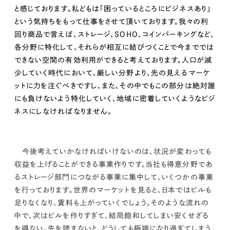
と感じております。
私どもは「困っているところにビジネスあり」
という気持ちをもって仕事をさせて頂いております。我々の利
回り商品で言えば、ストレージ、SOHO、コインパーキングなど、
各分野に特化して、それらが相互に結びつくことで今まででは
できない空間の有効利用ができる
と考えております。人口が減
少していく時代において、
厳しい分野より、先の見えるマーケ
ットに力を注ぐべきですし、また、その中でもこの部分は絶対誰
にも負けないよう特化していく、地域に密着していくようなビジ
ネスにしなければなりません。
今後考えていかなければいけないのは、状況が変わっても
収益を上げることができる事業作りです。
当社も得意分野であ
るストレージ部門につながる事業に集中して、いくつかの事業
を行っております。世界のマーケットを見ると、日本ではビルも
足りなくなり、賃料も上がっていくでしょう。そのような流れの
中で、次はビルを作りすぎて、結局飽和してしまい安くせざる
を得ない。
先を読まないと、どうしても極端になり過ぎてしまう