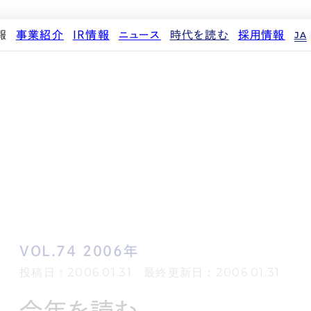
報
事業紹介
IR情報
ニュース
時代を読む
採用情報
JA
代表メッセージ
ストレージ事業
IRカレンダー
PR
投稿一覧
人材育成・評価制度
企業理念
中期経営計画
IR
働く環境
パートナー制度
d
会社概要
事業等のリスク
メディア情報
先輩社員インタビュー
ストレージライフ
役員紹介
IRポリシー
企業情報
中途採用
土地権利整備事業
沿革
業績・財務
商品情報
採用エントリー
オフィス事業
コーポレートガバナンス
ストレージ室数実績
アセット事業
サステナビリティ
IRライブラリ
株式・株主情報
個人投資家の皆様へ
VOL.74 2006年
よくある質問・用語集
IRメール登録
投稿日：2006.01.31 最終更新日：2006.01.31
免責事項
今年を読む