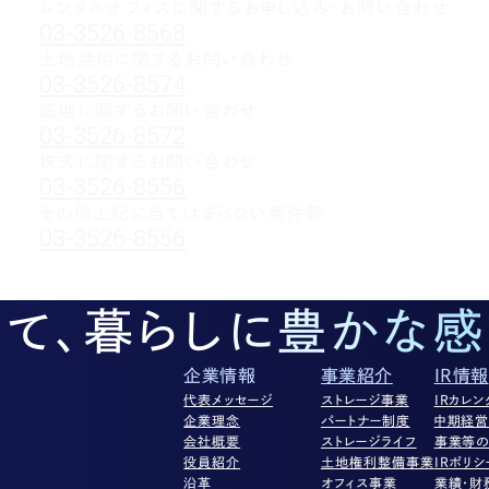
レンタルオフィスに関する
お申し込み・お問い合わせ
03-3526-8568
土地活用に関するお問い合わせ
03-3526-8574
底地に関するお問い合わせ
03-3526-8572
株式に関するお問い合わせ
03-3526-8556
その他上記に当てはまらない案件等
03-3526-8556
して、暮らしに豊かな感
企業情報
事業紹介
IR情報
代表メッセージ
ストレージ事業
IRカレン
企業理念
パートナー制度
中期経
会社概要
ストレージライフ
事業等の
役員紹介
土地権利整備事業
IRポリシ
沿革
オフィス事業
業績・財