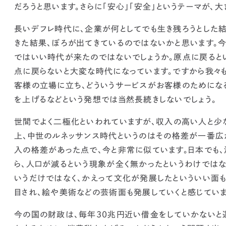
だろうと思います。
さらに「安心」「安全」というテーマが、
大
長いデフレ時代に、企業が何としてでも生き残ろうとした
きた結果、ぼろが出てきているのではないかと思います。
ではいい時代が来たのではないでしょうか。原点に戻ると
点に戻らないと大変な時代になっています。ですから我々
客様の立場に立ち、どういうサービスがお客様のためにな
を上げるなどという発想では当然長続きしないでしょう。
世間でよく二極化といわれていますが、
収入の高い人と少
上、
中世のルネッサンス時代というのは
その格差が一番広
入の格差があった点で、今と非常に似ています。
日本でも
ら、人口が減るという現象が全く無かったというわけではな
いうだけではなく、かえって文化が発展したといういい面も
目され、絵や美術などの芸術面も発展していくと感じていま
今の国の財政は、毎年30兆円近い借金をしていかないと