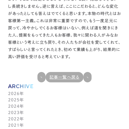
し長続きしません。逆に言えば、ここにこだわると、どんな変化
があったとしても答えは
でてくると思います。
本物の時代とはお
客様第一主義。これは非常に重要ですので、もう一度足元に
戻って、冷やかしでくるお客様はいない、例えば道を聞きにき
た人、提案をもってきた人もお客様、我々に関わる人がみなお
客様という考えに立ち戻り、その人たちが会社を愛してくれて、
すばらしいと言ってくれたとき、初めて業績も上がり、結果的に
高い評価を受けると考えています。
記事一覧へ戻る
ARCHIVE
2026年
2025年
7月(1)
2024年
6月(1)
12月(1)
2023年
5月(1)
11月(1)
11月(1)
2022年
4月(1)
10月(1)
10月(1)
11月(1)
2021年
3月(1)
9月(1)
9月(1)
10月(1)
11月(1)