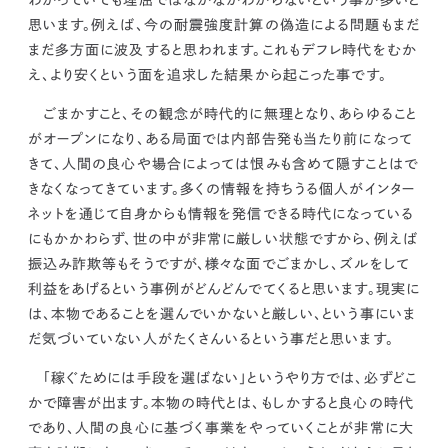
わかっていても理屈ではなかなかわからない
という事が多いと
kur
土地活用
エリアリンクグループ ジャパントランクル
思います。例えば、今の耐震強度計算の偽造による問題もまだ
asul
サイト
ーム
カスタマーハラスメントポリ
プライバシーポリシー
まだ多方面に波及すると思われます。これもデフレ時代をむか
シー
え、より安くという面を追求した結果から起こった事です。
情報セキュリティ・DX方針及び戦略
サイトマップ
©2025 AREALINK.
ごまかすこと、その観念が時代的に無理となり、あらゆること
がオープンになり、ある局面では内部告発も当たり前になって
きて、人間の良心や場合によっては恨みも含めて隠すことはで
きなくなってきています。
多くの情報を持ちうる個人がインター
ネットを通じて自身からも情報を発信できる時代になっている
にもかかわらず、世の中が非常に厳しい状態ですから、例えば
振込み詐欺等もそうですが、様々な面でごまかし、ズルをして
利益をあげるという事例がどんどんでてくると思います。
現実に
は、本物であることを選んでいかないと厳しい、という事にいま
だ気づいていない人がたくさんいるという事だと思います。
「稼ぐためには手段を選ばない」というやり方では、必ずどこ
かで障害が出ます。本物の時代とは、
もしかすると良心の時代
であり、人間の良心に基づく事業をやっていくことが非常に大