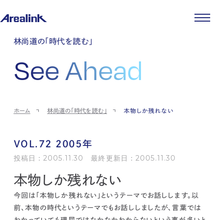
企業情報
林尚道の「時代を読む」
代表メッセージ
事業紹介
See Ahead
企業理念
ストレージ事業
IR情報
会社概要
土地権利整備事業
パートナー制度
IRカレンダー
ニュース
役員紹介
オフィス事業
ストレージライフ
中期経営計画
PR
時代を読む
沿革
アセット事業
事業等のリスク
IR
投稿一覧
採用情報
ホーム
林尚道の「時代を読む」
本物しか残れない
コーポレートガバナンス
IRポリシー
メディア情報
人材育成・評価制度
サステナビリティ
JA
EN
業績・財務
企業情報
働く環境
ストレージ室数実績
商品情報
VOL.72 2005年
先輩社員インタビュー
IRライブラリ
中途採用
投稿日：2005.11.30 最終更新日：2005.11.30
株式・株主情報
採用エントリー
本物しか残れない
個人投資家の皆様へ
よくある質問・用語集
今回は「本物しか残れない」というテーマでお話しします。
以
IRメール登録
お問い合わせ
前、本物の時代というテーマでもお話ししましたが、
言葉では
免責事項