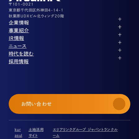
03-3526-8556
〒101-0021
東京都千代田区外神田4-14-1
秋葉原UDXビル北ウィング20階
企業情報
代表メッセージ
事業紹介
企業理念
ストレージ事業
IR情報
会社概要
土地権利整備事業
パートナー制度
IRカレンダー
ニュース
役員紹介
オフィス事業
ストレージライフ
中期経営計画
PR
時代を読む
沿革
アセット事業
事業等のリスク
IR
投稿一覧
採用情報
コーポレートガバナンス
IRポリシー
メディア情報
人材育成・評価制度
サステナビリティ
業績・財務
企業情報
働く環境
ストレージ室数実績
商品情報
先輩社員インタビュー
IRライブラリ
中途採用
株式・株主情報
採用エントリー
個人投資家の皆様へ
お問い合わせ
よくある質問・用語集
IRメール登録
免責事項
kur
土地活用
エリアリンクグループ ジャパントランクル
asul
サイト
ーム