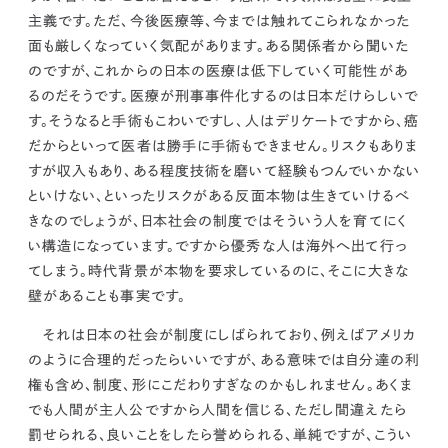
主義です。ただ、
今後医療等、今までは触れてこられなかった
面も厳しくなっていく気配があります。
ある関係者から聞いた
のですが、これからの日本の医療は低下していく可能性があ
るのだそうです。医療が刑事事件化するのは日本だけらしいで
す。そうなると手術もこわいですし、人はデリケートですから、癌
だからといって医者は勝手に手術もできません。リスクもありま
すが収入もあり、ある程度技術を磨いて経験もつんでいかない
といけない、といった
リスクがある反面本物は生きていけるべ
きなのでしょうが、日本社会の制度ではそういう人を育てにく
い構造になっています。
ですから優秀な人は海外へ出て行っ
てしまう。
時代背景が本物を要求しているのに、そこに大きな
壁があることも事実です。
それは日本の社会が制度にしばられており、例えばアメリカ
のように合理的だったらいいですが、ある意味では自分達の利
権も含め、制度、形にこだわりすぎなのかもしれません。あくま
でも人間が主人公ですから人間を信じる、ただし
間違えたら
罰せられる、良いことをしたら誉められる、単純ですが、こうい