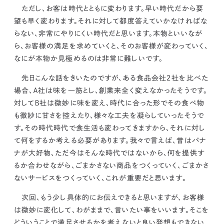
ただし、
お客は時代とともに変わります。早い時代だから要
望も早く変わります。それに対して都度答えていかなければな
らない
、非常にやりにくい時代だと思います。本物といいなが
ら、お客様の満足を求めていくと、そのお客様が変わっていく、
なにが本物か見極めるのは非常に難しいです。
先日こんな話をきいたのですが、ある食品会社２社を比べた
場合、Ａ社は味を一筋とし、創業来全く変えなかったそうです。
対してＢ社は微妙に味を変え、時代に合った形でその食べ物
も微妙に甘さを控えたり、様々な工夫を凝らしていったそうで
す。その時代時代で食生活も変わってきますから、それに対し
て何をするか考える必要があります。我々で言えば、昔はバナ
ナが大好物、ただ今はそんな時代ではないから、
何を提供す
るか合わせながら、ごまかさない商品をつくっていく、ごまかさ
ないサービスをつくっていく、これが重要だと思います。
次回、もう少し具体的にお伝えできると思いますが、お客様
は微妙に変化して、わがままで、言いたい事をいいます。そこを
どういうことで満足させるかを考えないと良い発想もできない