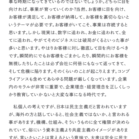
事な時期になってきているのではないでしょうか。どちらに目を
向ければ、事業が育っていくのか？当然、お客様に目を向け、
お客様が満足して、お客様が納得して、お客様を裏切らないと
いうテーマが必要です。
お客様がいてこそ、事業は存続すると
思います。しかし現実は、数字に追われ、お金に追われて、全
てに追われ、やがてそのビジネスには破局がくるといった事が
多いと思います。
やはりお客様に対し徹底して目を向けるべき
です。
瞬間的にでもお客様をごまかしたり、瞬間的にお客様を
無視したりしたことは必ず会社に何倍にもなって返ってきて、
そして危機に陥ります。そのくらいのことが起こりえます。
コンプ
ライアンスも含めてあらゆる問題が厳しくなっています。企業
内のモラルが非常に重要で、企業理念・経営理念を正しくしっ
かり教育していかないと大変な事になる時代です。
私個人の考えですが、日本は民主主義だと言われています
が、海外の方と話していると、社会主義ではないか、と言われる
事があります。機構、仕組み、そういうものに全て権限が決めら
れていて、俗にいう資本主義より共産主義のイメージがありま
すが、言いたいことは言えるという意味で、大衆は完全に民主