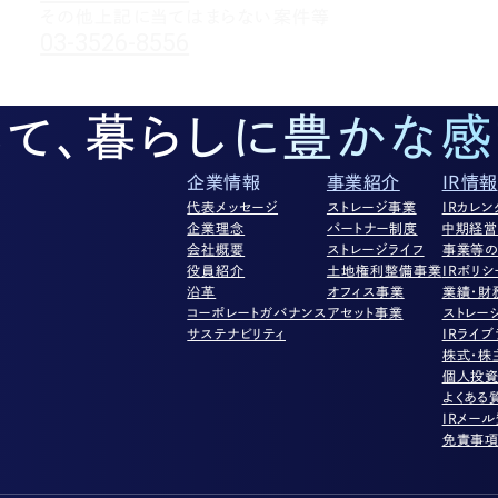
その他上記に当てはまらない案件等
03-3526-8556
して、暮らしに豊かな感
企業情報
事業紹介
IR情報
代表メッセージ
ストレージ事業
IRカレン
企業理念
パートナー制度
中期経
会社概要
ストレージライフ
事業等の
役員紹介
土地権利整備事業
IRポリシ
沿革
オフィス事業
業績・財
コーポレートガバナンス
アセット事業
ストレー
サステナビリティ
IRライブ
株式・株
個人投
よくある
IRメー
免責事