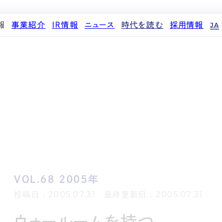
報
事業紹介
IR情報
ニュース
時代を読む
採用情報
JA
代表メッセージ
ストレージ事業
IRカレンダー
PR
投稿一覧
人材育成・評価制度
企業理念
中期経営計画
IR
働く環境
パートナー制度
d
会社概要
事業等のリスク
メディア情報
先輩社員インタビュー
ストレージライフ
役員紹介
IRポリシー
企業情報
中途採用
土地権利整備事業
沿革
業績・財務
商品情報
採用エントリー
オフィス事業
コーポレートガバナンス
ストレージ室数実績
アセット事業
サステナビリティ
IRライブラリ
株式・株主情報
個人投資家の皆様へ
VOL.68 2005年
よくある質問・用語集
IRメール登録
投稿日：2005.07.31 最終更新日：2005.07.31
免責事項
ウォールームを持つ