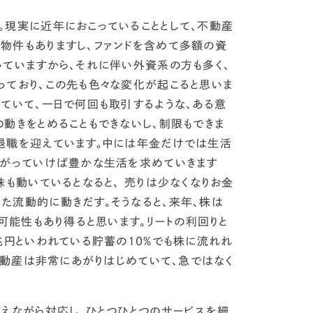
。
現実に近年におこっていることとして、不動産
物件もありますし、
ファンドを含めて多額の資
ていますから、それに伴い外資系の方も多く、
っており、この先も色々な変化が起こると思いま
ていて、一日で何回も取引するような、
ある意
動きをとめることもできないし、制限もできま
退職を迎えています。中には年金だけでは生活
がっていけば豊かな生活を求めていきます
株も動いているとなると、 売りは少なくなりお金
た流動的に動きだす。
そうなると、来年、株は
可能性もあり得ると思います。
リートの利回りと
兆円といわれている貯蓄の10%でも株に流れれ
不動産は非常にあがりはじめていて、急ではなく
ろえながら対応し、ひとつひとつのサービスを細