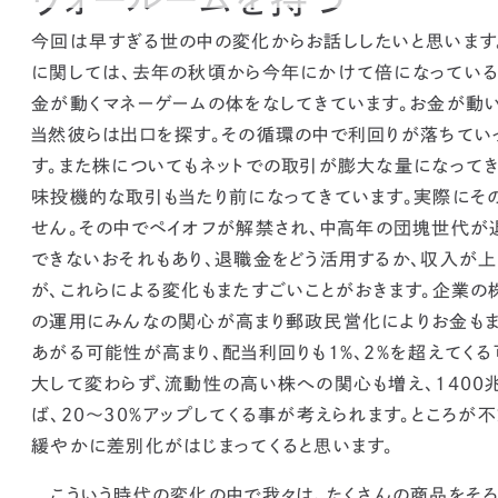
今回は早すぎる世の中の変化からお話ししたいと思います
に関しては、去年の秋頃から今年にかけて倍になっている
金が動くマネーゲームの体をなしてきています。
お金が動い
当然彼らは出口を探す。その循環の中で利回りが落ちてい
す。また株についてもネットでの取引が膨大な量になってき
味投機的な取引も当たり前になってきています。実際にその
せん。
その中でペイオフが解禁され、中高年の団塊世代が
できないおそれもあり、退職金をどう活用するか、
収入が上
が、これらによる変化もまたすごいことがおきます。
企業の
の運用にみんなの関心が高まり郵政民営化によりお金もま
あがる可能性が高まり、配当利回りも1%、2%を超えてくる
大して変わらず、流動性の高い株への関心も増え、1400
ば、20〜30%アップしてくる事が考えられます。
ところが
緩やかに差別化がはじまってくると思います。
こういう時代の変化の中で我々は、たくさんの商品をそ