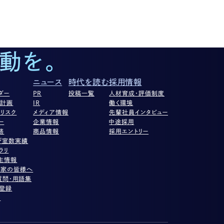
動を。
ニュース
時代を読む
採用情報
ダー
PR
投稿一覧
人材育成・評価制度
営計画
IR
働く環境
リスク
メディア情報
先輩社員インタビュー
ー
企業情報
中途採用
務
商品情報
採用エントリー
ジ室数実績
ラリ
主情報
資家の皆様へ
質問・用語集
ル登録
項