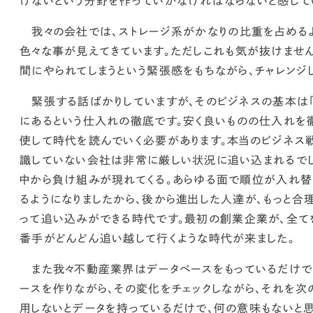
けないという分野を作っていかなければならないと感じて
我々の会社では、ストレージ系がかなりの比重を占める
色々な事が見えてきています。
ただしこれも気が抜けません
間にやられてしまうという緊張感をもちながら、チャレンジ
緊張する話ばかりしていますが、そのビジネスの基本は
にあるという仕入れの徹底です。
安く良いものの仕入れを
使して時代を読んでいく必要があります。本当のビジネス
識していない会社は非常に厳しい状況に追い込まれるでし
中から負け組みが現れてくる。あらゆる面で順位が入れ替
るようになりましたから、後から進出した人達が、もっと合
って追い込みができる時代です。最初の
創業企業が、全て
番手がどんどん追い越して行くような時代が来ました。
また我々不動産業界はデータベースをもっているだけで
ースを作りながら、
その変化をチェックしながら、それを次
用しないとデータを持っているだけで、何の意味もない
と