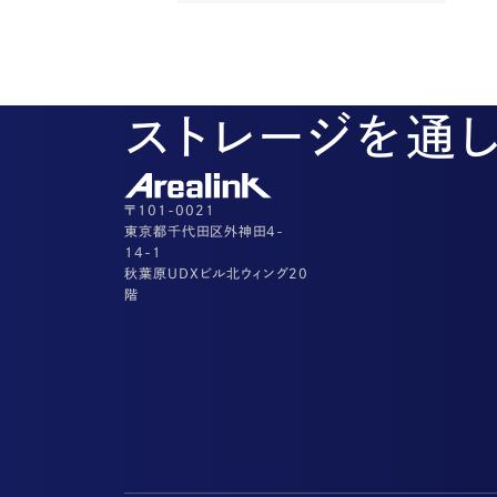
ストレージを通
〒101-0021
東京都千代田区外神田4-
14-1
秋葉原UDXビル北ウィング20
階