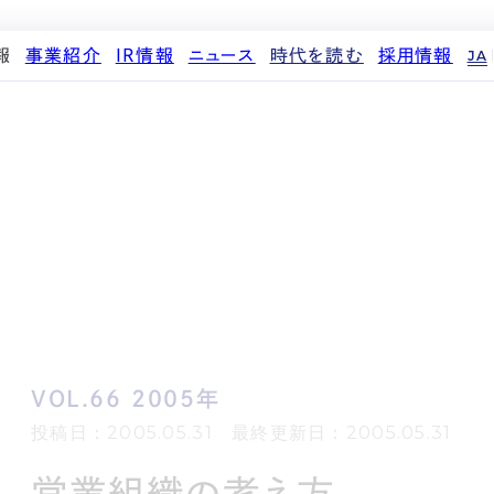
報
事業紹介
IR情報
ニュース
時代を読む
採用情報
JA
代表メッセージ
ストレージ事業
IRカレンダー
PR
投稿一覧
人材育成・評価制度
企業理念
中期経営計画
IR
働く環境
パートナー制度
d
会社概要
事業等のリスク
メディア情報
先輩社員インタビュー
ストレージライフ
役員紹介
IRポリシー
企業情報
中途採用
土地権利整備事業
沿革
業績・財務
商品情報
採用エントリー
オフィス事業
コーポレートガバナンス
ストレージ室数実績
アセット事業
サステナビリティ
IRライブラリ
株式・株主情報
個人投資家の皆様へ
VOL.66 2005年
よくある質問・用語集
IRメール登録
投稿日：2005.05.31 最終更新日：2005.05.31
免責事項
営業組織の考え方