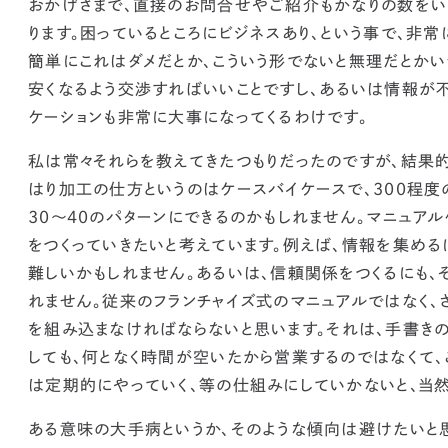
おかげさまで、直接のお問合せやご紹介もかなりの数をい
ります。困っているところにビジネスあり、という事で、非
簡単にこれはダメだとか、こういう形でないと無理だとか
安くなるよう交渉すればいい
ことですし、あるいは
情報が
ケーションも非常に大事になってくるわけです。
私は常々それらを教えてきたつもりだったのですが、結果
はり加工の仕方というのはケースバイケースで、300程度
30〜40のパターンにできるのかもしれません。マニュアル
をつくっていきたいと考えています。例えば、情報を集める
難しいかもしれません。あるいは、信頼関係をつくるにも、
れません。
従来のフランチャイズ式のマニュアルではなく、
を組み込まなければならない
と思います。それは、手書きの
しても、何となく時間が空いたから営業するのではなくて、
は定期的にやっていく、等の仕組みにしていかないと、当然
ある意味の大手病というか、そのような傾向は避けたいと思