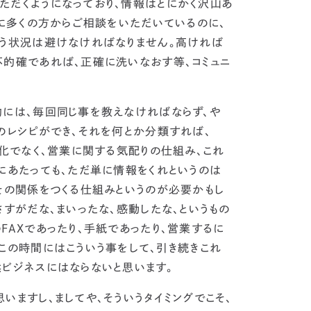
ただくようになっており、情報はとにかく沢山あ
常に多くの方からご相談をいただいているのに、
いう状況は避けなければなりません。
高ければ
不的確であれば、正確に洗いなおす
等、コミュニ
的には、毎回同じ事を教えなければならず、や
のレシピができ、それを何とか分類すれば、
化でなく、
営業に関する気配りの仕組み
、これ
にあたっても、ただ単に情報をくれというのは
その関係をつくる仕組みというのが必要かもし
さすがだな、まいったな、感動したな、というもの
FAXであったり、手紙であったり、営業するに
この時間にはこういう事をして、引き続きこれ
ビジネスにはならないと思います。
いますし、ましてや、
そういうタイミングでこそ、