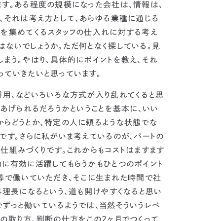
す。
ある程度の規模になった会社は、情報は、
、それは考え方として、あらゆる業種に通じる
報を集めてくるスタッフの仕入れに対する考え
ないでしょうか。ただ何となく探している。見
まう。
やはり、具体的にポイントを教え、それ
っていきたいと思っています。
併用、などいろいろな方式が入り乱れてくると思
てあげられるだろうかということを基本に、いい
らどうとか、
特定の人に頼るような状態でな
です。
さらに私がいま考えているのが、パートの
仕組みづくりです。
これからもコストはますます
的に有効に活躍してもらうかもひとつのポイント
等で働いていただき、そこに生まれた時間で社
料理長になるという、道も開けやすくなると思い
ずっと働いているようでは、当然そういうレベ
の取り方、判断の仕方をこの2ヶ月でつくって