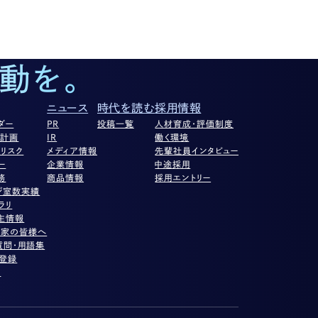
動を。
ニュース
時代を読む
採用情報
ダー
PR
投稿一覧
人材育成・評価制度
営計画
IR
働く環境
リスク
メディア情報
先輩社員インタビュー
ー
企業情報
中途採用
務
商品情報
採用エントリー
ジ室数実績
ラリ
主情報
資家の皆様へ
質問・用語集
ル登録
項