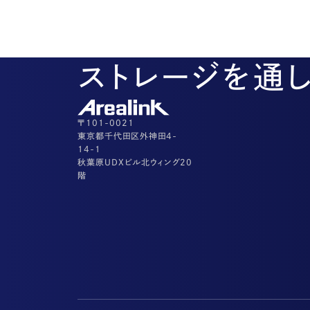
ストレージを通
〒101-0021
東京都千代田区外神田4-
14-1
秋葉原UDXビル北ウィング20
階