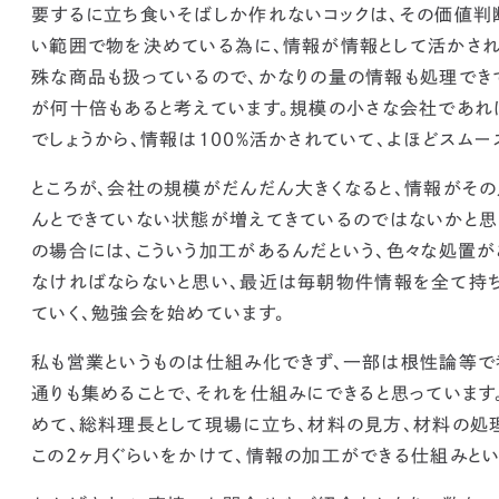
要するに立ち食いそばしか作れないコックは、その価値判
い範囲で物を決めている為に、情報が情報として活かさ
殊な商品も扱っているので、かなりの量の情報も処理でき
が何十倍もあると考えています。
規模の小さな会社であれ
でしょうから、情報は100%活かされていて、よほどスム
ところが、会社の規模がだんだん大きくなると、
情報がその
んとできていない状態が増えてきている
のではないかと思
の場合には、こういう加工があるんだという、色々な処置が
なければならないと思い、最近は
毎朝物件情報を全て持ち
ていく、勉強会を始めています。
私も営業というものは仕組み化できず、一部は根性論等で
通りも集めることで、それを仕組みにできる
と思っています
めて、総料理長として現場に立ち、材料の見方、材料の処
この2ヶ月ぐらいをかけて、情報の加工ができる仕組みとい