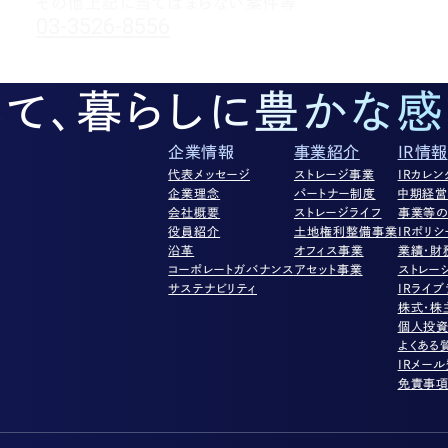
その他上記に当てはまらない案件等
03-3526-8556
して、暮らしに豊かな感
企業情報
事業紹介
IR情報
代表メッセージ
ストレージ事業
IRカレン
企業理念
パートナー制度
中期経
会社概要
ストレージライフ
事業等の
役員紹介
土地権利整備事業
IRポリシ
沿革
オフィス事業
業績・財
コーポレートガバナンス
アセット事業
ストレー
サステナビリティ
IRライブ
株式・株
個人投
よくある
IRメー
免責事