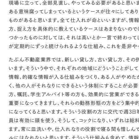
現場に立って、全部見直し、やってみる必要があると思いま
ある意味腐ってしまっているというケースが往々にしてあり
ものがあると思います。全て仕入れが命といいますが、情
方、捉え方を具体的に教えているケースはあまりないのでは
つかったものに対しては、それは高いとか一言で終わってし
が定期的にずっと続けられるような仕組み、これを是非や
たぶん不動産業界では、新しい貸し方、古い貸し方、その
います。そういう中で、それぞれの地域にどういうことがし
情報、的確な情報が入る仕組みをつくり、ある人がやめたか
く、他の人がそれなりにできるという体制にすることが必要
方、嘱託、学生アルバイト等の方も、効果的に営業ができる
重要になってきますし、それらの勤務形態の方をどう集中
になってくると思います。
そういう役割の方に交代で週3日
員は有効に頭を使う、そうして、コックになり、いずれは総
ます。常に皿洗いや、仕入れなりの役割で寝る間も惜しんで
ルにはなれないと思います。そういう仕組みも含めて、情報