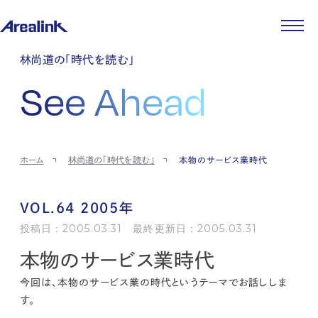
企業情報
林尚道の「時代を読む」
代表メッセージ
事業紹介
See Ahead
企業理念
ストレージ事業
IR情報
会社概要
土地権利整備事業
パートナー制度
IRカレンダー
ニュース
役員紹介
オフィス事業
ストレージライフ
中期経営計画
PR
時代を読む
沿革
アセット事業
事業等のリスク
IR
投稿一覧
採用情報
ホーム
林尚道の「時代を読む」
本物のサービス業時代
コーポレートガバナンス
IRポリシー
メディア情報
人材育成・評価制度
サステナビリティ
JA
EN
業績・財務
企業情報
働く環境
ストレージ室数実績
商品情報
VOL.64 2005年
先輩社員インタビュー
IRライブラリ
中途採用
投稿日：2005.03.31 最終更新日：2005.03.31
株式・株主情報
採用エントリー
本物のサービス業時代
個人投資家の皆様へ
よくある質問・用語集
今回は、本物のサービス業の時代というテーマでお話ししま
IRメール登録
お問い合わせ
す。
免責事項