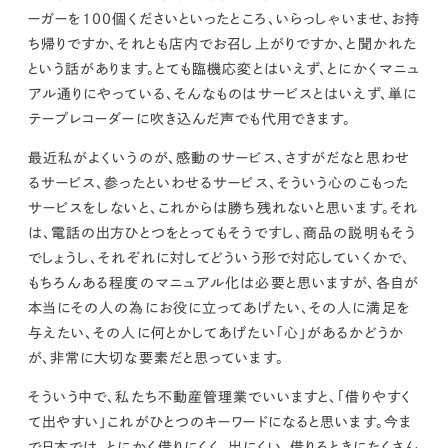
ーガーを100個くださいといったところ、いらっしゃいませ、お持
ち帰りですか、それとも店内でお召し上がりですか、と聞かれた
という話があります。とても臨機応変とはいえず、とにかくマニュ
アル通りにやっている、そんなものはサービスとはいえず、単に
テープレコーダーに吹き込んだ声でも代用できます。
最近私がよくいうのが、感動のサービス、さすがだなと思わせ
るサービス、参ったといわせるサービス、そういう心のこもった
サービスをしないと、これからは勝ち残れないと思います。
それ
は、電話の出方ひとつをとってもそうですし、商品の説明もそう
でしょうし、それぞれに対してどういう形で対応していくかで、
もちろんある程度のマニュアル化は必要と思いますが、各自が
本当にその人の為にお役に立ってあげたい、
その人に満足を
与えたい、その人に何とかしてあげたい「心」があるかどうか
が、非常に大切な要素だと思っています。
そういう中で、私たち不動産管理業でいいますと、
「借りやすく
て出やすい」これがひとつのキーワードになると思います。
今ま
で日本では、とにかく借りにくく、出にくい、借りるときにたくさん