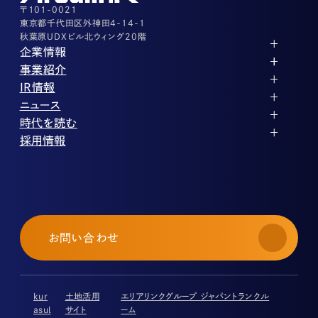
03-3526-8556
〒101-0021
東京都千代田区外神田4-14-1
秋葉原UDXビル北ウィング20階
企業情報
代表メッセージ
事業紹介
企業理念
ストレージ事業
IR情報
会社概要
土地権利整備事業
パートナー制度
IRカレンダー
ニュース
役員紹介
オフィス事業
ストレージライフ
中期経営計画
PR
時代を読む
沿革
アセット事業
事業等のリスク
IR
投稿一覧
採用情報
コーポレートガバナンス
IRポリシー
メディア情報
人材育成・評価制度
サステナビリティ
業績・財務
企業情報
働く環境
ストレージ室数実績
商品情報
先輩社員インタビュー
IRライブラリ
中途採用
株式・株主情報
採用エントリー
個人投資家の皆様へ
お問い合わせ
よくある質問・用語集
IRメール登録
免責事項
kur
土地活用
エリアリンクグループ ジャパントランクル
asul
サイト
ーム