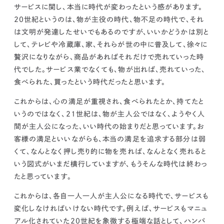
kur
土地活用
エリアリンクグループ ジャパントランクル
サービスに関し、本当に時代が変わったという感があります。
asul
サイト
ーム
20世紀というのは、物が主役の時代、物不足の時代で、それ
カスタマーハラスメントポリ
プライバシーポリシー
は文明が発達したせいでもあるのですが、いいかどうかは別と
シー
情報セキュリティ・DX方針及び戦略
サイトマップ
して、テレビや冷蔵庫、家、それらが世の中に普及して、徐々に
©2025 AREALINK.
贅沢になりながら、商品があればそれだけで売れていった時
代でした。サービス業でなくても、物が出れば、売れていった、
食べられた、買ったという時代だったと思います。
これからは、心の満足が重視され、食べられたとか、持てたと
いうのではなく、21世紀は、物が主人公ではなく、ようやく人
間が主人公になった、いい時代の始まりだと思っています。
お
客様の満足といいながらも、本当の満足を追求する部分は弱
くて、なんとなく押し売り的に物を売れば、なんとなく売れると
いう図式がいまだ横行していますが、もうそんな時代は終わっ
たと思っています。
これからは、各自一人一人が主人公になる時代
で、
サービスも
変化しなければいけない時代です。
例えば、サービスもマニュ
アル化されていた20世紀を象徴する極端な話として、ハンバ