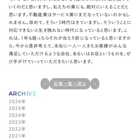
いく
のだと思いますし、私たちの業にも、絶対にいえることだと
思います。
不動産業はサービス業にまだなっていないのかもし
れません。
改めて、そういう時代はきていますし、そういうことに
対応できないと生き残れない時代になっていると思います。こ
れは、1年も経ったらそれが当たり前になっていると思いますか
ら、
今から是非考えて、本当に一人一人きたお客様がみんな
満足していただけるような会社、あるいはお店というものを、ぜ
ひ手がけていっていただきたい
と思います。
記事一覧へ戻る
ARCHIVE
2026年
2025年
7月(1)
2024年
6月(1)
12月(1)
2023年
5月(1)
11月(1)
11月(1)
2022年
4月(1)
10月(1)
10月(1)
11月(1)
2021年
3月(1)
9月(1)
9月(1)
10月(1)
11月(1)