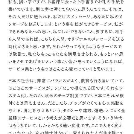
私も、拙い字ですが、お客様に会ったら手書きでお礼の手紙を
書いています。
別に字は汚くてもいいと思うんですね。それは、
その人だけに送られる、私だけのメッセージ
、あなたに私のメ
ッセージをお送りします、という事を私ができるサービス、私が
できるあなたへの思い、私にしかできないこと、要するに、相手
も人間であれば、こちらも人間、オリジナルのメッセージを送る
時代がきたと思います。だれがやっても同じようなサービスで
は駄目で、
私ならもっとあなたを満足させられる、もっといい思
いをさせてあげたいという事が、皆が思っていくようになれば、
サービス業というものはどんどん変わっていくと思います。
日本の社会は、非常にバランスがよく、教育も行き届いていて、
ほどほどのサービスがチップなしで得られる国です。それをシ
ステム化したのが、欧米のチップ制度ですが、日本にそれが根
付くとは思えません。だとしたら、チップがなくても心に感動を
与える、満足を与えるという、タクシーや建設、運送、とにかく全
業種にサービスという考えが必要だと思います。そういう時代
はもうきていて、しかもかなり速い変化です。
ここで大きく変え
ていかないと、次の時代はないし、変えられた人が生き残って