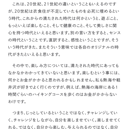
kur
土地活用
エリアリンクグループ ジャパントランクル
これは、20世紀、21世紀の違いということもいえるのです
asul
サイト
ーム
が、20世紀は衣食住が不足していたものを必死に埋めるとい
カスタマーハラスメントポリ
プライバシーポリシー
う時代、
これからの満たされた時代は何かというと、遊ぶこと、
シー
情報セキュリティ・DX方針及び戦略
サイトマップ
もっといえば楽しむこと、そして健康のこと、そして美しさに関
©2025 AREALINK.
心を持つ時代といえると思います。別の言い方をすると、センス
の時代ということです。直訳すると、感性ということですが、そう
いう時代がきた、またそういう意味では各自のオリジナルの時
代がきたといえると思います。
その中で、楽しみ方については、満たされた時代にあっても
なかなかわかってきていないと思います。楽しむという事には、
何かとお金がかかると思われるかもしれません。私も熱海や軽
井沢が好きでよく行くのですが、例えば、熱海の海岸にある１
時間ぐらいのハイキングコースを歩くのはお金がかからない
わけです。
つまり、
じっとしているということではなく、チャレンジしてい
く、チャレンジをしながら、自分を楽しませていく。楽しませてく
れる、ではなく、自分から楽しむ、与えられるのではなく、自分