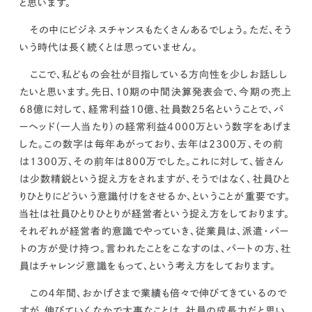
と思います。
その中にビジネスチャンスもたくさんあるでしょう。ただ、そう
いう時代は長く続くとは思っていません。
ここで、私どもの会社が目指している方向性を少しお話しし
たいと思います。先日、10期の中間決算発表会で、今期の売上
68億に対して、経常利益10億、社員数25名ということで、パ
ーヘッド（一人当たり）の経常利益4000万という数字をあげま
した。この数字は毎年あがっており、去年は2300万、その前
は1300万、その前年は800万でした。これに対して、皆さん
は少数精鋭という捉え方をされますが、そうではなく、社員ひと
りひとりにどういう意識付けをさせるか、ということが重要です。
当社は社員ひとりひとりが経営者という捉え方をしております。
それぞれが経営者的意識でやっていき、従業員は、派遣・パー
トの方が受け持つ。言われたことをこなすのは、パートの方、社
員はチャレンジ意識をもって、という考え方をしております。
この４年間、おかげさまで業績も倍々で伸びてきているので
すが、
伸びていくなかで大事なことは、社員の成長力だと思い