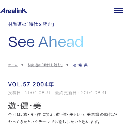
企業情報
林尚道の「時代を読む」
代表メッセージ
事業紹介
See Ahead
企業理念
ストレージ事業
IR情報
会社概要
土地権利整備事業
パートナー制度
IRカレンダー
ニュース
役員紹介
オフィス事業
ストレージライフ
中期経営計画
PR
時代を読む
沿革
アセット事業
事業等のリスク
IR
投稿一覧
採用情報
ホーム
林尚道の「時代を読む」
遊・健・美
コーポレートガバナンス
IRポリシー
メディア情報
人材育成・評価制度
サステナビリティ
JA
EN
業績・財務
企業情報
働く環境
ストレージ室数実績
商品情報
VOL.57 2004年
先輩社員インタビュー
IRライブラリ
中途採用
投稿日：2004.08.31 最終更新日：2004.08.31
株式・株主情報
採用エントリー
遊・健・美
個人投資家の皆様へ
よくある質問・用語集
今回は、衣・食・住に加え、
遊・健・美という、美意識の時代が
IRメール登録
お問い合わせ
やってきたというテーマでお話ししたい
と思います。
免責事項