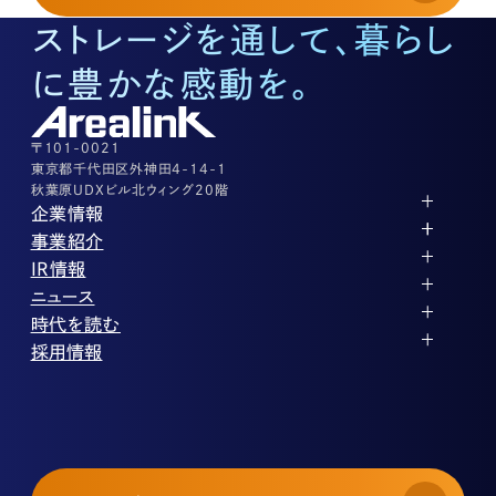
03-3526-8574
ストレージを通して、暮らし
底地に関するお問い合わせ
03-3526-8572
に豊かな感動を。
株式に関するお問い合わせ
03-3526-8556
その他上記に当てはまらない案件等
03-3526-8556
〒101-0021
東京都千代田区外神田4-14-1
秋葉原UDXビル北ウィング20階
企業情報
代表メッセージ
事業紹介
企業理念
ストレージ事業
IR情報
会社概要
土地権利整備事業
パートナー制度
IRカレンダー
ニュース
役員紹介
オフィス事業
ストレージライフ
中期経営計画
PR
時代を読む
沿革
アセット事業
事業等のリスク
IR
投稿一覧
採用情報
コーポレートガバナンス
IRポリシー
メディア情報
人材育成・評価制度
サステナビリティ
業績・財務
企業情報
働く環境
ストレージ室数実績
商品情報
先輩社員インタビュー
IRライブラリ
中途採用
株式・株主情報
採用エントリー
個人投資家の皆様へ