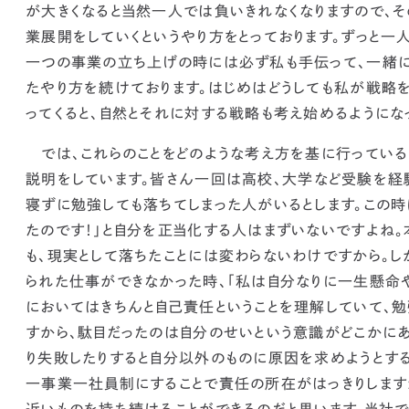
が大きくなると当然一人では負いきれなくなりますので、
業展開をしていくというやり方をとっております。ずっと一
一つの事業の立ち上げの時には必ず私も手伝って、一緒に
たやり方を続けております。はじめはどうしても私が戦略
ってくると、自然とそれに対する戦略も考え始めるようにな
では、これらのことをどのような考え方を基に行っている
説明
をしています。皆さん一回は高校、大学など受験を経
寝ずに勉強しても落ちてしまった人がいるとします。この
たのです！」と自分を正当化する人はまずいないですよね
も、現実として落ちたことには変わらないわけですから。し
られた仕事ができなかった時、「私は自分なりに一生懸命や
においてはきちんと自己責任ということを理解していて、
すから、駄目だったのは自分のせいという意識がどこかにあ
り失敗したりすると自分以外のものに原因を求めようとす
一事業一社員制にすることで責任の所在がはっきりします