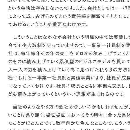
近いものを持ち続けることができるのだと思います。
当社で
という会話は存在しないのです。また、会社としては、一担
によって成し遂げるのだという責任感を刺激するとともに
てあげるということが重要なわけです。
こういうことはなかなか会社という組織の中では実践しづ
今でも少人数制を守っていますので、一事業一社員制を実
社は、毎年毎年その年の売上をゼロから積み上げていくと
のものに積み上げていく累積型のビジネスモデルを貫いて
人一人の力を積み上げていく為に見つけた私なりの方法論
社における一事業一社員制と累積事業により、社員が成
になっていくわけです。社員の成長とともに事業も成長し
どん積み上がっていくといういい連鎖が生まれるのです。
当社のようなやり方の会社も珍しいのかもしれませんが、
いことは余り無く、場面場面においてその時々に合った具
たことがほとんどです。数年前から色んなところで、こうい