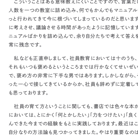
こういうことはある意味教えにくいことですので、言葉だ
人数を一つの教室に詰め込み、何でもかんでもマニュアル
っと行われてきて今に根づいてしまっているのだと思いま
に考えさせ、議論させる時間があったように記憶しています
ニュアルばかりを詰め込んで、余り自分たちで考えて答え
常に残念です。
私なども正直申しまして、社員教育においては十のうち、
それもいつも褒めるというところまでは行かなくてせいぜい
で、褒め方の非常に下手な男ではあります。しかしながら、
った一心で接してきているからか、社員も辞めずに定着し
も思っております。
社員の育て方ということに関しても、書店では色々な本が
においては、とにかく「何とかしたい」「力をつけたい」「良
んできた今までの経験をもとに実践しております。
最近はこ
自分なりの方法論も見つかってきました。
やはり重要なのは