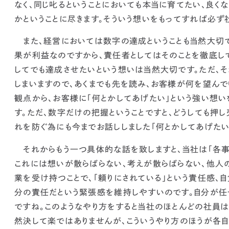
なく、同じ叱るということにおいても本当に育てたい、良く
かということに尽きます。そういう想いをもってすれば必ず
また、経営においては数字の達成ということも当然大切で
果が利益
なのですから、責任者としてはそのことを徹底し
してでも達成させたいという想いは当然大切です。ただ、
しまいますので、あくまでも先を読み、お客様が何を望んで
観点から、お客様に「何とかしてあげたい」という強い想
す。
ただ、数字だけの把握ということですと、どうしても押
れを防ぐ為にも今までお話ししました「何とかしてあげたい
それからもう一つ具体的な話を致しますと、
当社は「各
これには想いが散らばらない、考えが散らばらない、他人
業を受け持つことで、「頼りにされている」という責任感、
分の責任だという緊張感を維持しやすいのです。
自分が任
ですね。このようなやり方をすると当社のほとんどの社員は
然決して楽ではありませんが、こういうやり方のほうが
各