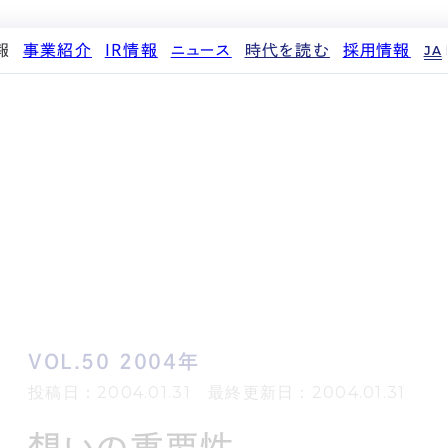
報
事業紹介
IR情報
ニュース
時代を読む
採用情報
JA
代表メッセージ
ストレージ事業
IRカレンダー
PR
投稿一覧
人材育成・評価制度
企業理念
中期経営計画
IR
働く環境
パートナー制度
d
会社概要
事業等のリスク
メディア情報
先輩社員インタビュー
ストレージライフ
役員紹介
IRポリシー
企業情報
中途採用
土地権利整備事業
沿革
業績・財務
商品情報
採用エントリー
オフィス事業
コーポレートガバナンス
ストレージ室数実績
アセット事業
サステナビリティ
IRライブラリ
株式・株主情報
個人投資家の皆様へ
VOL.50 2004年
よくある質問・用語集
IRメール登録
投稿日：2004.01.31 最終更新日：2004.01.31
免責事項
想いの重要性