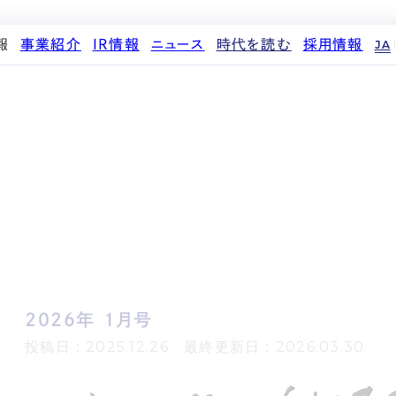
報
事業紹介
IR情報
ニュース
時代を読む
採用情報
JA
代表メッセージ
ストレージ事業
IRカレンダー
PR
投稿一覧
人材育成・評価制度
企業理念
中期経営計画
IR
働く環境
パートナー制度
d
会社概要
事業等のリスク
メディア情報
先輩社員インタビュー
ストレージライフ
役員紹介
IRポリシー
企業情報
中途採用
土地権利整備事業
沿革
業績・財務
商品情報
採用エントリー
オフィス事業
コーポレートガバナンス
ストレージ室数実績
アセット事業
サステナビリティ
IRライブラリ
来
株式・株主情報
個人投資家の皆様へ
2026年 1月号
よくある質問・用語集
IRメール登録
投稿日：2025.12.26 最終更新日：2026.03.30
免責事項