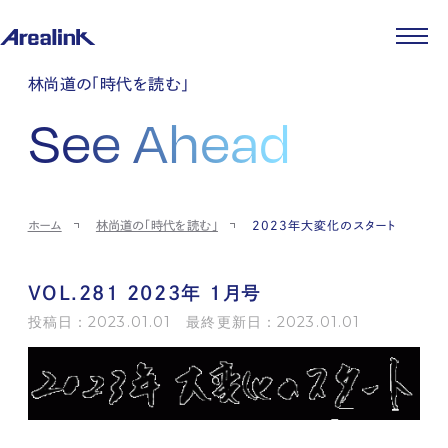
企業情報
林尚道の「時代を読む」
代表メッセージ
事業紹介
See Ahead
企業理念
ストレージ事業
IR情報
会社概要
土地権利整備事業
パートナー制度
IRカレンダー
ニュース
役員紹介
オフィス事業
ストレージライフ
中期経営計画
PR
時代を読む
沿革
アセット事業
事業等のリスク
IR
投稿一覧
採用情報
ホーム
林尚道の「時代を読む」
2023年大変化のスタート
コーポレートガバナンス
IRポリシー
メディア情報
人材育成・評価制度
サステナビリティ
JA
EN
業績・財務
企業情報
働く環境
ストレージ室数実績
商品情報
VOL.281 2023年 1月号
先輩社員インタビュー
IRライブラリ
中途採用
投稿日：2023.01.01 最終更新日：2023.01.01
株式・株主情報
採用エントリー
個人投資家の皆様へ
よくある質問・用語集
IRメール登録
お問い合わせ
免責事項