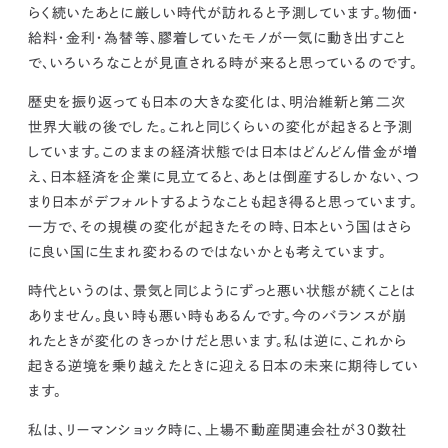
らく続いたあとに厳しい時代が訪れると予測しています。
物価・
給料・金利・為替等、膠着していたモノが一気に動き出すこと
で、いろいろなことが見直される時が来ると思っているのです。
歴史を振り返っても日本の大きな変化は、明治維新と第二次
世界大戦の後でした。これと同じくらいの変化が起きると予測
しています。このままの経済状態では日本はどんどん借金が増
え、日本経済を企業に見立てると、あとは倒産するしかない、つ
まり
日本がデフォルトするようなことも起き得ると思っています。
一方で、その規模の変化が起きたその時、日本という国はさら
に良い国に生まれ変わるのではないかとも考えています。
時代というのは、景気と同じようにずっと悪い状態が続くことは
ありません。良い時も悪い時もあるんです。
今のバランスが崩
れたときが変化のきっかけだと思います。私は逆に、これから
起きる逆境を乗り越えたときに迎える日本の未来に期待してい
ます。
私は、リーマンショック時に、上場不動産関連会社が30数社