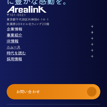
に豊かな感動を。
株式に関するお問い合わせ
03-3526-8556
その他上記に当てはまらない案件等
03-3526-8556
〒101-0021
東京都千代田区外神田4-14-1
秋葉原UDXビル北ウィング20階
企業情報
代表メッセージ
事業紹介
企業理念
ストレージ事業
IR情報
会社概要
土地権利整備事業
パートナー制度
IRカレンダー
ニュース
役員紹介
オフィス事業
ストレージライフ
中期経営計画
PR
時代を読む
沿革
アセット事業
事業等のリスク
IR
投稿一覧
採用情報
コーポレートガバナンス
IRポリシー
メディア情報
人材育成・評価制度
サステナビリティ
業績・財務
企業情報
働く環境
ストレージ室数実績
商品情報
先輩社員インタビュー
IRライブラリ
中途採用
株式・株主情報
採用エントリー
個人投資家の皆様へ
お問い合わせ
よくある質問・用語集
IRメール登録
免責事項