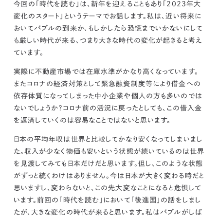
kur
土地活用
エリアリンクグループ ジャパントランクル
今回の「時代を読む」は、新年を迎えることもあり「2023年大
asul
サイト
ーム
変化のスタート」というテーマでお話します。
私は、近い将来に
カスタマーハラスメントポリ
プライバシーポリシー
おいてバブルの到来か、もしかしたら恐慌までいかないにして
シー
も厳しい時代が来る、つまり大きな時代の変化が起きると考え
情報セキュリティ・DX方針及び戦略
サイトマップ
©2025 AREALINK.
ています。
実際に不動産市場では在庫水準がかなり高くなっています。
またコロナの経済対策として緊急融資制度等により借金への
依存体質になってしまった中小企業や個人の方も多いのでは
ないでしょうか？コロナ前の活況に戻ったとしても、この借入金
を返済していくのは容易なことではないと思います。
日本の平均年収は世界と比較してかなり安くなってしまいまし
た。収入が少なく物価も安いという状態が続いているのは世界
を見渡してみても日本だけだと思います。但し、このような状態
がずっと続くわけはありません。
今は日本が大きく変わる時だと
思いますし、変わらないと、この先大変なことになると危惧して
います。
前回の「時代を読む」において「後進国」の話をしまし
たが、大きな変化の時代が来ると思います。私はバブルがしば