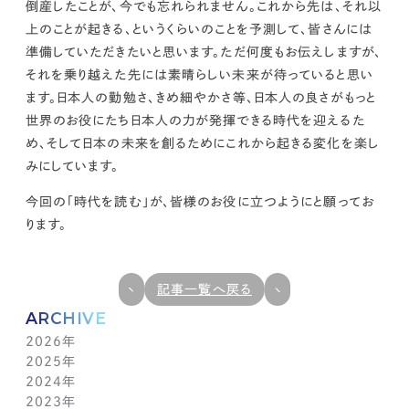
倒産したことが、今でも忘れられません。これから先は、それ以
上のことが起きる、というくらいのことを予測して、皆さんには
準備していただきたいと思います。ただ何度もお伝えしますが、
それを乗り越えた先には素晴らしい未来が待っていると思い
ます。
日本人の勤勉さ、きめ細やかさ等、日本人の良さがもっと
世界のお役にたち日本人の力が発揮できる時代を迎えるた
め、そして日本の未来を創るためにこれから起きる変化を楽し
みにしています。
今回の「時代を読む」が、皆様のお役に立つようにと願ってお
ります。
記事一覧へ戻る
ARCHIVE
2026年
2025年
7月(1)
2024年
6月(1)
12月(1)
2023年
5月(1)
11月(1)
11月(1)