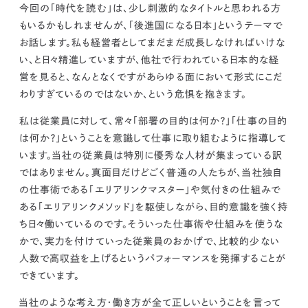
kur
土地活用
エリアリンクグループ ジャパントランクル
今回の「時代を読む」は、少し刺激的なタイトルと思われる方
asul
サイト
ーム
もいるかもしれませんが、「後進国になる日本」というテーマで
カスタマーハラスメントポリ
プライバシーポリシー
お話します。私も経営者としてまだまだ成長しなければいけな
シー
情報セキュリティ・DX方針及び戦略
サイトマップ
い、と日々精進していますが、他社で行われている日本的な経
©2025 AREALINK.
営を見ると、なんとなくですがあらゆる面において形式にこだ
わりすぎているのではないか、という危惧を抱きます。
私は従業員に対して、常々「部署の目的は何か？」「仕事の目的
は何か？」ということを意識して仕事に取り組むように指導して
います。
当社の従業員は特別に優秀な人材が集まっている訳
ではありません。真面目だけどごく普通の人たちが、当社独自
の仕事術である「エリアリンクマスター」や気付きの仕組みで
ある「エリアリンクメソッド」を駆使しながら、目的意識を強く持
ち日々働いているのです。そういった仕事術や仕組みを使うな
かで、実力を付けていった従業員のおかげで、比較的少ない
人数で高収益を上げるというパフォーマンスを発揮することが
できています。
当社のような考え方・働き方が全て正しいということを言って