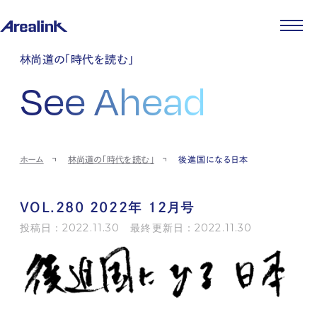
企業情報
林尚道の「時代を読む」
代表メッセージ
事業紹介
See Ahead
企業理念
ストレージ事業
IR情報
会社概要
土地権利整備事業
パートナー制度
IRカレンダー
ニュース
役員紹介
オフィス事業
ストレージライフ
中期経営計画
PR
時代を読む
沿革
アセット事業
事業等のリスク
IR
投稿一覧
採用情報
ホーム
林尚道の「時代を読む」
後進国になる日本
コーポレートガバナンス
IRポリシー
メディア情報
人材育成・評価制度
サステナビリティ
JA
EN
業績・財務
企業情報
働く環境
ストレージ室数実績
商品情報
VOL.280 2022年 12月号
先輩社員インタビュー
IRライブラリ
中途採用
投稿日：2022.11.30 最終更新日：2022.11.30
株式・株主情報
採用エントリー
個人投資家の皆様へ
よくある質問・用語集
IRメール登録
お問い合わせ
免責事項