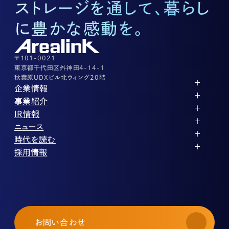
ストレージを通して、暮らし
底地に関するお問い合わせ
03-3526-8572
に豊かな感動を。
株式に関するお問い合わせ
03-3526-8556
その他上記に当てはまらない案件等
03-3526-8556
〒101-0021
東京都千代田区外神田4-14-1
秋葉原UDXビル北ウィング20階
企業情報
代表メッセージ
事業紹介
企業理念
ストレージ事業
IR情報
会社概要
土地権利整備事業
パートナー制度
IRカレンダー
ニュース
役員紹介
オフィス事業
ストレージライフ
中期経営計画
PR
時代を読む
沿革
アセット事業
事業等のリスク
IR
投稿一覧
採用情報
コーポレートガバナンス
IRポリシー
メディア情報
人材育成・評価制度
サステナビリティ
業績・財務
企業情報
働く環境
ストレージ室数実績
商品情報
先輩社員インタビュー
IRライブラリ
中途採用
株式・株主情報
採用エントリー
個人投資家の皆様へ
お問い合わせ
よくある質問・用語集