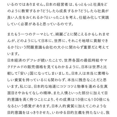
いるのではありません。
日本の経営者は、もっともっと社員をど
のように教育するか？どうしたら成長するか？どうしたら社員が
良い人生をおくれるか？といったことを考え、仕組み化して実践
していく必要があると思っているのです。
またもう一つのテーマとして、綺麗ごとに聞こえるかもしれませ
んが、どのようにして日本に、世界に、それこそ地球に貢献でき
るか？という問題意識も会社の大小に関わらず重要だと考えて
います。
日本経済のデフレが続いたことで、世界各国の最低時給やマ
クドナルドの販売価格を見てもわかるように、日本は世界と比
較して「安い」国になってしまいました。日本人は本当に素晴ら
しい資質を持っているにも関わらず、本当に残念なことだと思
います。
私には、日本的な地道にコツコツと物事を進める生真
面目さやおもてなしの精神、また人情といった部分に加えて目
的意識を高く持つことにより、その成果は10倍にも100倍にも
なるという感覚があります。
日本人的資質に加えてこのような
目的意識をはっきりさせた、いわゆる目的主義を持たないと、我